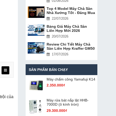
01/08/2026
Top 4 Model Máy Chà Sàn
Nhà Xưởng Tốt - Đáng Mua
22/07/2026
Bảng Giá Máy Chà Sàn
Liên Hợp Mới 2026
20/07/2026
Review Chi Tiết Máy Chà
Sàn Liên Hợp Kraffer GM50
17/07/2026
SẢN PHẨM BÁN CHẠY
Máy chấm cô​ng Yamafuji K14
2.350.000₫
trội của
Máy rửa bát nắp lật HHB-
7000D (ô kính tròn)
29.300.000₫