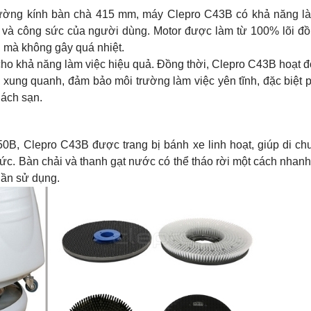
đường kính bàn chà 415 mm, máy Clepro C43B có khả năng l
ian và công sức của người dùng. Motor được làm từ 100% lõi đ
h mà không gây quá nhiệt.
ho khả năng làm việc hiệu quả. Đồng thời, Clepro C43B hoạt đ
xung quanh, đảm bảo môi trường làm việc yên tĩnh, đặc biệt 
hách sạn.
50B
,
Clepro C43B
được trang bị bánh xe linh hoạt, giúp di c
ức. Bàn chải và thanh gạt nước có thể tháo rời một cách nhan
 lần sử dụng.