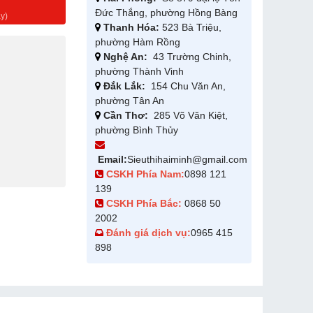
g
Đức Thắng, phường Hồng Bàng
y)
Thanh Hóa:
523 Bà Triệu,
phường Hàm Rồng
Nghệ An:
43 Trường Chinh,
phường Thành Vinh
Đắk Lắk:
154 Chu Văn An,
phường Tân An
Cần Thơ:
285 Võ Văn Kiệt,
phường Bình Thủy
Email:
Sieuthihaiminh@gmail.com
CSKH Phía Nam:
0898 121
139
CSKH Phía Bắc:
0868 50
2002
Đánh giá dịch vụ:
0965 415
898