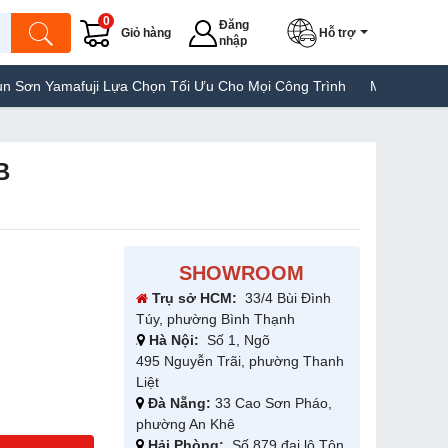
0
Đăng
Giỏ hàng
Hỗ trợ
nhập
uji Lựa Chọn Tối Ưu Cho Mọi Công Trình
Máy Hàn Túi Yamafuji 
B
SHOWROOM
Trụ sở HCM:
33/4 Bùi Đình
Túy, phường Bình Thạnh
Hà Nội:
Số 1, Ngõ
495 Nguyễn Trãi, phường Thanh
Liệt
Đà Nẵng:
33 Cao Sơn Pháo,
phường An Khê
Hải Phòng:
Số 879 đại lộ Tôn