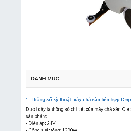
DANH MỤC
1. Thông số kỹ thuật máy chà sàn liên hợp Cle
a. Hiệu suất làm sạch vượt trội
b. Thiết kế tiện dụng, dễ di chuyển
Dưới đây là thông số chi tiết của máy chà sàn Cle
sản phẩm:
c. Dung tích bình chứa lớn
- Điện áp: 24V
- Công suất tổng: 1200W