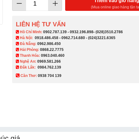
Thêm vào giỏ hàn
(Mua online giao hàng tận ta
LIÊN HỆ TƯ VẤN
​ Hồ Chí Minh:
0902.787.139
-
0932.196.898
-
(028)3510.2786
Hà Nội:
0918.486.458
-
0962.714.680
-
(024)3221.6365
Đà Nẵng:
0962.986.450
Hải Phòng:
0868.22.7775
Thanh Hóa:
0963.040.460
Nghệ An:
0969.581.266
Đắk Lắk:
0984.762.139
Cần Thơ:
0938 704 139​
úc giá