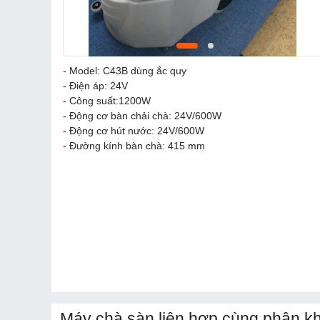
- Model: C43B dùng ắc quy
- Điện áp: 24V
- Công suất:1200W
- Động cơ bàn chải chà: 24V/600W
- Động cơ hút nước: 24V/600W
- Đường kính bàn chà: 415 mm
Máy chà sàn liên hợp cùng phân kh