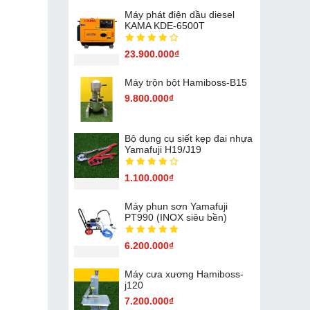
Máy phát điện dầu diesel
KAMA KDE-6500T
23.900.000₫
Máy trộn bột Hamiboss-B15
9.800.000₫
Bộ dụng cụ siết kẹp đai nhựa
Yamafuji H19/J19
1.100.000₫
Máy phun sơn Yamafuji
PT990 (INOX siêu bền)
6.200.000₫
Máy cưa xương Hamiboss-
j120
7.200.000₫