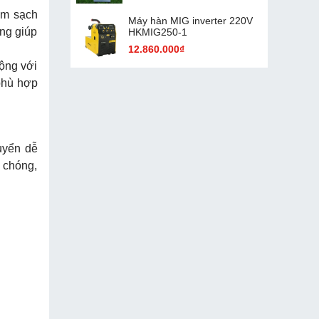
àm sạch
Máy hàn MIG inverter 220V
ồng giúp
HKMIG250-1
12.860.000₫
ộng với
phù hợp
huyển dễ
h chóng,