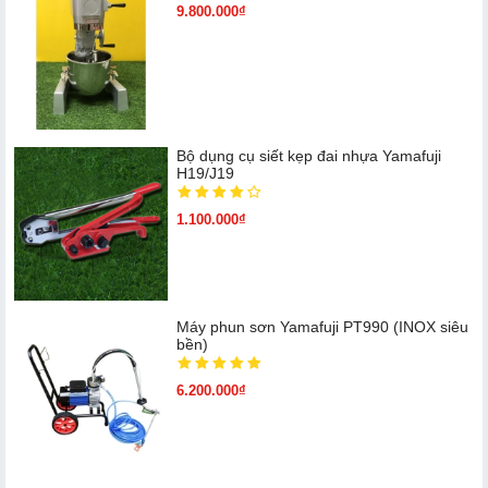
9.800.000₫
Bộ dụng cụ siết kẹp đai nhựa Yamafuji
H19/J19
1.100.000₫
Máy phun sơn Yamafuji PT990 (INOX siêu
bền)
6.200.000₫