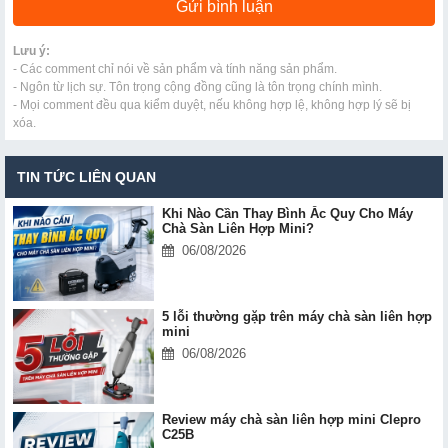
Lưu ý:
- Các comment chỉ nói về sản phẩm và tính năng sản phẩm.
- Ngôn từ lịch sự. Tôn trọng cộng đồng cũng là tôn trọng chính mình.
- Mọi comment đều qua kiểm duyệt, nếu không hợp lệ, không hợp lý sẽ bị
xóa.
TIN TỨC LIÊN QUAN
Khi Nào Cần Thay Bình Ắc Quy Cho Máy
Chà Sàn Liên Hợp Mini?
06/08/2026
5 lỗi thường gặp trên máy chà sàn liên hợp
mini
06/08/2026
Review máy chà sàn liên hợp mini Clepro
C25B