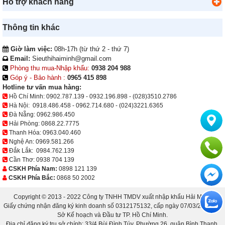
Hỗ trợ khách hàng
Thông tin khác
Giờ làm việc:
08h-17h (từ thứ 2 - thứ 7)
Email:
Sieuthihaiminh@gmail.com
Phòng thu mua-Nhập khẩu:
0938 204 988
Góp ý - Bảo hành :
0965 415 898
Hotline tư vấn mua hàng:
Hồ Chí Minh:
0902.787.139
-
0932.196.898
-
(028)3510.2786
Hà Nội:
0918.486.458
-
0962.714.680
-
(024)3221.6365
Đà Nẵng:
0962.986.450
Hải Phòng:
0868.22.7775
Thanh Hóa:
0963.040.460
Nghệ An:
0969.581.266
Đắk Lắk:
0984.762.139
Cần Thơ:
0938 704 139
CSKH Phía Nam:
0898 121 139
CSKH Phía Bắc:
0868 50 2002
Copyright © 2013 - 2022 Công ty TNHH TMDV xuất nhập khẩu Hải Minh.
Giấy chứng nhận đăng ký kinh doanh số 0312175132, cấp ngày 07/03/2013 bởi
Sở Kế hoạch và Đầu tư TP. Hồ Chí Minh.
Địa chỉ đăng ký trụ sở chính: 33/4 Bùi Đình Túy, Phường 26, quận Bình Thạnh,