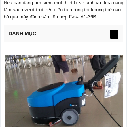
Nếu bạn đang tìm kiếm một thiết bị vệ sinh với khả năng
làm sạch vượt trội trên diện tích rộng thì không thể nào
bỏ qua máy đánh sàn liên hợp Fasa A1-36B.
DANH MỤC
a. Hiệu suất làm sạch vượt trội
b. Thiết kế tiện lợi và hiện đại
c. Chất lượng vượt trội, độ bền cao
d. Tiết kiệm thời gian và công sức
e. Khả năng làm sạch linh hoạt