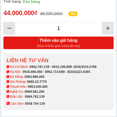
Tình trạng:
Còn hàng
44.000.000₫
48.500.000₫
9%
Thêm vào giỏ hàng
(Mua online giao hàng tận tay)
LIÊN HỆ TƯ VẤN
​ Hồ Chí Minh:
0902.787.139
-
0932.196.898
-
(028)3510.2786
Hà Nội:
0918.486.458
-
0962.714.680
-
(024)3221.6365
Đà Nẵng:
0962.986.450
Hải Phòng:
0868.22.7775
Thanh Hóa:
0963.040.460
Nghệ An:
0969.581.266
Đắk Lắk:
0984.762.139
Cần Thơ:
0938 704 139​