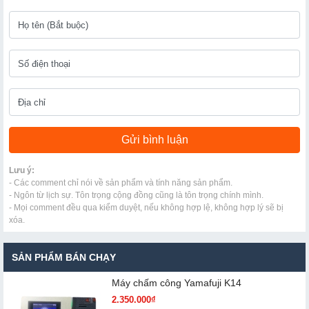
Lưu ý:
- Các comment chỉ nói về sản phẩm và tính năng sản phẩm.
- Ngôn từ lịch sự. Tôn trọng cộng đồng cũng là tôn trọng chính mình.
- Mọi comment đều qua kiểm duyệt, nếu không hợp lệ, không hợp lý sẽ bị
xóa.
SẢN PHẨM BÁN CHẠY
Máy chấm cô​ng Yamafuji K14
2.350.000₫