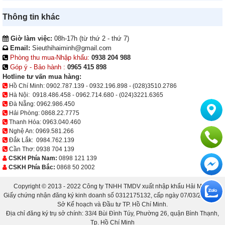
Thông tin khác
Giờ làm việc:
08h-17h (từ thứ 2 - thứ 7)
Email:
Sieuthihaiminh@gmail.com
Phòng thu mua-Nhập khẩu:
0938 204 988
Góp ý - Bảo hành :
0965 415 898
Hotline tư vấn mua hàng:
Hồ Chí Minh:
0902.787.139
-
0932.196.898
-
(028)3510.2786
Hà Nội:
0918.486.458
-
0962.714.680
-
(024)3221.6365
Đà Nẵng:
0962.986.450
Hải Phòng:
0868.22.7775
Thanh Hóa:
0963.040.460
Nghệ An:
0969.581.266
Đắk Lắk:
0984.762.139
Cần Thơ:
0938 704 139
CSKH Phía Nam:
0898 121 139
CSKH Phía Bắc:
0868 50 2002
Copyright © 2013 - 2022 Công ty TNHH TMDV xuất nhập khẩu Hải Minh.
Giấy chứng nhận đăng ký kinh doanh số 0312175132, cấp ngày 07/03/2013 bởi
Sở Kế hoạch và Đầu tư TP. Hồ Chí Minh.
Địa chỉ đăng ký trụ sở chính: 33/4 Bùi Đình Túy, Phường 26, quận Bình Thạnh,
Tp. Hồ Chí Minh