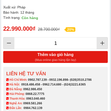
Xuất xứ: Pháp
Bảo hành: 12 tháng
Tình trạng:
Còn hàng
22.990.000₫
28.700.000₫
20%
Thêm vào giỏ hàng
(Mua online giao hàng tận tay)
LIÊN HỆ TƯ VẤN
​ Hồ Chí Minh:
0902.787.139
-
0932.196.898
-
(028)3510.2786
Hà Nội:
0918.486.458
-
0962.714.680
-
(024)3221.6365
Đà Nẵng:
0962.986.450
Hải Phòng:
0868.22.7775
Thanh Hóa:
0963.040.460
Nghệ An:
0969.581.266
Đắk Lắk:
0984.762.139