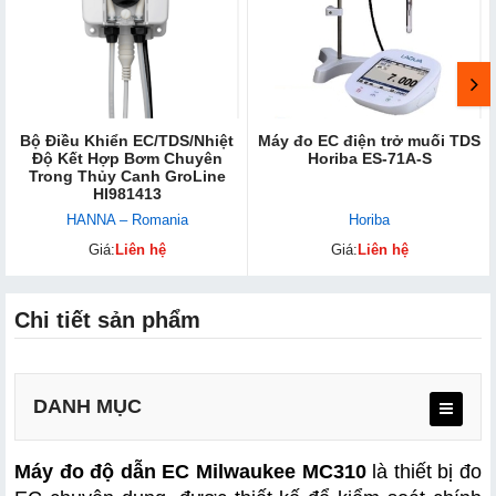
Bộ Điều Khiển EC/TDS/Nhiệt
Máy đo EC điện trở muối TDS
Độ Kết Hợp Bơm Chuyên
Horiba ES-71A-S
Trong Thủy Canh GroLine
HI981413
HANNA – Romania
Horiba
Giá:
Liên hệ
Giá:
Liên hệ
Chi tiết sản phẩm
DANH MỤC
Máy đo độ dẫn EC Milwaukee MC310
 là thiết bị đo 