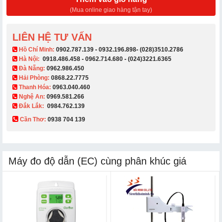
(Mua online giao hàng tận tay)
LIÊN HỆ TƯ VẤN
​ Hồ Chí Minh:
0902.787.139
-
0932.196.898
-
(028)3510.2786
Hà Nội:
0918.486.458
-
0962.714.680
-
(024)3221.6365
Đà Nẵng:
0962.986.450
Hải Phòng:
0868.22.7775
Thanh Hóa:
0963.040.460
Nghệ An:
0969.581.266
Đắk Lắk:
0984.762.139
Cần Thơ:
0938 704 139​
Máy đo độ dẫn (EC) cùng phân khúc giá