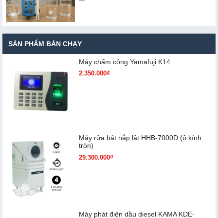
SẢN PHẨM BÁN CHẠY
Máy chấm cô​ng Yamafuji K14
2.350.000₫
Máy rửa bát nắp lật HHB-7000D (ô kính
tròn)
29.300.000₫
Máy phát điện dầu diesel KAMA KDE-