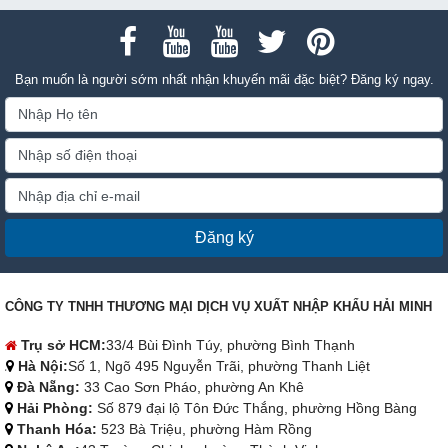
Bạn muốn là người sớm nhất nhận khuyến mãi đặc biệt? Đăng ký ngay.
Đăng ký
CÔNG TY TNHH THƯƠNG MẠI DỊCH VỤ XUẤT NHẬP KHẨU HẢI MINH
Trụ sở HCM:
33/4 Bùi Đình Túy, phường Bình Thạnh
Hà Nội:
Số 1, Ngõ 495 Nguyễn Trãi, phường Thanh Liệt
Đà Nẵng:
33 Cao Sơn Pháo, phường An Khê
Hải Phòng:
Số 879 đại lộ Tôn Đức Thắng, phường Hồng Bàng
Thanh Hóa:
523 Bà Triệu, phường Hàm Rồng