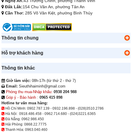
Nghệ An:
43 Trường Chinh, phường Thành Vinh
Đắk Lắk:
154 Chu Văn An, phường Tân An
Cần Thơ:
285 Võ Văn Kiệt, phường Bình Thủy
Thông tin chung
Hỗ trợ khách hàng
Thông tin khác
Giờ làm việc:
08h-17h (từ thứ 2 - thứ 7)
Email:
Sieuthihaiminh@gmail.com
Phòng thu mua-Nhập khẩu:
0938 204 988
Góp ý - Bảo hành :
0965 415 898
Hotline tư vấn mua hàng:
Hồ Chí Minh:
0902.787.139
-
0932.196.898
-
(028)3510.2786
Hà Nội:
0918.486.458
-
0962.714.680
-
(024)3221.6365
Đà Nẵng:
0962.986.450
Hải Phòng:
0868.22.7775
Thanh Hóa:
0963.040.460