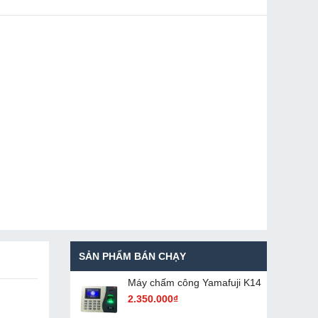
SẢN PHẨM BÁN CHẠY
Máy chấm cô​ng Yamafuji K14
2.350.000₫