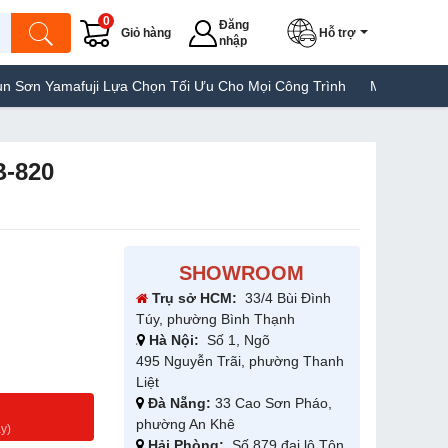
0
Đăng
Giỏ hàng
Hỗ trợ
nhập
uji Lựa Chọn Tối Ưu Cho Mọi Công Trình
Máy Hàn Túi Yamafuji 
B-820
SHOWROOM
Trụ sở HCM:
33/4 Bùi Đình
Túy, phường Bình Thạnh
Hà Nội:
Số 1, Ngõ
495 Nguyễn Trãi, phường Thanh
Liệt
Đà Nẵng:
33 Cao Sơn Pháo,
g
phường An Khê
y)
Hải Phòng:
Số 879 đại lộ Tôn