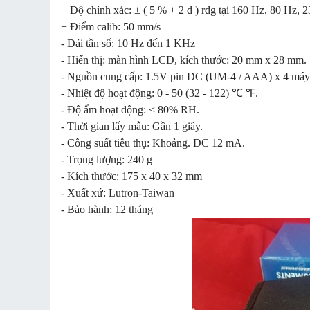
+ Độ chính xác: ± ( 5 % + 2 d ) rdg tại 160 Hz, 80 Hz, 2
+ Điểm calib: 50 mm/s
- Dải tần số: 10 Hz đến 1 KHz
- Hiển thị: màn hình LCD, kích thước: 20 mm x 28 mm.
- Nguồn cung cấp: 1.5V pin DC (UM-4 / AAA) x 4 máy 
- Nhiệt độ hoạt động: 0 - 50 (32 - 122) ℃ ℉.
- Độ ẩm hoạt động: < 80% RH.
- Thời gian lấy mẫu: Gần 1 giây.
- Công suất tiêu thụ: Khoảng. DC 12 mA.
- Trọng lượng: 240 g
- Kích thước: 175 x 40 x 32 mm
- Xuất xứ: Lutron-Taiwan
- Bảo hành: 12 tháng