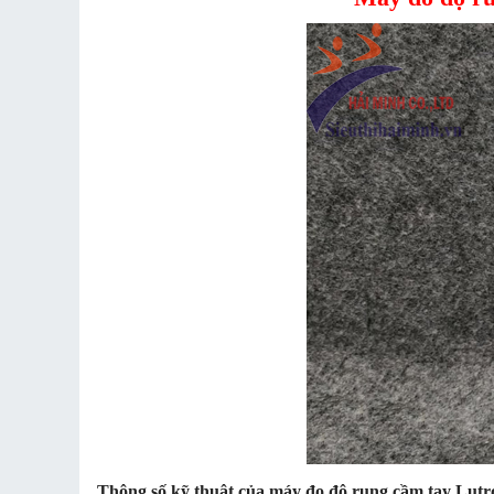
Thông số kỹ thuật của máy đo độ rung cầm tay Lut