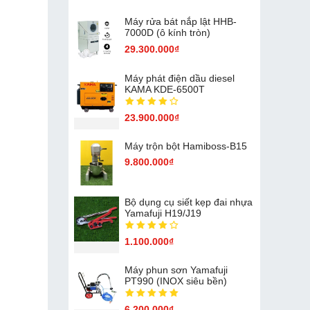
Máy rửa bát nắp lật HHB-
7000D (ô kính tròn)
29.300.000₫
Máy phát điện dầu diesel
KAMA KDE-6500T
23.900.000₫
Máy trộn bột Hamiboss-B15
9.800.000₫
Bộ dụng cụ siết kẹp đai nhựa
Yamafuji H19/J19
1.100.000₫
Máy phun sơn Yamafuji
PT990 (INOX siêu bền)
6.200.000₫