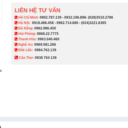
LIÊN HỆ TƯ VẤN
​ Hồ Chí Minh:
0902.787.139
-
0932.196.898
-
(028)3510.2786
Hà Nội:
0918.486.458
-
0962.714.680
-
(024)3221.6365
Đà Nẵng:
0962.986.450
Hải Phòng:
0868.22.7775
Thanh Hóa:
0963.040.460
Nghệ An:
0969.581.266
Đắk Lắk:
0984.762.139
Cần Thơ:
0938 704 139​
 ±
á