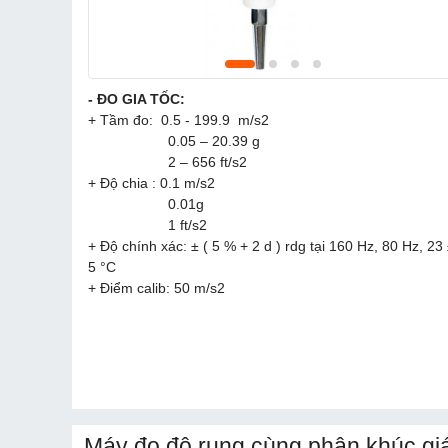
- ĐO GIA TỐC:
+ Tầm đo: 0.5 - 199.9 m/s2
0.05 – 20.39 g
2 – 656 ft/s2
+ Độ chia : 0.1 m/s2
0.01g
1 ft/s2
+ Độ chính xác: ± ( 5 % + 2 d ) rdg tại 160 Hz, 80 Hz, 23
5 °C
+ Điểm calib: 50 m/s2
Máy đo độ rung cùng phân khúc gi