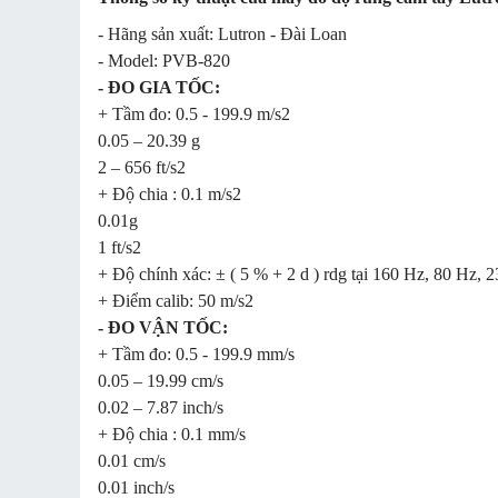
- Hãng sản xuất: Lutron - Đài Loan
- Model: PVB-820
- ĐO GIA TỐC:
+ Tầm đo: 0.5 - 199.9 m/s2
0.05 – 20.39 g
2 – 656 ft/s2
+ Độ chia : 0.1 m/s2
0.01g
1 ft/s2
+ Độ chính xác: ± ( 5 % + 2 d ) rdg tại 160 Hz, 80 Hz, 2
+ Điểm calib: 50 m/s2
- ĐO VẬN TỐC:
+ Tầm đo: 0.5 - 199.9 mm/s
0.05 – 19.99 cm/s
0.02 – 7.87 inch/s
+ Độ chia : 0.1 mm/s
0.01 cm/s
0.01 inch/s