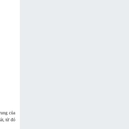
rung của
át, từ đó