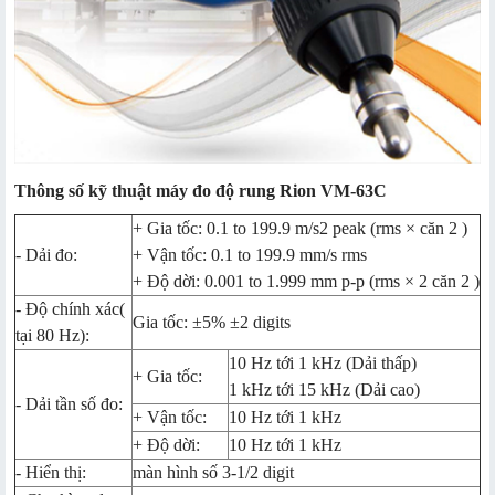
Thông số kỹ thuật máy đo độ rung Rion VM-63C
+ Gia tốc: 0.1 to 199.9 m/s2 peak (rms × căn 2 )
- Dải đo:
+ Vận tốc: 0.1 to 199.9 mm/s rms
+ Độ dời: 0.001 to 1.999 mm p-p (rms × 2 căn 2 )
- Độ chính xác(
Gia tốc: ±5% ±2 digits
tại 80 Hz):
10 Hz tới 1 kHz (Dải thấp)
+ Gia tốc:
1 kHz tới 15 kHz (Dải cao)
- Dải tần số đo:
+ Vận tốc:
10 Hz tới 1 kHz
+ Độ dời:
10 Hz tới 1 kHz
- Hiển thị:
màn hình số 3-1/2 digit