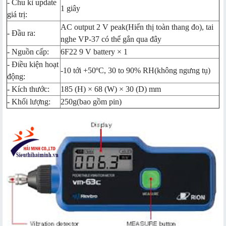
- Chu kì update
1 giây
giá trị:
AC output 2 V peak(Hiển thị toàn thang đo), tai
- Đầu ra:
nghe VP-37 có thể gắn qua đây
- Nguồn cấp:
6F22 9 V battery × 1
- Điều kiện hoạt
-10 tới +50ºC, 30 to 90% RH(không ngưng tụ)
động:
- Kích thước:
185 (H) × 68 (W) × 30 (D) mm
- Khối lượng:
250g(bao gồm pin)