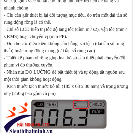
về cáp, giúp việc đo tại chỗ trong lĩnh vực trở nên dễ dàng và
nhanh chóng
- Chỉ cần giữ thiết bị lại đối tượng mục tiêu, đo trên một dải tần số
rung động rộng là có thể.
- Chỉ số LCD hiển thị tốc độ tăng tốc (đỉnh m / s2), vận tốc (mm /
s RMS) hoặc chuyển vị (mm PP).
- Đo cho các điều kiện không cân bằng, sai lệch (dải tần số rung
thấp) hoặc rung động mang (dải tần số rung cao)
- Thiết kế phạm vi rộng giúp loại bỏ sự cần thiết phải chuyển đổi
phạm vi đo thường xuyên.
- Nhấn nút ĐO LƯỜNG để bật thiết bị và tự động tắt nguồn sau
một thời gian không hoạt động.
- Kích thước kích thước bỏ túi (185 x 68 x 30 mm) và trọng lượng
nhẹ (250 g bao gồm cả pin)