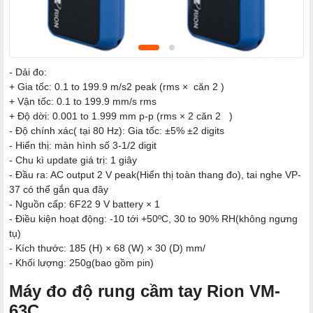
- Dải đo:
+ Gia tốc: 0.1 to 199.9 m/s2 peak (rms × căn 2 )
+ Vận tốc: 0.1 to 199.9 mm/s rms
+ Độ dời: 0.001 to 1.999 mm p-p (rms × 2 căn 2 )
- Độ chính xác( tại 80 Hz): Gia tốc: ±5% ±2 digits
- Hiển thị: màn hình số 3-1/2 digit
- Chu kì update giá trị: 1 giây
- Đầu ra: AC output 2 V peak(Hiển thị toàn thang đo), tai nghe VP-
37 có thể gắn qua đây
- Nguồn cấp: 6F22 9 V battery × 1
- Điều kiện hoạt động: -10 tới +50ºC, 30 to 90% RH(không ngưng
tụ)
- Kích thước: 185 (H) × 68 (W) × 30 (D) mm/
- Khối lượng: 250g(bao gồm pin)
Máy đo độ rung cầm tay Rion VM-
63C