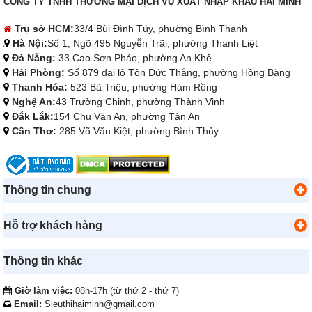
CÔNG TY TNHH THƯƠNG MẠI DỊCH VỤ XUẤT NHẬP KHẨU HẢI MINH
Trụ sở HCM:
33/4 Bùi Đình Túy, phường Bình Thạnh
Hà Nội:
Số 1, Ngõ 495 Nguyễn Trãi, phường Thanh Liệt
Đà Nẵng:
33 Cao Sơn Pháo, phường An Khê
Hải Phòng:
Số 879 đại lộ Tôn Đức Thắng, phường Hồng Bàng
Thanh Hóa:
523 Bà Triệu, phường Hàm Rồng
Nghệ An:
43 Trường Chinh, phường Thành Vinh
Đắk Lắk:
154 Chu Văn An, phường Tân An
Cần Thơ:
285 Võ Văn Kiệt, phường Bình Thủy
Thông tin chung
Hỗ trợ khách hàng
Thông tin khác
Giờ làm việc:
08h-17h (từ thứ 2 - thứ 7)
Email:
Sieuthihaiminh@gmail.com