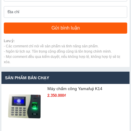
Lưu ý:
- Các comment chỉ nói về sản phẩm và tính năng sản phẩm.
- Ngôn từ lịch sự. Tôn trọng cộng đồng cũng là tôn trọng chính mình.
- Mọi comment đều qua kiểm duyệt, nếu không hợp lệ, không hợp lý sẽ bị
xóa.
SẢN PHẨM BÁN CHẠY
Máy chấm cô​ng Yamafuji K14
2.350.000₫