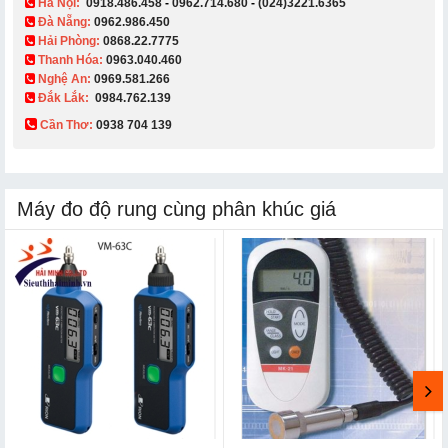
Hà Nội:
0918.486.458
-
0962.714.680
-
(024)3221.6365
Đà Nẵng:
0962.986.450
Hải Phòng:
0868.22.7775
Thanh Hóa:
0963.040.460
Nghệ An:
0969.581.266
Đắk Lắk:
0984.762.139
Cần Thơ:
0938 704 139​
Máy đo độ rung cùng phân khúc giá