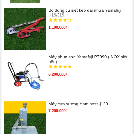
Bộ dụng cụ siết kẹp đai nhựa Yamafuji
H19/J19
1.100.000₫
Máy phun sơn Yamafuji PT990 (INOX siêu
bền)
6.200.000₫
Máy cưa xương Hamiboss-j120
7.200.000₫