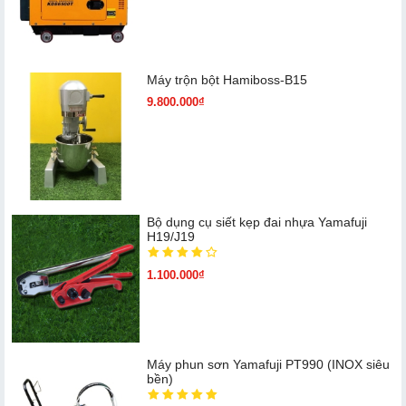
Máy trộn bột Hamiboss-B15
9.800.000₫
Bộ dụng cụ siết kẹp đai nhựa Yamafuji
H19/J19
1.100.000₫
Máy phun sơn Yamafuji PT990 (INOX siêu
bền)