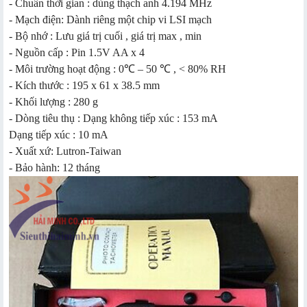
- Chuẩn thời gian : dùng thạch anh 4.194 MHz
- Mạch điện: Dành riêng một chip vi LSI mạch
- Bộ nhớ : Lưu giá trị cuối , giá trị max , min
- Nguồn cấp : Pin 1.5V AA x 4
- Môi trường hoạt động : 0℃ – 50 ℃ , < 80% RH
- Kích thước : 195 x 61 x 38.5 mm
- Khối lượng : 280 g
- Dòng tiêu thụ : Dạng không tiếp xúc : 153 mA
Dạng tiếp xúc : 10 mA
- Xuất xứ: Lutron-Taiwan
- Bảo hành: 12 tháng