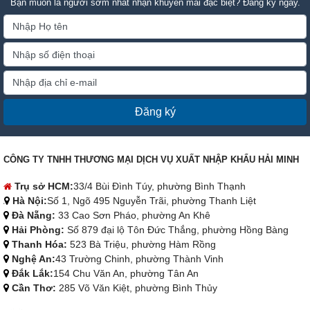
Bạn muốn là người sớm nhất nhận khuyến mãi đặc biệt? Đăng ký ngay.
Đăng ký
CÔNG TY TNHH THƯƠNG MẠI DỊCH VỤ XUẤT NHẬP KHẨU HẢI MINH
Trụ sở HCM:
33/4 Bùi Đình Túy, phường Bình Thạnh
Hà Nội:
Số 1, Ngõ 495 Nguyễn Trãi, phường Thanh Liệt
Đà Nẵng:
33 Cao Sơn Pháo, phường An Khê
Hải Phòng:
Số 879 đại lộ Tôn Đức Thắng, phường Hồng Bàng
Thanh Hóa:
523 Bà Triệu, phường Hàm Rồng
Nghệ An:
43 Trường Chinh, phường Thành Vinh
Đắk Lắk:
154 Chu Văn An, phường Tân An
Cần Thơ:
285 Võ Văn Kiệt, phường Bình Thủy