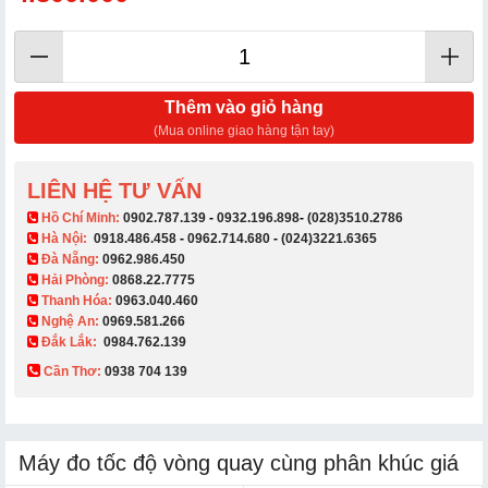
Thêm vào giỏ hàng
(Mua online giao hàng tận tay)
LIÊN HỆ TƯ VẤN
​ Hồ Chí Minh:
0902.787.139
-
0932.196.898
-
(028)3510.2786
Hà Nội:
0918.486.458
-
0962.714.680
-
(024)3221.6365
Đà Nẵng:
0962.986.450
Hải Phòng:
0868.22.7775
Thanh Hóa:
0963.040.460
Nghệ An:
0969.581.266
Đắk Lắk:
0984.762.139
Cần Thơ:
0938 704 139​
Máy đo tốc độ vòng quay cùng phân khúc giá