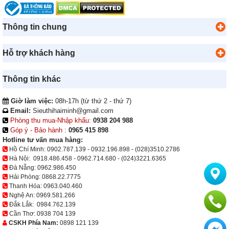
Thông tin chung
Hỗ trợ khách hàng
Thông tin khác
Giờ làm việc:
08h-17h (từ thứ 2 - thứ 7)
Email:
Sieuthihaiminh@gmail.com
Phòng thu mua-Nhập khẩu:
0938 204 988
Góp ý - Bảo hành :
0965 415 898
Hotline tư vấn mua hàng:
Hồ Chí Minh:
0902.787.139
-
0932.196.898
-
(028)3510.2786
Hà Nội:
0918.486.458
-
0962.714.680
-
(024)3221.6365
Đà Nẵng:
0962.986.450
Hải Phòng:
0868.22.7775
Thanh Hóa:
0963.040.460
Nghệ An:
0969.581.266
Đắk Lắk:
0984.762.139
Cần Thơ:
0938 704 139
CSKH Phía Nam:
0898 121 139