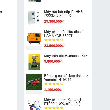
Máy rửa bát nắp lật HHB-
ặt
7000D (ô kính tròn)
29.300.000₫
Máy phát điện dầu diesel
KAMA KDE-6500T
23.900.000₫
Máy trộn bột Hamiboss-B15
9.800.000₫
Bộ dụng cụ siết kẹp đai nhựa
Yamafuji H19/J19
1.100.000₫
Máy phun sơn Yamafuji
PT990 (INOX siêu bền)