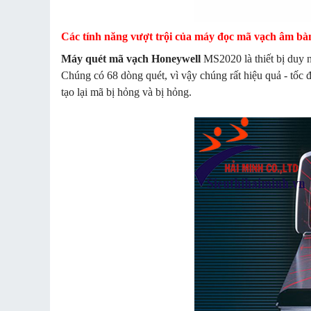
Các tính năng vượt trội của máy đọc mã vạch âm b
Máy quét mã vạch Honeywell
MS2020 là thiết bị duy nh
Chúng có 68 dòng quét, vì vậy chúng rất hiệu quả - tốc đ
tạo lại mã bị hỏng và bị hỏng.