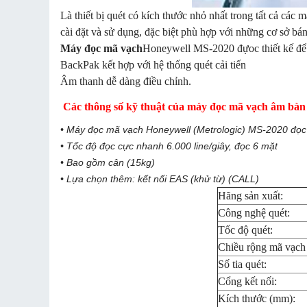
Là thiết bị quét có kích thước nhỏ nhất trong tất cả các
cài đặt và sử dụng, đặc biệt phù hợp với những cơ sở bán
Máy đọc mã vạch
Honeywell MS-2020 đựoc thiết kế để 
BackPak kết hợp với hệ thống quét cải tiến
Âm thanh dễ dàng điều chỉnh.
Các thông số kỹ thuật của máy đọc mã vạch âm bà
• Máy đọc mã vạch Honeywell (Metrologic) MS-2020 đọc 
• Tốc độ đọc cực nhanh 6.000 line/giây, đọc 6 mặt
• Bao gồm cân (15kg)
• Lựa chọn thêm: kết nối EAS (khử từ) (CALL)
Hãng sản xuất:
Công nghệ quét:
Tốc độ quét:
Chiều rộng mã vạch t
Số tia quét:
Cổng kết nối:
Kích thước (mm):