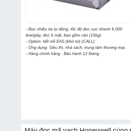
- Đọc nhiều tia tự động, tốc độ đọc cực nhanh 6.000
line/giây, đọc 6 mặt, bao gồm cân (15kg)
- Option: kết nối EAS (khử từ) (CALL)
- Ứng dụng: Siêu thị, nhà sách, trung tâm thương mại..
- Hàng chính hãng . Bảo hành 12 tháng
Máy đọc mã vạch Honeywell cùng 