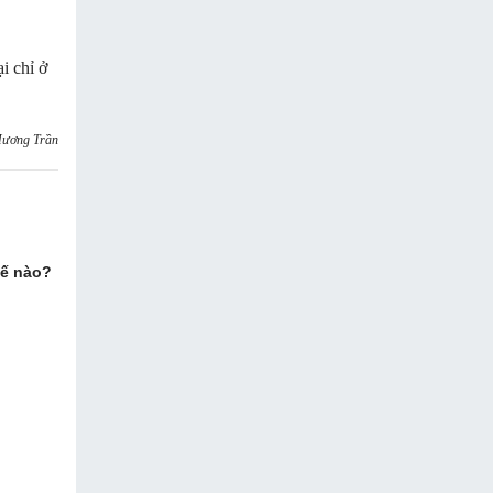
i chỉ ở
Hương Trần
hế nào?