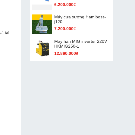
6.200.000₫
Máy cưa xương Hamiboss-
j120
7.200.000₫
à tái
Máy hàn MIG inverter 220V
HKMIG250-1
12.860.000₫