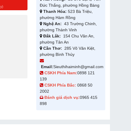
g
Đức Thắng, phường Hồng Bàng
y)
Thanh Hóa:
523 Bà Triệu,
phường Hàm Rồng
Nghệ An:
43 Trường Chinh,
phường Thành Vinh
Đắk Lắk:
154 Chu Văn An,
phường Tân An
Cần Thơ:
285 Võ Văn Kiệt,
phường Bình Thủy
Email:
Sieuthihaiminh@gmail.com
CSKH Phía Nam:
0898 121
139
CSKH Phía Bắc:
0868 50
2002
Đánh giá dịch vụ:
0965 415
898