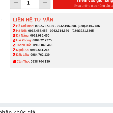
Thêm vào giỏ hàn
(Mua online giao hàng tận ta
LIÊN HỆ TƯ VẤN
​ Hồ Chí Minh:
0902.787.139
-
0932.196.898
-
(028)3510.2786
Hà Nội:
0918.486.458
-
0962.714.680
-
(024)3221.6365
Đà Nẵng:
0962.986.450
Hải Phòng:
0868.22.7775
Thanh Hóa:
0963.040.460
Nghệ An:
0969.581.266
Đắk Lắk:
0984.762.139
Cần Thơ:
0938 704 139​
phân khúc giá