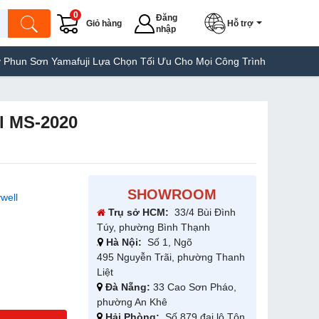
0
Đăng
Giỏ hàng
Hỗ trợ
nhập
amafuji Lựa Chọn Tối Ưu Cho Mọi Công Trình
Máy Hàn Túi Yamafu
l MS-2020
SHOWROOM
well
Trụ sở HCM:
33/4 Bùi Đình
Túy, phường Bình Thạnh
Hà Nội:
Số 1, Ngõ
495 Nguyễn Trãi, phường Thanh
Liệt
Đà Nẵng:
33 Cao Sơn Pháo,
phường An Khê
Hải Phòng:
Số 879 đại lộ Tôn