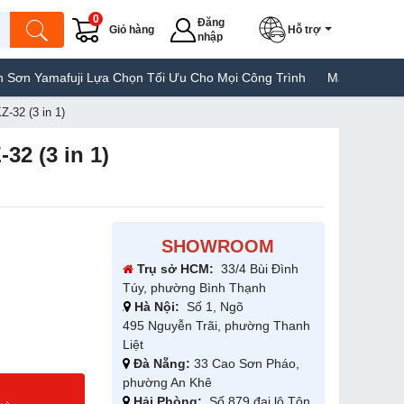
0
Đăng
Giỏ hàng
Hỗ trợ
nhập
a Chọn Tối Ưu Cho Mọi Công Trình
Máy Hàn Túi Yamafuji Lựa Chọ
Z-32 (3 in 1)
32 (3 in 1)
SHOWROOM
Trụ sở HCM:
33/4 Bùi Đình
Túy, phường Bình Thạnh
Hà Nội:
Số 1, Ngõ
495 Nguyễn Trãi, phường Thanh
Liệt
Đà Nẵng:
33 Cao Sơn Pháo,
phường An Khê
g
Hải Phòng:
Số 879 đại lộ Tôn