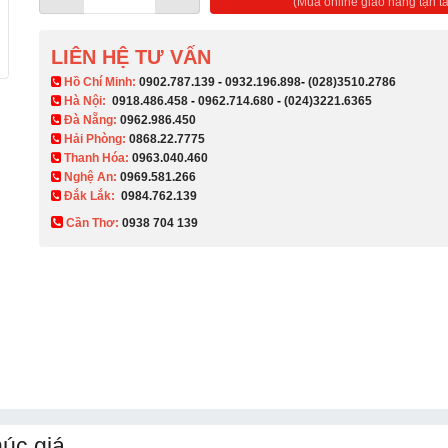
(Mua online giao hàng tận ta
LIÊN HỆ TƯ VẤN
​ Hồ Chí Minh:
0902.787.139
-
0932.196.898
-
(028)3510.2786
Hà Nội:
0918.486.458
-
0962.714.680
-
(024)3221.6365
Đà Nẵng:
0962.986.450
Hải Phòng:
0868.22.7775
Thanh Hóa:
0963.040.460
Nghệ An:
0969.581.266
Đắk Lắk:
0984.762.139
Cần Thơ:
0938 704 139​
úc giá