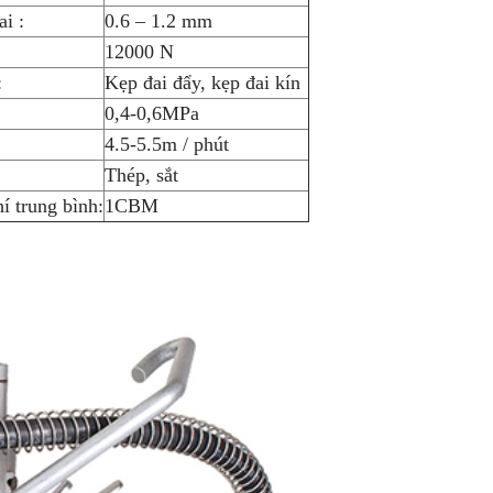
ai :
0.6 – 1.2 mm
12000 N
:
Kẹp đai đẩy, kẹp đai kín
0,4-0,6MPa
4.5-5.5m / phút
Thép, sắt
í trung bình:
1CBM