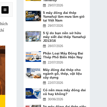
29/07/2026
5 máy đóng đai thép
Yamafuji làm mưa làm gió
tại Việt Nam
thích
29/07/2026
khí
5 lý do bạn nên sở hữu
máy siết đai thép Yamafuji
JD13/16
28/07/2026
Phân Loại Máy Đóng Đai
Thép Phổ Biến Hiện Nay
22/07/2026
Máy đóng đai thép cho
ngành gỗ, thép, vật liệu
xây dựng
22/07/2026
Có nên mua máy đóng đai
cũ hay không?
30/06/2026
5+ máy đóng đai thép siêu