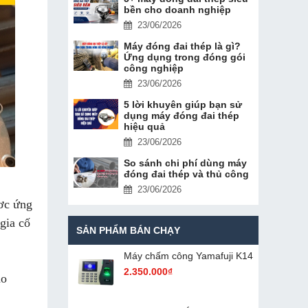
bền cho doanh nghiệp
23/06/2026
Máy đóng đai thép là gì?
Ứng dụng trong đóng gói
công nghiệp
23/06/2026
5 lời khuyên giúp bạn sử
dụng máy đóng đai thép
hiệu quả
23/06/2026
So sánh chi phí dùng máy
đóng đai thép và thủ công
23/06/2026
ơc ứng
gia cố
SẢN PHẨM BÁN CHẠY
Máy chấm cô​ng Yamafuji K14
2.350.000₫
ho