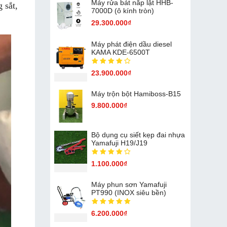
Máy rửa bát nắp lật HHB-
 sắt,
7000D (ô kính tròn)
29.300.000₫
Máy phát điện dầu diesel
KAMA KDE-6500T
23.900.000₫
Máy trộn bột Hamiboss-B15
9.800.000₫
Bộ dụng cụ siết kẹp đai nhựa
Yamafuji H19/J19
1.100.000₫
Máy phun sơn Yamafuji
PT990 (INOX siêu bền)
6.200.000₫