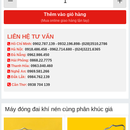
Thêm vào giỏ hàng
(Mua online giao hàng tận tay)
LIÊN HỆ TƯ VẤN
​ Hồ Chí Minh:
0902.787.139
-
0932.196.898
-
(028)3510.2786
Hà Nội:
0918.486.458
-
0962.714.680
-
(024)3221.6365
Đà Nẵng:
0962.986.450
Hải Phòng:
0868.22.7775
Thanh Hóa:
0963.040.460
Nghệ An:
0969.581.266
Đắk Lắk:
0984.762.139
Cần Thơ:
0938 704 139​
Máy đóng đai khí nén cùng phân khúc giá