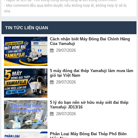
- Mọi comment đều qua kiểm duyệt, nếu không hợp lệ, không hợp lý sẽ bị
xóa.
TIN TỨC LIÊN QUAN
Cách nhận biết Máy Đóng Đai Chính Hãng
Của Yamafuji
29/07/2026
5 máy đóng đai thép Yamafuji làm mưa làm
gió tại Việt Nam
29/07/2026
5 lý do bạn nên sở hữu máy siết đai thép
Yamafuji JD13/16
28/07/2026
Phân Loại Máy Đóng Đai Thép Phổ Biến