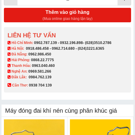
Thêm vào giỏ hàng
(Mua online giao hàng tận tay)
LIÊN HỆ TƯ VẤN
​ Hồ Chí Minh:
0902.787.139
-
0932.196.898
-
(028)3510.2786
Hà Nội:
0918.486.458
-
0962.714.680
-
(024)3221.6365
Đà Nẵng:
0962.986.450
Hải Phòng:
0868.22.7775
Thanh Hóa:
0963.040.460
Nghệ An:
0969.581.266
Đắk Lắk:
0984.762.139
Cần Thơ:
0938 704 139​
Máy đóng đai khí nén cùng phân khúc giá