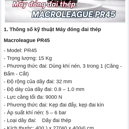
1. Thông số kỹ thuật Máy đóng đai thép
Macroleague PR45
- Model: PR45
- Trọng lượng: 15 Kg
- Phương thức đai: Dùng khí nén, 3 trong 1 (Căng -
Bấm - Cắt)
- Độ rộng của dây đai: 32 mm
- Độ dày của dây đai: 0.8 – 1.0 mm
- Lực căng tối đa: 9000 N
- Phương thức đai: Kẹp đai đẩy, kẹp đai kín
- Áp suất khí nén: 5 – 6 bar
- Loại dây đai: Dây đai thép
- Kích thước: 40(L) x 27(W) x 40(H) cm