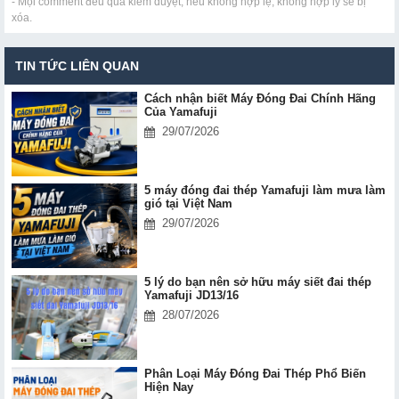
- Mọi comment đều qua kiểm duyệt, nếu không hợp lệ, không hợp lý sẽ bị
xóa.
TIN TỨC LIÊN QUAN
Cách nhận biết Máy Đóng Đai Chính Hãng
Của Yamafuji
29/07/2026
5 máy đóng đai thép Yamafuji làm mưa làm
gió tại Việt Nam
29/07/2026
5 lý do bạn nên sở hữu máy siết đai thép
Yamafuji JD13/16
28/07/2026
Phân Loại Máy Đóng Đai Thép Phổ Biến
Hiện Nay