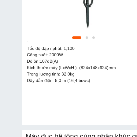
Tốc độ đập / phút: 1,100
Công suất: 2000W
Độ ồn:107dB(A)
Kích thước máy (LxWxH ): (824x148x624)mm
Trọng lượng tịnh: 32,0kg
Dây dẫn điện: 5,0 m (16,4 bước)
Máy đục bê tông cùng phân khúc g