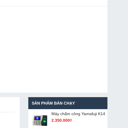
SẢN PHẨM BÁN CHẠY
Máy chấm cô​ng Yamafuji K14
2.350.000₫