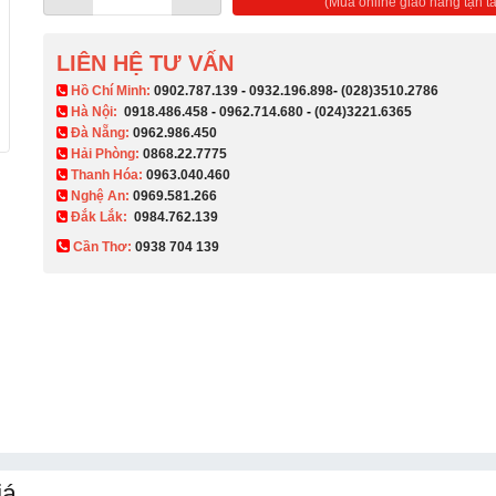
(Mua online giao hàng tận ta
LIÊN HỆ TƯ VẤN
​ Hồ Chí Minh:
0902.787.139
-
0932.196.898
-
(028)3510.2786
Hà Nội:
0918.486.458
-
0962.714.680
-
(024)3221.6365
Đà Nẵng:
0962.986.450
Hải Phòng:
0868.22.7775
Thanh Hóa:
0963.040.460
Nghệ An:
0969.581.266
Đắk Lắk:
0984.762.139
Cần Thơ:
0938 704 139​
iá