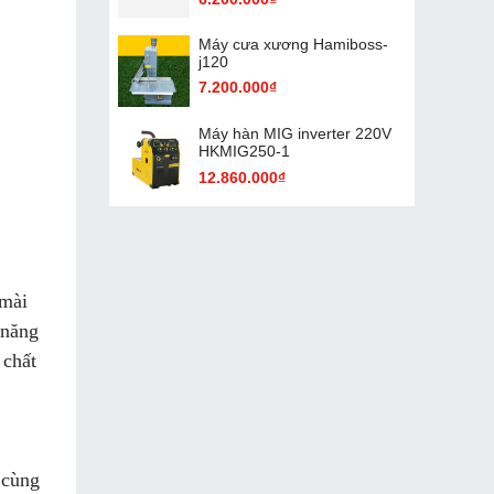
Máy cưa xương Hamiboss-
j120
7.200.000₫
Máy hàn MIG inverter 220V
HKMIG250-1
12.860.000₫
 mài
 năng
 chất
 cùng