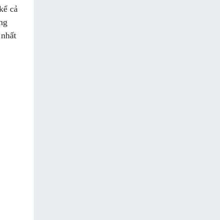
kể cả
ống
 nhất