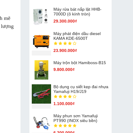
Máy rửa bát nắp lật HHB-
7000D (ô kính tròn)
nh mẽ
29.300.000₫
t lượng
Máy phát điện dầu diesel
KAMA KDE-6500T
23.900.000₫
Máy trộn bột Hamiboss-B15
9.800.000₫
Bộ dụng cụ siết kẹp đai nhựa
Yamafuji H19/J19
1.100.000₫
Máy phun sơn Yamafuji
PT990 (INOX siêu bền)
6.200.000₫