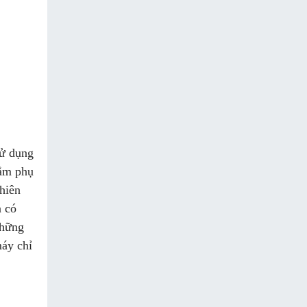
sử dụng
nắm phụ
thiên
n có
những
máy chỉ