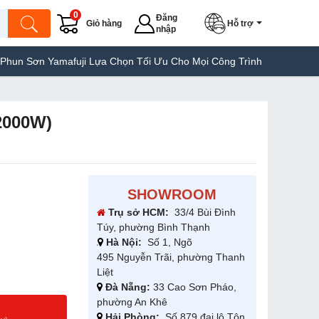
0
Đăng
Giỏ hàng
Hỗ trợ
nhập
amafuji Lựa Chọn Tối Ưu Cho Mọi Công Trình
Máy Hàn Túi Yamafu
2000W)
SHOWROOM
Trụ sở HCM:
33/4 Bùi Đình
Túy, phường Bình Thạnh
Hà Nội:
Số 1, Ngõ
495 Nguyễn Trãi, phường Thanh
Liệt
Đà Nẵng:
33 Cao Sơn Pháo,
phường An Khê
g
Hải Phòng:
Số 879 đại lộ Tôn