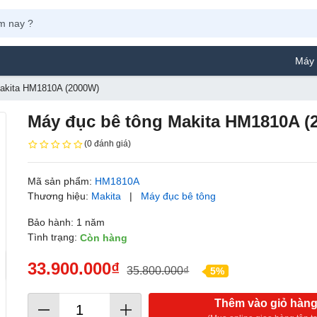
Máy Phun Sơn Y
Makita HM1810A (2000W)
Máy đục bê tông Makita HM1810A (
(0 đánh giá)
Mã sản phẩm:
HM1810A
Thương hiệu:
Makita
|
Máy đục bê tông
Bảo hành: 1 năm
Tình trạng:
Còn hàng
33.900.000₫
35.800.000₫
5%
Thêm vào giỏ hàn