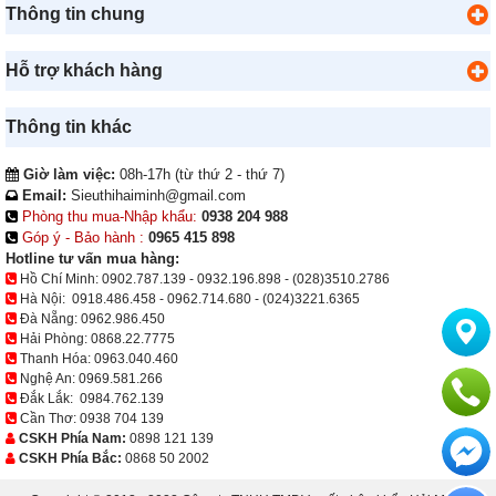
Thông tin chung
Hỗ trợ khách hàng
Thông tin khác
Giờ làm việc:
08h-17h (từ thứ 2 - thứ 7)
Email:
Sieuthihaiminh@gmail.com
Phòng thu mua-Nhập khẩu:
0938 204 988
Góp ý - Bảo hành :
0965 415 898
Hotline tư vấn mua hàng:
Hồ Chí Minh:
0902.787.139
-
0932.196.898
-
(028)3510.2786
Hà Nội:
0918.486.458
-
0962.714.680
-
(024)3221.6365
Đà Nẵng:
0962.986.450
Hải Phòng:
0868.22.7775
Thanh Hóa:
0963.040.460
Nghệ An:
0969.581.266
Đắk Lắk:
0984.762.139
Cần Thơ:
0938 704 139
CSKH Phía Nam:
0898 121 139
CSKH Phía Bắc:
0868 50 2002