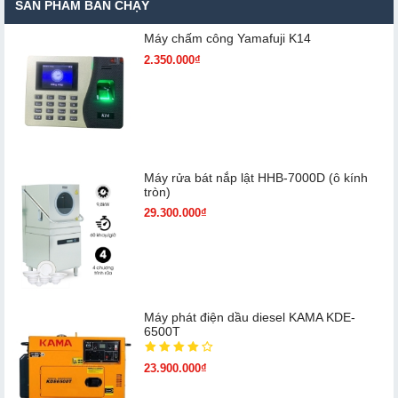
SẢN PHẨM BÁN CHẠY
Máy chấm cô​ng Yamafuji K14
2.350.000₫
Máy rửa bát nắp lật HHB-7000D (ô kính
tròn)
29.300.000₫
Máy phát điện dầu diesel KAMA KDE-
6500T
23.900.000₫