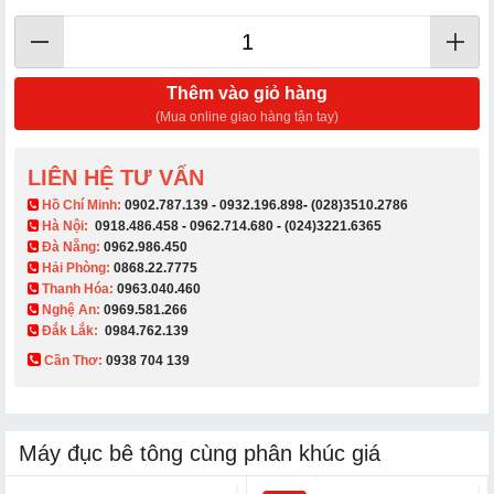
Thêm vào giỏ hàng
(Mua online giao hàng tận tay)
LIÊN HỆ TƯ VẤN
​ Hồ Chí Minh:
0902.787.139
-
0932.196.898
-
(028)3510.2786
Hà Nội:
0918.486.458
-
0962.714.680
-
(024)3221.6365
Đà Nẵng:
0962.986.450
Hải Phòng:
0868.22.7775
Thanh Hóa:
0963.040.460
Nghệ An:
0969.581.266
Đắk Lắk:
0984.762.139
Cần Thơ:
0938 704 139​
Máy đục bê tông cùng phân khúc giá