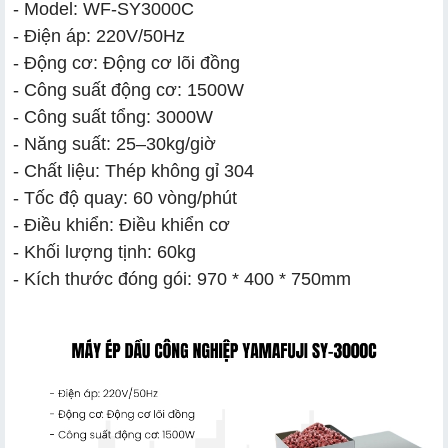
- Model: WF-SY3000C
- Điện áp: 220V/50Hz
2.2. Hoạt động liên tục, bền bỉ
- Động cơ: Động cơ lõi đồng
2.3. Khả năng làm nóng nhanh không cần rang khô
- Công suất động cơ: 1500W
- Công suất tổng: 3000W
2.4. Tản nhiệt kép và xả khí hiệu quả
- Năng suất: 25–30kg/giờ
2.5. Bảng điều khiển tự động
- Chất liệu: Thép không gỉ 304
2.6. Chất liệu thép không gỉ bền, an toàn
- Tốc độ quay: 60 vòng/phút
- Điều khiển: Điều khiển cơ
2.7. Thiết kế tiện lợi, thông minh
- Khối lượng tịnh: 60kg
2.8. Máy đa năng ép đa dạng loại hạt
- Kích thước đóng gói: 970 * 400 * 750mm
Bước 1: Chuẩn bị nguyên liệu cần ép dầu
Bước 2: Bắt đầu quá trình ép dầu