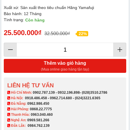
Xuất xứ: Sản xuất theo tiêu chuẩn Hãng Yamafuji
Bảo hành: 12 Tháng
Tình trạng:
Còn hàng
25.500.000₫
32.500.000₫
22%
Thêm vào giỏ hàng
(Mua online giao hàng tận tay)
LIÊN HỆ TƯ VẤN
​ Hồ Chí Minh:
0902.787.139
-
0932.196.898
-
(028)3510.2786
Hà Nội:
0918.486.458
-
0962.714.680
-
(024)3221.6365
Đà Nẵng:
0962.986.450
Hải Phòng:
0868.22.7775
Thanh Hóa:
0963.040.460
Nghệ An:
0969.581.266
Đắk Lắk:
0984.762.139