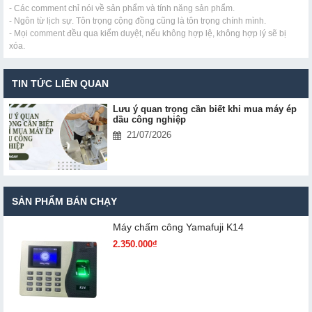
- Các comment chỉ nói về sản phẩm và tính năng sản phẩm.
- Ngôn từ lịch sự. Tôn trọng cộng đồng cũng là tôn trọng chính mình.
- Mọi comment đều qua kiểm duyệt, nếu không hợp lệ, không hợp lý sẽ bị
xóa.
TIN TỨC LIÊN QUAN
Lưu ý quan trọng cần biết khi mua máy ép
dầu công nghiệp
21/07/2026
SẢN PHẨM BÁN CHẠY
Máy chấm cô​ng Yamafuji K14
2.350.000₫