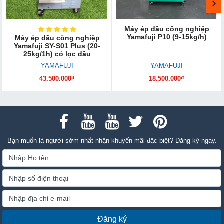
Máy ép dầu công nghiệp
Yamafuji P10 (9-15kg/h)
Máy ép dầu công nghiệp
Yamafuji SY-S01 Plus (20-
25kg/1h) có lọc dầu
YAMAFUJI
YAMAFUJI
43.500.000₫
18.500.000₫
Bạn muốn là người sớm nhất nhận khuyến mãi đặc biệt? Đăng ký ngay.
Đăng ký