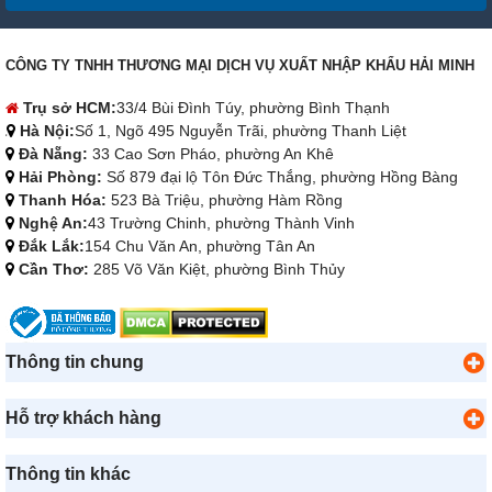
CÔNG TY TNHH THƯƠNG MẠI DỊCH VỤ XUẤT NHẬP KHẨU HẢI MINH
Trụ sở HCM:
33/4 Bùi Đình Túy, phường Bình Thạnh
Hà Nội:
Số 1, Ngõ 495 Nguyễn Trãi, phường Thanh Liệt
Đà Nẵng:
33 Cao Sơn Pháo, phường An Khê
Hải Phòng:
Số 879 đại lộ Tôn Đức Thắng, phường Hồng Bàng
Thanh Hóa:
523 Bà Triệu, phường Hàm Rồng
Nghệ An:
43 Trường Chinh, phường Thành Vinh
Đắk Lắk:
154 Chu Văn An, phường Tân An
Cần Thơ:
285 Võ Văn Kiệt, phường Bình Thủy
Thông tin chung
Hỗ trợ khách hàng
Thông tin khác