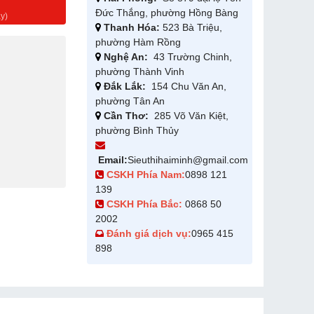
g
Đức Thắng, phường Hồng Bàng
y)
Thanh Hóa:
523 Bà Triệu,
phường Hàm Rồng
Nghệ An:
43 Trường Chinh,
phường Thành Vinh
Đắk Lắk:
154 Chu Văn An,
phường Tân An
Cần Thơ:
285 Võ Văn Kiệt,
phường Bình Thủy
Email:
Sieuthihaiminh@gmail.com
CSKH Phía Nam:
0898 121
139
CSKH Phía Bắc:
0868 50
2002
Đánh giá dịch vụ:
0965 415
898