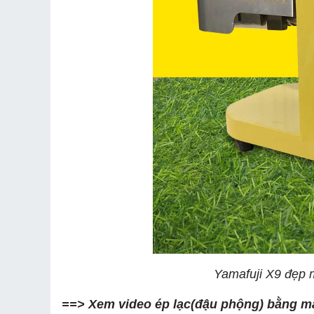
Yamafuji X9 đẹp m
==> Xem video ép lạc(đậu phộng) bằng máy