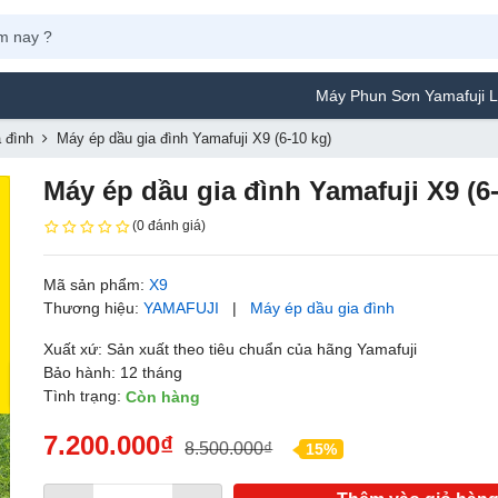
Máy Phun Sơn Yamafuji Lựa Chọn Tố
 đình
Máy ép dầu gia đình Yamafuji X9 (6-10 kg)
Máy ép dầu gia đình Yamafuji X9 (6
(0 đánh giá)
Mã sản phẩm:
X9
Thương hiệu:
YAMAFUJI
|
Máy ép dầu gia đình
Xuất xứ: Sản xuất theo tiêu chuẩn của hãng Yamafuji
Bảo hành: 12 tháng
Tình trạng:
Còn hàng
7.200.000₫
8.500.000₫
15%