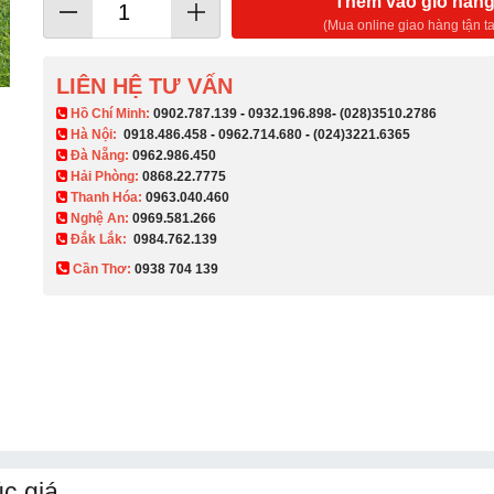
Thêm vào giỏ hàn
(Mua online giao hàng tận ta
LIÊN HỆ TƯ VẤN
​ Hồ Chí Minh:
0902.787.139
-
0932.196.898
-
(028)3510.2786
Hà Nội:
0918.486.458
-
0962.714.680
-
(024)3221.6365
Đà Nẵng:
0962.986.450
Hải Phòng:
0868.22.7775
Thanh Hóa:
0963.040.460
Nghệ An:
0969.581.266
Đắk Lắk:
0984.762.139
Cần Thơ:
0938 704 139​
c giá