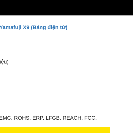
Yamafuji X9 (Bảng điện tử)
liệu)
E, EMC, ROHS, ERP, LFGB, REACH, FCC.