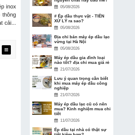
ép inox
05/08/2026
ộ thông
# Ép dầu thực vật - TIỀN
XỬ LÝ ra sao?
 cải...
05/08/2026
Địa chỉ bán máy ép dầu lạc
vừng tại Hà Nội
05/08/2026
Máy ép dầu gia đình loại
nào tốt? địa chỉ mua giá rẻ
21/07/2026
Lưu ý quan trọng cần biết
khi mua máy ép dầu công
nghiệp
21/07/2026
Máy ép dầu lạc cũ có nên
mua? Kinh nghiệm mua chi
tiết
11/07/2026
Ép dầu tại nhà có thật sự
tiết kiệm hơn?