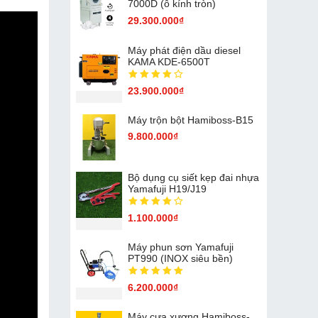
7000D (ô kính tròn)
29.300.000₫
Máy phát điện dầu diesel
KAMA KDE-6500T
23.900.000₫
Máy trộn bột Hamiboss-B15
9.800.000₫
Bộ dụng cụ siết kẹp đai nhựa
Yamafuji H19/J19
1.100.000₫
Máy phun sơn Yamafuji
PT990 (INOX siêu bền)
6.200.000₫
Máy cưa xương Hamiboss-