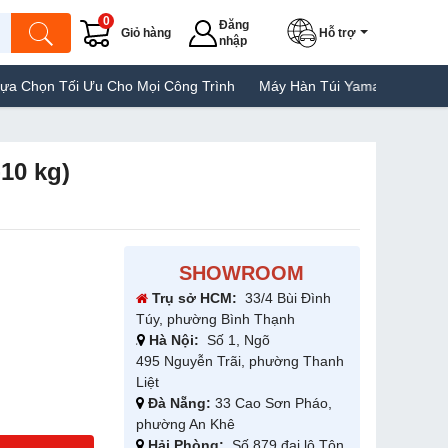
0
Đăng
Giỏ hàng
Hỗ trợ
nhập
i Ưu Cho Mọi Công Trình
Máy Hàn Túi Yamafuji Lựa Chọn Tốt Của
-10 kg)
SHOWROOM
Trụ sở HCM:
33/4 Bùi Đình
Túy, phường Bình Thạnh
Hà Nội:
Số 1, Ngõ
495 Nguyễn Trãi, phường Thanh
Liệt
Đà Nẵng:
33 Cao Sơn Pháo,
phường An Khê
Hải Phòng:
Số 879 đại lộ Tôn