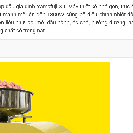
p dầu gia đình Yamafuji X9. Máy thiết kế nhỏ gọn, trục 
uất mạnh mẽ lên đến 1300W cùng bộ điều chỉnh nhiệt đ
 liệu như lạc, mè, đậu nành, óc chó, hướng dương, hạt
g chất có trong hạt.
n toàn vệ sinh