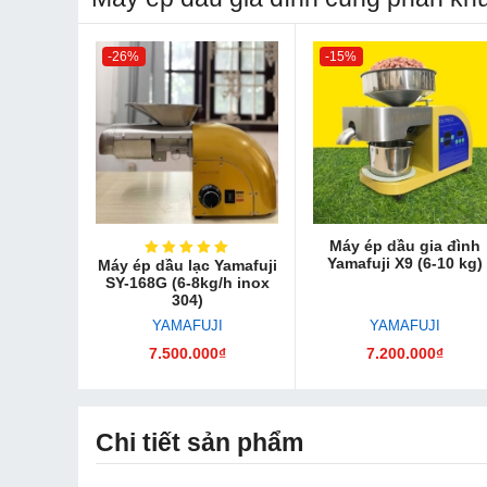
-26%
-15%
Máy ép dầu gia đình
Yamafuji X9 (6-10 kg)
Máy ép dầu lạc Yamafuji
SY-168G (6-8kg/h inox
304)
YAMAFUJI
YAMAFUJI
7.500.000₫
7.200.000₫
Chi tiết sản phẩm