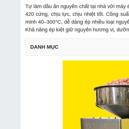
Tự làm dầu ăn nguyên chất tại nhà với máy é
420 cứng, chịu lực, chịu nhiệt tốt. Công s
minh 40–300°C, dễ dàng ép nhiều loại nguyên
Khả năng ép kiệt giữ nguyên hương vị, dưỡn
DANH MỤC
2.1 Ép kiệt dầu, không lãng phí nguyên liệu
2.2 Motor khoẻ, ép nhanh, mạnh mẽ
2.3 Thiết kế inox cao cấp, bền đẹp và đảm bảo a
2.4 Tiện lợi và an toàn cho người dùng
Bước 1: Khởi động máy
Bước 2: Cài đặt nhiệt độ ép
Bước 3: Bắt đầu ép dầu