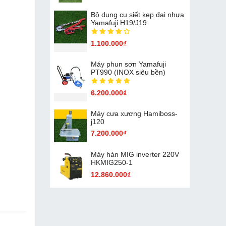
Bộ dụng cụ siết kẹp đai nhựa
Yamafuji H19/J19
1.100.000₫
Máy phun sơn Yamafuji
PT990 (INOX siêu bền)
6.200.000₫
Máy cưa xương Hamiboss-
j120
7.200.000₫
Máy hàn MIG inverter 220V
HKMIG250-1
12.860.000₫