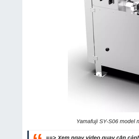
Yamafuji SY-S06 model 
==> Xem ngay video quay cận cảnh 