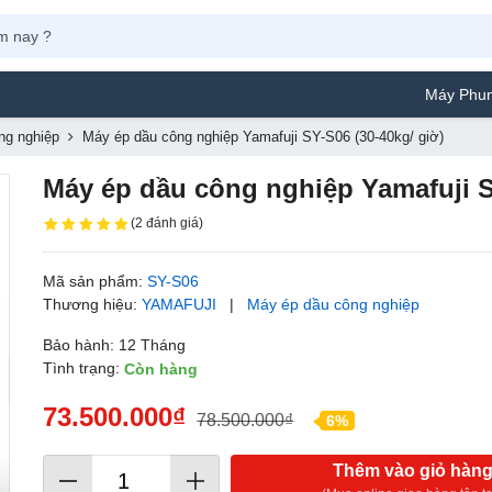
Máy Phun Sơn Yamaf
ng nghiệp
Máy ép dầu công nghiệp Yamafuji SY-S06 (30-40kg/ giờ)
Máy ép dầu công nghiệp Yamafuji S
(2 đánh giá)
Mã sản phẩm:
SY-S06
Thương hiệu:
YAMAFUJI
|
Máy ép dầu công nghiệp
Bảo hành: 12 Tháng
Tình trạng:
Còn hàng
73.500.000₫
78.500.000₫
6%
Thêm vào giỏ hàn