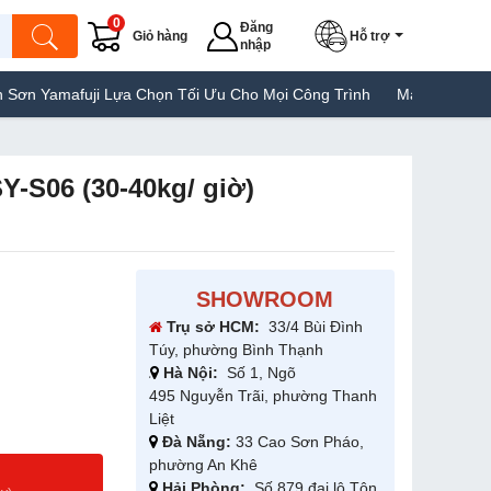
0
Đăng
Giỏ hàng
Hỗ trợ
nhập
uji Lựa Chọn Tối Ưu Cho Mọi Công Trình
Máy Hàn Túi Yamafuji L
Y-S06 (30-40kg/ giờ)
SHOWROOM
Trụ sở HCM:
33/4 Bùi Đình
Túy, phường Bình Thạnh
Hà Nội:
Số 1, Ngõ
495 Nguyễn Trãi, phường Thanh
Liệt
Đà Nẵng:
33 Cao Sơn Pháo,
phường An Khê
g
Hải Phòng:
Số 879 đại lộ Tôn