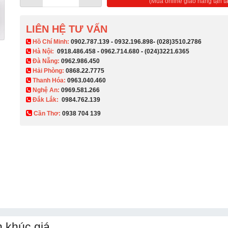
(Mua online giao hàng tận ta
LIÊN HỆ TƯ VẤN
​ Hồ Chí Minh:
0902.787.139
-
0932.196.898
-
(028)3510.2786
Hà Nội:
0918.486.458
-
0962.714.680
-
(024)3221.6365
Đà Nẵng:
0962.986.450
Hải Phòng:
0868.22.7775
Thanh Hóa:
0963.040.460
Nghệ An:
0969.581.266
Đắk Lắk:
0984.762.139
Cần Thơ:
0938 704 139​
 khúc giá