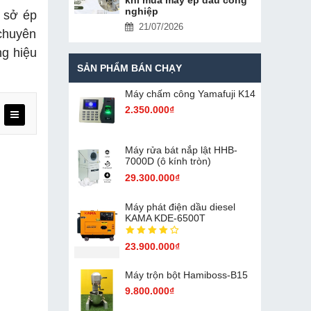
nghiệp
ơ sở ép
21/07/2026
 chuyên
ng hiệu
SẢN PHẨM BÁN CHẠY
Máy chấm cô​ng Yamafuji K14
2.350.000₫
Máy rửa bát nắp lật HHB-
7000D (ô kính tròn)
29.300.000₫
Máy phát điện dầu diesel
KAMA KDE-6500T
23.900.000₫
Máy trộn bột Hamiboss-B15
9.800.000₫