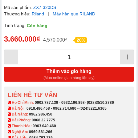
Mã sản phẩm:
ZX7-320DS
Thương hiệu:
Riland
|
Máy hàn que RILAND
Tình trạng:
Còn hàng
3.660.000₫
4.570.000₫
20%
Thêm vào giỏ hàng
(Mua online giao hàng tận tay)
LIÊN HỆ TƯ VẤN
​ Hồ Chí Minh:
0902.787.139
-
0932.196.898
-
(028)3510.2786
Hà Nội:
0918.486.458
-
0962.714.680
-
(024)3221.6365
Đà Nẵng:
0962.986.450
Hải Phòng:
0868.22.7775
Thanh Hóa:
0963.040.460
Nghệ An:
0969.581.266
Đắk Lắk:
0984.762.139