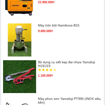
23.900.000₫
Máy trộn bột Hamiboss-B15
9.800.000₫
Bộ dụng cụ siết kẹp đai nhựa Yamafuji
H19/J19
1.100.000₫
Máy phun sơn Yamafuji PT990 (INOX siêu
bền)