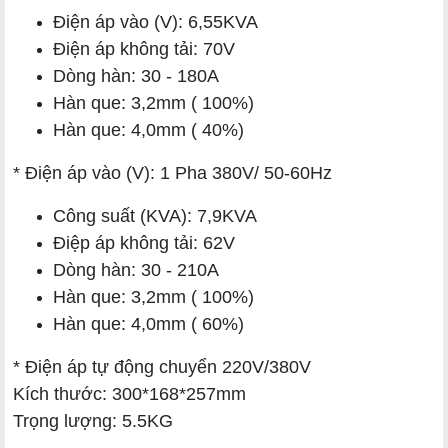
Điện áp vào (V): 6,55KVA
3. Máy hàn điện tử bị yếu nên xử lý thế nào?
Điện áp không tải: 70V
Kiểm tra nguồn điện cấp vào
Dòng hàn: 30 - 180A
Hàn que: 3,2mm ( 100%)
Kiểm tra cài đặt dòng hàn
Hàn que: 4,0mm ( 40%)
Xem xét chất lượng que hàn và vật liệu hàn
* Điện áp vào (V): 1 Pha 380V/ 50-60Hz
Kiểm tra cáp và kẹp mass
Công suất (KVA): 7,9KVA
4. 5 Lý do nên chọn mua máy hàn Riland ZX7 320DS
Điệp áp không tải: 62V
tại Hải Minh
Dòng hàn: 30 - 210A
Hàn que: 3,2mm ( 100%)
Hàn que: 4,0mm ( 60%)
* Điện áp tự động chuyển 220V/380V
Kích thước: 300*168*257mm
Trọng lượng: 5.5KG