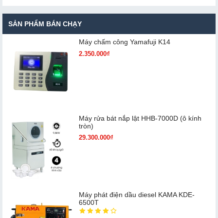
SẢN PHẨM BÁN CHẠY
Máy chấm cô​ng Yamafuji K14
2.350.000₫
Máy rửa bát nắp lật HHB-7000D (ô kính
tròn)
29.300.000₫
Máy phát điện dầu diesel KAMA KDE-
6500T