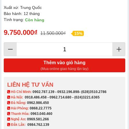
Xuất xứ: Trung Quốc
Bảo hành: 12 tháng
Tình trạng:
Còn hàng
9.750.000₫
11.500.000₫
15%
Thêm vào giỏ hàng
(Mua online giao hàng tận tay)
LIÊN HỆ TƯ VẤN
​ Hồ Chí Minh:
0902.787.139
-
0932.196.898
-
(028)3510.2786
Hà Nội:
0918.486.458
-
0962.714.680
-
(024)3221.6365
Đà Nẵng:
0962.986.450
Hải Phòng:
0868.22.7775
Thanh Hóa:
0963.040.460
Nghệ An:
0969.581.266
Đắk Lắk:
0984.762.139