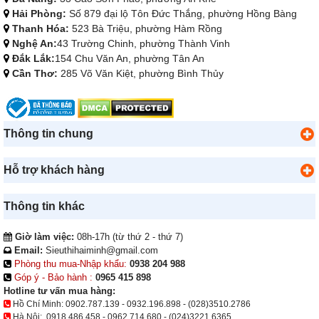
Hải Phòng:
Số 879 đại lộ Tôn Đức Thắng, phường Hồng Bàng
Thanh Hóa:
523 Bà Triệu, phường Hàm Rồng
Nghệ An:
43 Trường Chinh, phường Thành Vinh
Đắk Lắk:
154 Chu Văn An, phường Tân An
Cần Thơ:
285 Võ Văn Kiệt, phường Bình Thủy
Thông tin chung
Hỗ trợ khách hàng
Thông tin khác
Giờ làm việc:
08h-17h (từ thứ 2 - thứ 7)
Email:
Sieuthihaiminh@gmail.com
Phòng thu mua-Nhập khẩu:
0938 204 988
Góp ý - Bảo hành :
0965 415 898
Hotline tư vấn mua hàng:
Hồ Chí Minh:
0902.787.139
-
0932.196.898
-
(028)3510.2786
Hà Nội:
0918.486.458
-
0962.714.680
-
(024)3221.6365