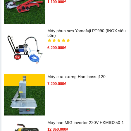
1.100.000₫
Máy phun sơn Yamafuji PT990 (INOX siêu
bền)
6.200.000₫
Máy cưa xương Hamiboss-j120
7.200.000₫
Máy hàn MIG inverter 220V HKMIG250-1
12.860.000₫