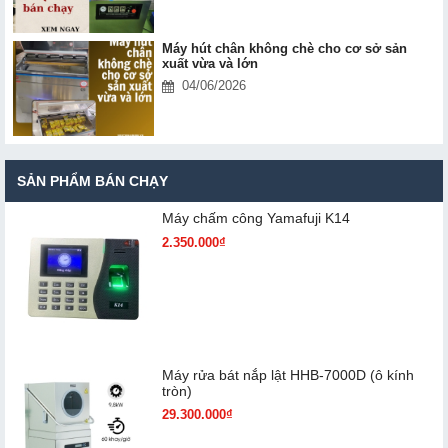
Máy hút chân không chè cho cơ sở sản
xuất vừa và lớn
04/06/2026
SẢN PHẨM BÁN CHẠY
Máy chấm cô​ng Yamafuji K14
2.350.000₫
Máy rửa bát nắp lật HHB-7000D (ô kính
tròn)
29.300.000₫