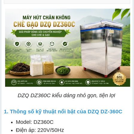
2.1 Đóng gói nhanh - gọn - kiệt khí
2.2 Đường hàn rộng 0.8cm tăng độ kín và chắc chắn
cho bao bì
2.3 Hoạt động liên tục nhưng vẫn đảm bảo độ ổn định
2.4 Kết cấu inox, phù hợp môi trường làm việc chuyên
nghiệp
DZQ DZ360C kiểu dáng nhỏ gọn, tiện lợi
1. Thông số kỹ thuật nổi bật của DZQ DZ-360C
Model: DZ360C
Điện áp: 220V/50Hz