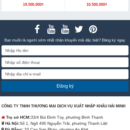
19.500.000₫
10.500.000₫
Bạn muốn là người sớm nhất nhận khuyến mãi đặc biệt? Đăng ký ngay.
Đăng ký
CÔNG TY TNHH THƯƠNG MẠI DỊCH VỤ XUẤT NHẬP KHẨU HẢI MINH
Trụ sở HCM:
33/4 Bùi Đình Túy, phường Bình Thạnh
Hà Nội:
Số 1, Ngõ 495 Nguyễn Trãi, phường Thanh Liệt
Đà Nẵng:
33 Cao Sơn Pháo, phường An Khê