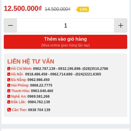
12.500.000₫
14.500.000₫
14%
Thêm vào giỏ hàng
(Mua online giao hàng tận tay)
LIÊN HỆ TƯ VẤN
​ Hồ Chí Minh:
0902.787.139
-
0932.196.898
-
(028)3510.2786
Hà Nội:
0918.486.458
-
0962.714.680
-
(024)3221.6365
Đà Nẵng:
0962.986.450
Hải Phòng:
0868.22.7775
Thanh Hóa:
0963.040.460
Nghệ An:
0969.581.266
Đắk Lắk:
0984.762.139
Cần Thơ:
0938 704 139​