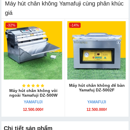
Máy hút chân không Yamafuji cùng phân khúc
giá
-32%
-14%
Máy hút chân không để bàn
Yamafuj DZ-5002F
Máy hút chân không vòi
ngoài Yamafuji DZ-500W
YAMAFUJI
YAMAFUJI
12.500.000₫
12.500.000₫
Chi tiết sản phẩm