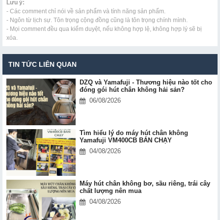
Lưu ý:
- Các comment chỉ nói về sản phẩm và tính năng sản phẩm.
- Ngôn từ lịch sự. Tôn trọng cộng đồng cũng là tôn trọng chính mình.
- Mọi comment đều qua kiểm duyệt, nếu không hợp lệ, không hợp lý sẽ bị
xóa.
TIN TỨC LIÊN QUAN
DZQ và Yamafuji - Thương hiệu nào tốt cho
đóng gói hút chân không hải sản?
06/08/2026
Tìm hiểu lý do máy hút chân không
Yamafuji VM400CB BÁN CHẠY
04/08/2026
Máy hút chân không bơ, sầu riêng, trái cây
chất lượng nên mua
04/08/2026