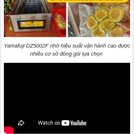
2.3. Động cơ khoẻ, tuổi thọ cao
2.4. Tốc độ hút nhanh, hàn siêu kín
2.5. Bảng điều khiển thông minh và tiện lợi
2.6. Linh kiện đầy đủ - Bảo hành lâu dài
Yamafuji DZ5002F nhờ hiệu suất vận hành cao được
nhiều cơ sở đóng gói lựa chọn