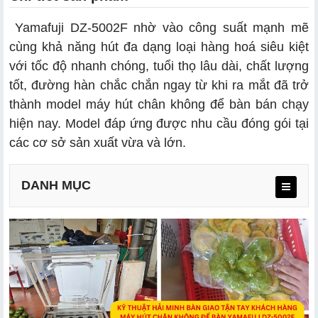
Yamafuji DZ-5002F nhờ vào công suất mạnh mẽ
cùng khả năng hút đa dạng loại hàng hoá siêu kiệt
với tốc độ nhanh chóng, tuổi thọ lâu dài, chất lượng
tốt, đường hàn chắc chắn ngay từ khi ra mắt đã trở
thành model máy hút chân không để bàn bán chạy
hiện nay. Model đáp ứng được nhu cầu đóng gói tại
các cơ sở sản xuất vừa và lớn.
DANH MỤC
2.1. Công nghệ hiện đại, độ bền cao
2.2. Thiết kế gọn gàng, chất liệu inox bền