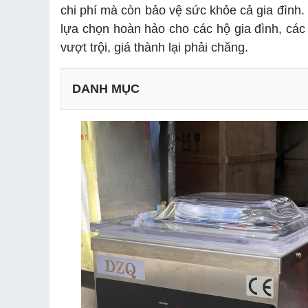
chi phí mà còn bảo vệ sức khỏe cả gia đình
lựa chọn hoàn hảo cho các hộ gia đình, các
vượt trội, giá thành lại phải chăng.
DANH MỤC
2.1. Hiệu suất mạnh mẽ, tốc độ hút nhanh
2.2. Đường hàn chắc chắn, siêu kín
2.3. Buồng hút rộng , chất liệu thép bền đẹp
2.4. Thiết kế nhỏ gọn, dễ dàng thao tác
2.5. Ứng dụng đa năng, phù hợp với nhiều nhu 