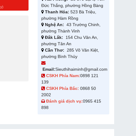
g
Đức Thắng, phường Hồng Bàng
y)
Thanh Hóa:
523 Bà Triệu,
phường Hàm Rồng
Nghệ An:
43 Trường Chinh,
phường Thành Vinh
Đắk Lắk:
154 Chu Văn An,
phường Tân An
Cần Thơ:
285 Võ Văn Kiệt,
phường Bình Thủy
Email:
Sieuthihaiminh@gmail.com
CSKH Phía Nam:
0898 121
139
CSKH Phía Bắc:
0868 50
2002
Đánh giá dịch vụ:
0965 415
898