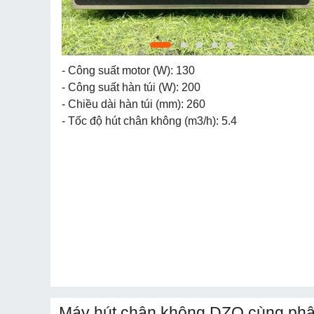
- Công suất motor (W): 130
- Công suất hàn túi (W): 200
- Chiều dài hàn túi (mm): 260
- Tốc độ hút chân không (m3/h): 5.4
Máy hút chân không DZQ cùng phâ