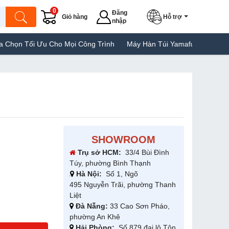
0
Đăng
Giỏ hàng
Hỗ trợ
nhập
Cho Mọi Công Trình
Máy Hàn Túi Yamafuji Lựa Chọn Tốt Của Ngườ
SHOWROOM
Trụ sở HCM:
33/4 Bùi Đình
Túy, phường Bình Thạnh
Hà Nội:
Số 1, Ngõ
495 Nguyễn Trãi, phường Thanh
Liệt
Đà Nẵng:
33 Cao Sơn Pháo,
phường An Khê
Hải Phòng:
Số 879 đại lộ Tôn