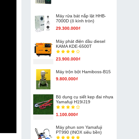
Máy rửa bát nắp lật HHB-
7000D (ô kính tròn)
29.300.000₫
Máy phát điện dầu diesel
KAMA KDE-6500T
23.900.000₫
Máy trộn bột Hamiboss-B15
9.800.000₫
Bộ dụng cụ siết kẹp đai nhựa
Yamafuji H19/J19
1.100.000₫
Máy phun sơn Yamafuji
PT990 (INOX siêu bền)