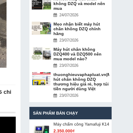
không DZQ và model nên
mua
24/07/2026
Mẹo nhận biết máy hút
chân không DZQ chính
hãng
23/07/2026
Máy hút chân không
DZQ400 và DZQ500 nên
mua model nào?
23/07/2026
thuonghieuvaphapluat.vn|Máy
hút chân không DZQ
thương hiệu giá rẻ, hợp túi
tiền người dùng Việt
 chi
23/07/2026
SẢN PHẨM BÁN CHẠY
Máy chấm cô​ng Yamafuji K14
2.350.000₫