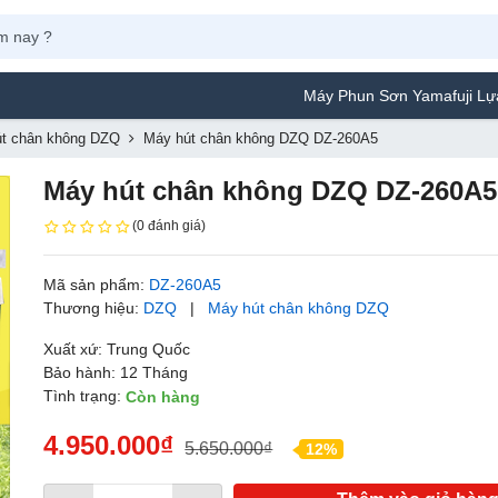
Máy Phun Sơn Yamafuji Lựa Chọn Tối Ưu 
t chân không DZQ
Máy hút chân không DZQ DZ-260A5
Máy hút chân không DZQ DZ-260A5
(0 đánh giá)
Mã sản phẩm:
DZ-260A5
Thương hiệu:
DZQ
|
Máy hút chân không DZQ
Xuất xứ: Trung Quốc
Bảo hành: 12 Tháng
Tình trạng:
Còn hàng
4.950.000₫
5.650.000₫
12%