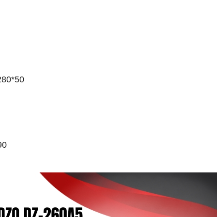
280*50
90