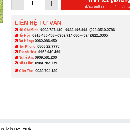
Thêm vào giỏ hàn
(Mua online giao hàng tận ta
LIÊN HỆ TƯ VẤN
​ Hồ Chí Minh:
0902.787.139
-
0932.196.898
-
(028)3510.2786
Hà Nội:
0918.486.458
-
0962.714.680
-
(024)3221.6365
Đà Nẵng:
0962.986.450
Hải Phòng:
0868.22.7775
Thanh Hóa:
0963.040.460
Nghệ An:
0969.581.266
Đắk Lắk:
0984.762.139
Cần Thơ:
0938 704 139​
n khúc giá