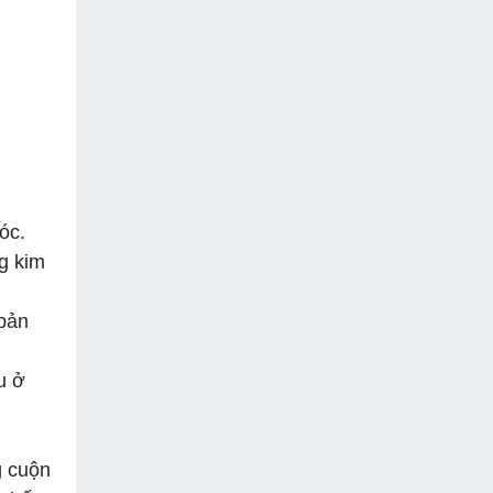
óc.
g kim
 bản
u ở
g cuộn