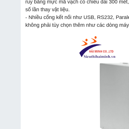
ruy băng mực mã vạch có chiều dài 300 mét, 
số lần thay vật liệu.
- Nhiều cổng kết nối như USB, RS232, Paral
không phải tùy chọn thêm như các dòng máy