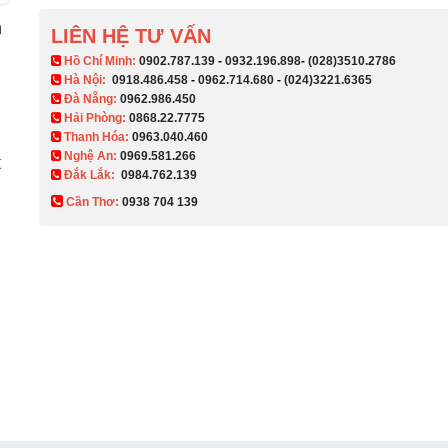
h
LIÊN HỆ TƯ VẤN
​ Hồ Chí Minh:
0902.787.139
-
0932.196.898
-
(028)3510.2786
Hà Nội:
0918.486.458
-
0962.714.680
-
(024)3221.6365
Đà Nẵng:
0962.986.450
Hải Phòng:
0868.22.7775
Thanh Hóa:
0963.040.460
Nghệ An:
0969.581.266
t
Đắk Lắk:
0984.762.139
Cần Thơ:
0938 704 139​