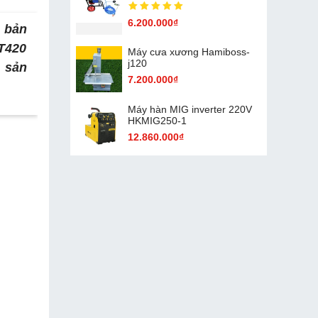
6.200.000₫
n bản
ZT420
Máy cưa xương Hamiboss-
j120
 sản
7.200.000₫
Máy hàn MIG inverter 220V
HKMIG250-1
12.860.000₫