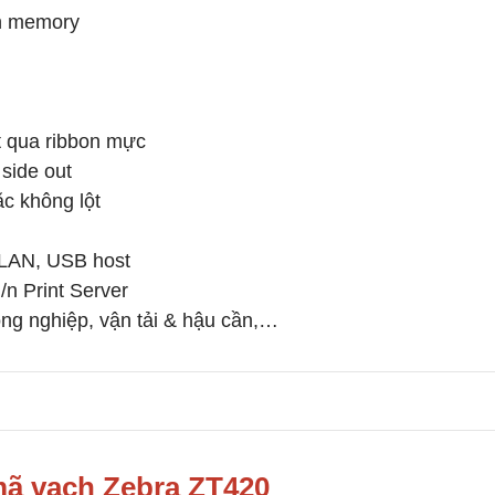
h memory
ệt qua ribbon mực
side out
ặc không lột
, LAN, USB host
/n Print Server
ng nghiệp, vận tải & hậu cần,…
mã vạch Zebra ZT420