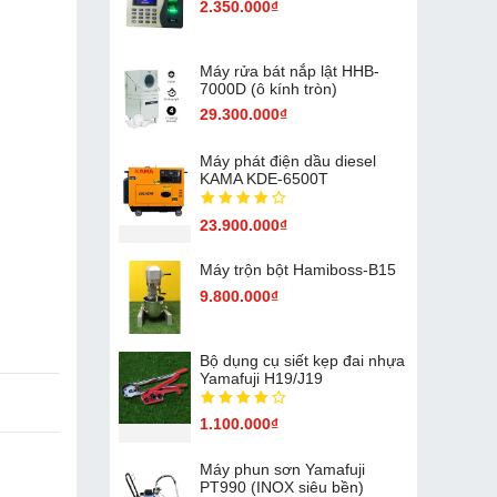
2.350.000₫
Máy rửa bát nắp lật HHB-
7000D (ô kính tròn)
29.300.000₫
Máy phát điện dầu diesel
KAMA KDE-6500T
23.900.000₫
Máy trộn bột Hamiboss-B15
9.800.000₫
Bộ dụng cụ siết kẹp đai nhựa
Yamafuji H19/J19
1.100.000₫
Máy phun sơn Yamafuji
PT990 (INOX siêu bền)