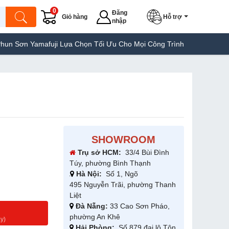
0
Đăng
Giỏ hàng
Hỗ trợ
nhập
afuji Lựa Chọn Tối Ưu Cho Mọi Công Trình
Máy Hàn Túi Yamafuj
SHOWROOM
Trụ sở HCM:
33/4 Bùi Đình
Túy, phường Bình Thạnh
Hà Nội:
Số 1, Ngõ
495 Nguyễn Trãi, phường Thanh
Liệt
Đà Nẵng:
33 Cao Sơn Pháo,
g
phường An Khê
y)
Hải Phòng:
Số 879 đại lộ Tôn