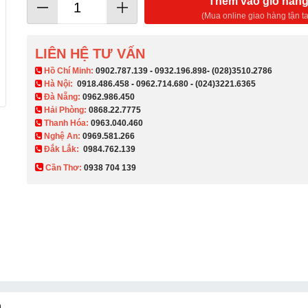
Thêm vào giỏ hàn
(Mua online giao hàng tận ta
LIÊN HỆ TƯ VẤN
​ Hồ Chí Minh:
0902.787.139
-
0932.196.898
-
(028)3510.2786
Hà Nội:
0918.486.458
-
0962.714.680
-
(024)3221.6365
Đà Nẵng:
0962.986.450
Hải Phòng:
0868.22.7775
Thanh Hóa:
0963.040.460
Nghệ An:
0969.581.266
Đắk Lắk:
0984.762.139
Cần Thơ:
0938 704 139​
á