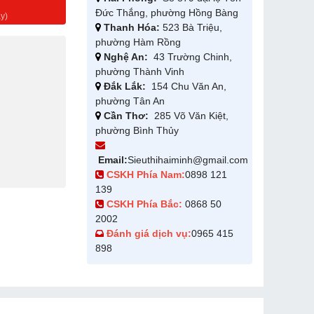
g
Đức Thắng, phường Hồng Bàng
y)
Thanh Hóa:
523 Bà Triệu,
phường Hàm Rồng
Nghệ An:
43 Trường Chinh,
phường Thành Vinh
Đắk Lắk:
154 Chu Văn An,
phường Tân An
Cần Thơ:
285 Võ Văn Kiệt,
phường Bình Thủy
Email:
Sieuthihaiminh@gmail.com
CSKH Phía Nam:
0898 121
139
CSKH Phía Bắc:
0868 50
2002
Đánh giá dịch vụ:
0965 415
898