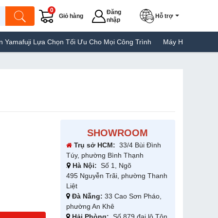
0
Đăng
Giỏ hàng
Hỗ trợ
nhập
ựa Chọn Tối Ưu Cho Mọi Công Trình
Máy Hàn Túi Yamafuji Lựa C
SHOWROOM
Trụ sở HCM:
33/4 Bùi Đình
Túy, phường Bình Thạnh
Hà Nội:
Số 1, Ngõ
495 Nguyễn Trãi, phường Thanh
Liệt
Đà Nẵng:
33 Cao Sơn Pháo,
phường An Khê
Hải Phòng:
Số 879 đại lộ Tôn