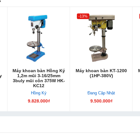
-13%
Máy khoan bàn Hồng Ký
Máy khoan bàn KT-1200
y
1,2m mũi 3-16/25mm
(1HP-380V)
3buly mũi côn 375W HK-
KC12
Hồng Ký
Đang Cập Nhật
9.828.000₫
9.500.000₫