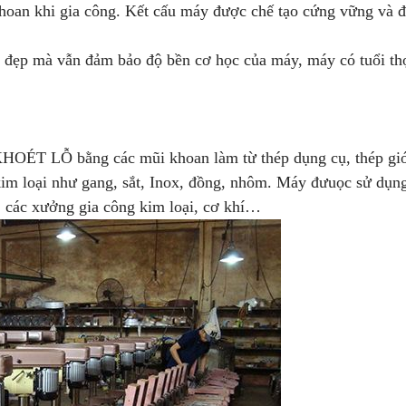
hoan khi gia công. Kết cấu máy được chế tạo cứng vững và 
u đẹp mà vẫn đảm bảo độ bền cơ học của máy, máy có tuổi th
T LỖ bằng các mũi khoan làm từ thép dụng cụ, thép gió
kim loại như gang, sắt, Inox, đồng, nhôm. Máy đưuọc sử dụn
, các xưởng gia công kim loại, cơ khí…