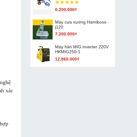
6.200.000₫
Máy cưa xương Hamiboss-
j120
7.200.000₫
Máy hàn MIG inverter 220V
HKMIG250-1
12.860.000₫
 nghệ
nh xác
 hợp