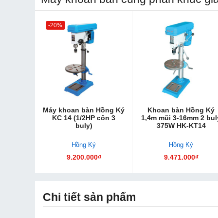
-20%
Máy khoan bàn Hồng Ký
Khoan bàn Hồng Ký
KC 14 (1/2HP côn 3
1,4m mũi 3-16mm 2 bul
buly)
375W HK-KT14
Hồng Ký
Hồng Ký
9.200.000₫
9.471.000₫
Chi tiết sản phẩm