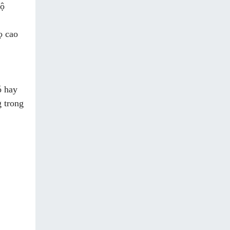
độ
ọ cao
 hay
g trong