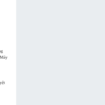
ng
. Máy
yệt