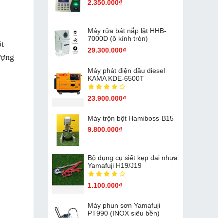
2.350.000₫
Máy rửa bát nắp lật HHB-
7000D (ô kính tròn)
ột
29.300.000₫
ượng
Máy phát điện dầu diesel
KAMA KDE-6500T
23.900.000₫
Máy trộn bột Hamiboss-B15
9.800.000₫
Bộ dụng cụ siết kẹp đai nhựa
Yamafuji H19/J19
1.100.000₫
Máy phun sơn Yamafuji
PT990 (INOX siêu bền)