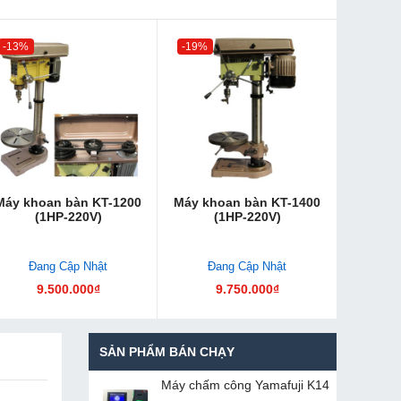
-13%
-19%
Máy khoan bàn KT-1200
Máy khoan bàn KT-1400
(1HP-220V)
(1HP-220V)
Đang Cập Nhật
Đang Cập Nhật
9.500.000₫
9.750.000₫
SẢN PHẨM BÁN CHẠY
Máy chấm cô​ng Yamafuji K14