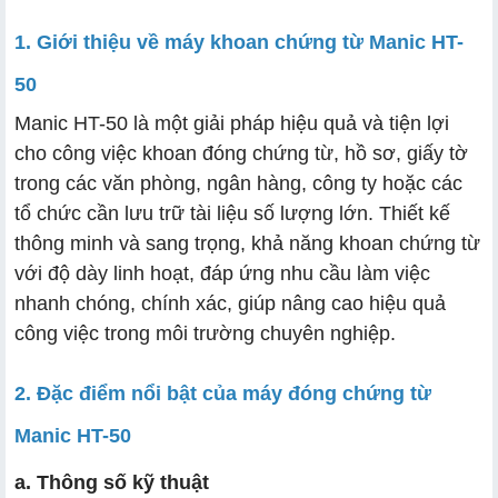
1. Giới thiệu về máy khoan chứng từ Manic HT-
50
a. Thông số kỹ thuật
Manic HT-50 là một giải pháp hiệu quả và tiện lợi
b. Thiết kế hiện đại, dễ sử dụng
cho công việc khoan đóng chứng từ, hồ sơ, giấy tờ
c. Khoan chứng từ đa dạng độ dày
trong các văn phòng, ngân hàng, công ty hoặc các
tổ chức cần lưu trữ tài liệu số lượng lớn. Thiết kế
d. Ống nhựa đường kính lớn
thông minh và sang trọng, khả năng khoan chứng từ
e. Độ ồn thấp, vận hành êm ái
với độ dày linh hoạt, đáp ứng nhu cầu làm việc
nhanh chóng, chính xác, giúp nâng cao hiệu quả
công việc trong môi trường chuyên nghiệp.
2. Đặc điểm nổi bật của máy đóng chứng từ
Manic HT-50
a. Thông số kỹ thuật