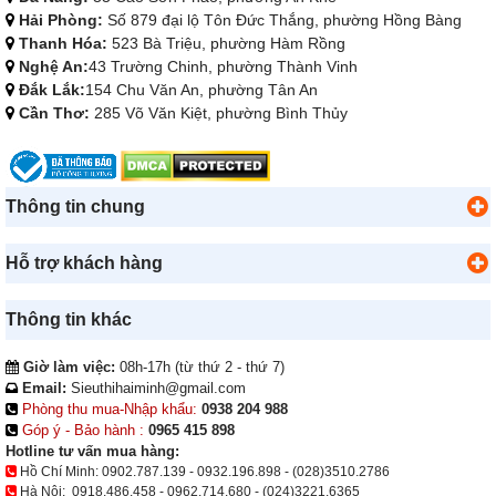
Hải Phòng:
Số 879 đại lộ Tôn Đức Thắng, phường Hồng Bàng
Thanh Hóa:
523 Bà Triệu, phường Hàm Rồng
Nghệ An:
43 Trường Chinh, phường Thành Vinh
Đắk Lắk:
154 Chu Văn An, phường Tân An
Cần Thơ:
285 Võ Văn Kiệt, phường Bình Thủy
Thông tin chung
Hỗ trợ khách hàng
Thông tin khác
Giờ làm việc:
08h-17h (từ thứ 2 - thứ 7)
Email:
Sieuthihaiminh@gmail.com
Phòng thu mua-Nhập khẩu:
0938 204 988
Góp ý - Bảo hành :
0965 415 898
Hotline tư vấn mua hàng:
Hồ Chí Minh:
0902.787.139
-
0932.196.898
-
(028)3510.2786
Hà Nội:
0918.486.458
-
0962.714.680
-
(024)3221.6365