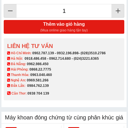
Thêm vào giỏ hàng
(Mua online giao hàng tận tay)
LIÊN HỆ TƯ VẤN
​ Hồ Chí Minh:
0902.787.139
-
0932.196.898
-
(028)3510.2786
Hà Nội:
0918.486.458
-
0962.714.680
-
(024)3221.6365
Đà Nẵng:
0962.986.450
Hải Phòng:
0868.22.7775
Thanh Hóa:
0963.040.460
Nghệ An:
0969.581.266
Đắk Lắk:
0984.762.139
Cần Thơ:
0938 704 139​
Máy khoan đóng chứng từ cùng phân khúc giá