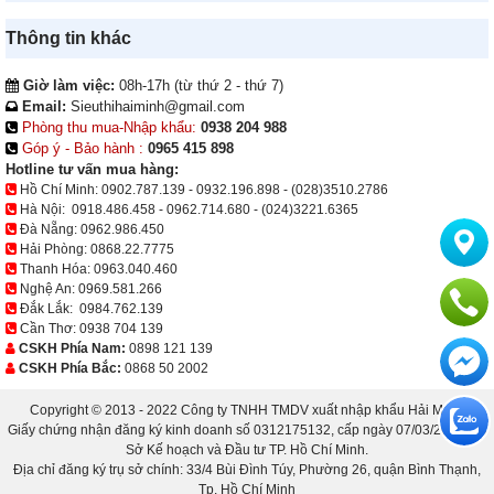
Thông tin khác
Giờ làm việc:
08h-17h (từ thứ 2 - thứ 7)
Email:
Sieuthihaiminh@gmail.com
Phòng thu mua-Nhập khẩu:
0938 204 988
Góp ý - Bảo hành :
0965 415 898
Hotline tư vấn mua hàng:
Hồ Chí Minh:
0902.787.139
-
0932.196.898
-
(028)3510.2786
Hà Nội:
0918.486.458
-
0962.714.680
-
(024)3221.6365
Đà Nẵng:
0962.986.450
Hải Phòng:
0868.22.7775
Thanh Hóa:
0963.040.460
Nghệ An:
0969.581.266
Đắk Lắk:
0984.762.139
Cần Thơ:
0938 704 139
CSKH Phía Nam:
0898 121 139
CSKH Phía Bắc:
0868 50 2002
Copyright © 2013 - 2022 Công ty TNHH TMDV xuất nhập khẩu Hải Minh.
Giấy chứng nhận đăng ký kinh doanh số 0312175132, cấp ngày 07/03/2013 bởi
Sở Kế hoạch và Đầu tư TP. Hồ Chí Minh.
Địa chỉ đăng ký trụ sở chính: 33/4 Bùi Đình Túy, Phường 26, quận Bình Thạnh,
Tp. Hồ Chí Minh