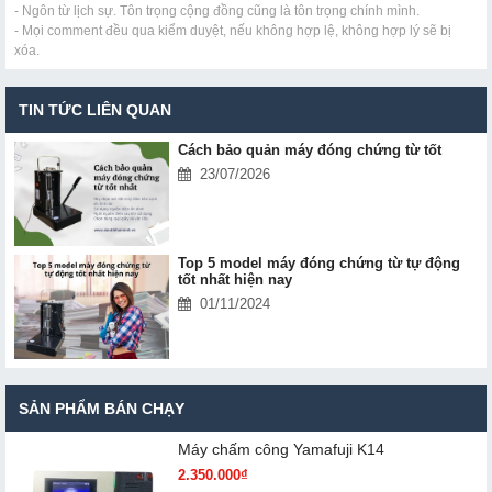
- Ngôn từ lịch sự. Tôn trọng cộng đồng cũng là tôn trọng chính mình.
- Mọi comment đều qua kiểm duyệt, nếu không hợp lệ, không hợp lý sẽ bị
xóa.
TIN TỨC LIÊN QUAN
Cách bảo quản máy đóng chứng từ tốt
23/07/2026
Top 5 model máy đóng chứng từ tự động
tốt nhất hiện nay
01/11/2024
SẢN PHẨM BÁN CHẠY
Máy chấm cô​ng Yamafuji K14
2.350.000₫