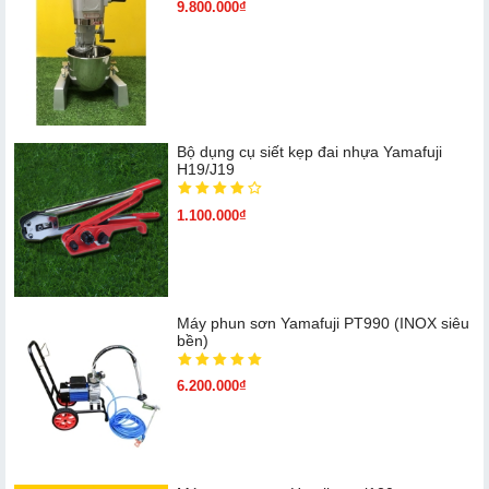
9.800.000₫
Bộ dụng cụ siết kẹp đai nhựa Yamafuji
H19/J19
1.100.000₫
Máy phun sơn Yamafuji PT990 (INOX siêu
bền)
6.200.000₫