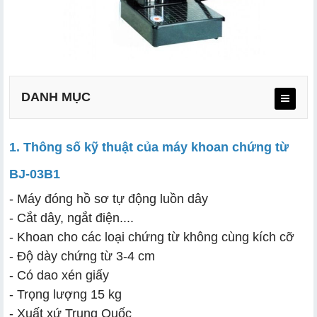
DANH MỤC
1. Thông số kỹ thuật của máy khoan chứng từ
BJ-03B1
a. Thiết kế sử dụng đơn giản và tiện lợi
- Máy đóng hồ sơ tự động luồn dây
- Cắt dây, ngắt điện....
b. Khoan được chứng từ nhiều kích cỡ khác nhau
- Khoan cho các loại chứng từ không cùng kích cỡ
c. Tiết kiệm chi phí quản lý
- Độ dày chứng từ 3-4 cm
- Có dao xén giấy
- Trọng lượng 15 kg
- Xuất xứ Trung Quốc