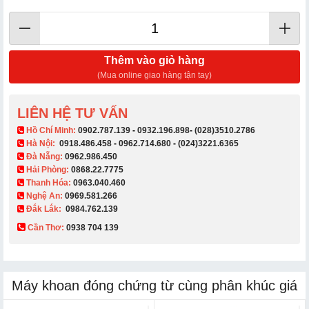
Thêm vào giỏ hàng
(Mua online giao hàng tận tay)
LIÊN HỆ TƯ VẤN
​ Hồ Chí Minh:
0902.787.139
-
0932.196.898
-
(028)3510.2786
Hà Nội:
0918.486.458
-
0962.714.680
-
(024)3221.6365
Đà Nẵng:
0962.986.450
Hải Phòng:
0868.22.7775
Thanh Hóa:
0963.040.460
Nghệ An:
0969.581.266
Đắk Lắk:
0984.762.139
Cần Thơ:
0938 704 139​
Máy khoan đóng chứng từ cùng phân khúc giá