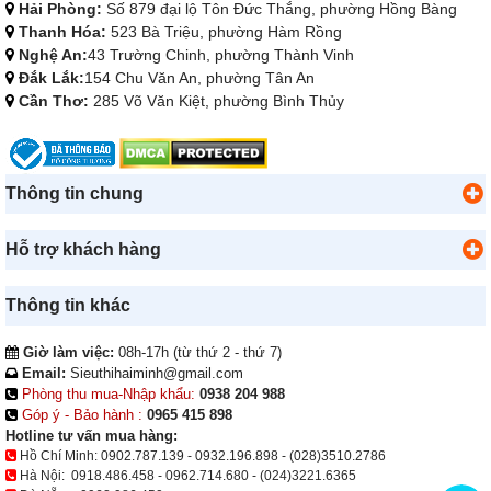
Hải Phòng:
Số 879 đại lộ Tôn Đức Thắng, phường Hồng Bàng
Thanh Hóa:
523 Bà Triệu, phường Hàm Rồng
Nghệ An:
43 Trường Chinh, phường Thành Vinh
Đắk Lắk:
154 Chu Văn An, phường Tân An
Cần Thơ:
285 Võ Văn Kiệt, phường Bình Thủy
Thông tin chung
Hỗ trợ khách hàng
Thông tin khác
Giờ làm việc:
08h-17h (từ thứ 2 - thứ 7)
Email:
Sieuthihaiminh@gmail.com
Phòng thu mua-Nhập khẩu:
0938 204 988
Góp ý - Bảo hành :
0965 415 898
Hotline tư vấn mua hàng:
Hồ Chí Minh:
0902.787.139
-
0932.196.898
-
(028)3510.2786
Hà Nội:
0918.486.458
-
0962.714.680
-
(024)3221.6365