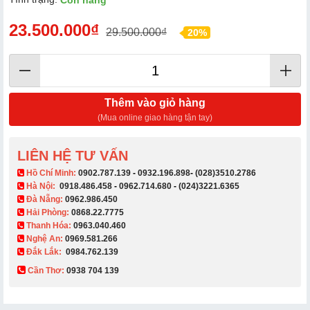
Còn hàng
23.500.000₫
29.500.000₫
20%
Thêm vào giỏ hàng
(Mua online giao hàng tận tay)
LIÊN HỆ TƯ VẤN
​ Hồ Chí Minh:
0902.787.139
-
0932.196.898
-
(028)3510.2786
Hà Nội:
0918.486.458
-
0962.714.680
-
(024)3221.6365
Đà Nẵng:
0962.986.450
Hải Phòng:
0868.22.7775
Thanh Hóa:
0963.040.460
Nghệ An:
0969.581.266
Đắk Lắk:
0984.762.139
Cần Thơ:
0938 704 139​