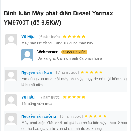
Bình luận Máy phát điện Diesel Yarmax
YM9700T (đề 6,5KW)
Vũ Hậu
[ 6 năm trước ]
Máy này rất tốt tôi Đang sử dụng máy này
Webmaster
QUẢN TRỊ VIÊN
Dạ vâng ạ. Cảm ơn anh đã phản hồi ạ
Nguyen văn Nam
[ 7 năm trước ]
Em cũng vua mua một máy như vậy.chạy dc có một hôm sog
là ko nổ nữa
Vũ Hậu
[ 7 năm trước ]
Tôi cũng vừa mua
Nguyễn văn cường
[ 8 năm trước ]
Máy phát điện YM9700T có giá bao nhiêu tiền vậy shop. Shop
có thể báo giá và tư vấn cho mình được không