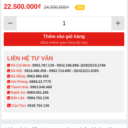
22.500.000₫
24.500.000₫
8%
Thêm vào giỏ hàng
(Mua online giao hàng tận tay)
LIÊN HỆ TƯ VẤN
​ Hồ Chí Minh:
0902.787.139
-
0932.196.898
-
(028)3510.2786
Hà Nội:
0918.486.458
-
0962.714.680
-
(024)3221.6365
Đà Nẵng:
0962.986.450
Hải Phòng:
0868.22.7775
Thanh Hóa:
0963.040.460
Nghệ An:
0969.581.266
Đắk Lắk:
0984.762.139
Cần Thơ:
0938 704 139​