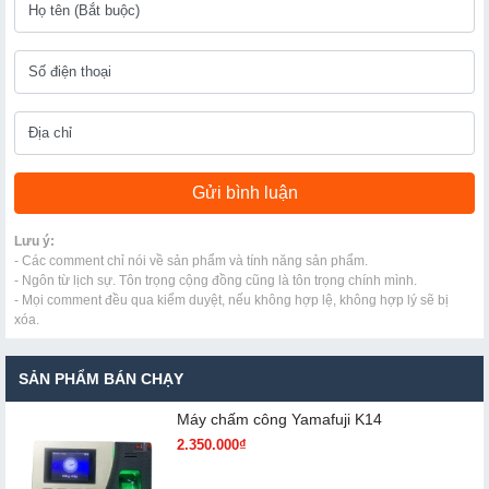
Lưu ý:
- Các comment chỉ nói về sản phẩm và tính năng sản phẩm.
- Ngôn từ lịch sự. Tôn trọng cộng đồng cũng là tôn trọng chính mình.
- Mọi comment đều qua kiểm duyệt, nếu không hợp lệ, không hợp lý sẽ bị
xóa.
SẢN PHẨM BÁN CHẠY
Máy chấm cô​ng Yamafuji K14
2.350.000₫