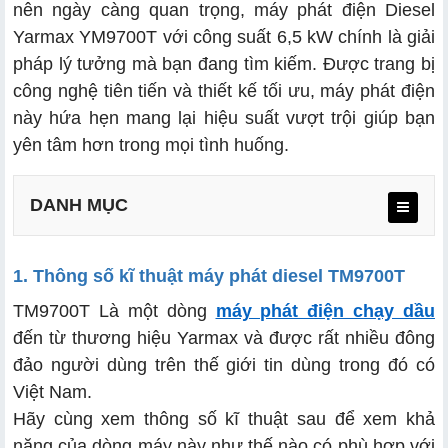
nên ngày càng quan trọng, máy phát điện Diesel
Yarmax YM9700T với công suất 6,5 kW chính là giải
pháp lý tưởng mà bạn đang tìm kiếm. Được trang bị
công nghệ tiên tiến và thiết kế tối ưu, máy phát điện
này hứa hẹn mang lại hiệu suất vượt trội giúp bạn
yên tâm hơn trong mọi tình huống.
DANH MỤC
1. Thông số kĩ thuật máy phát diesel TM9700T
TM9700T Là một dòng
máy phát điện chạy dầu
a. Xuất xứ sản xuất
đến từ thương hiệu Yarmax và được rất nhiều đông
b. Thiết kế của máy phát điện YM9700T
đảo người dùng trên thế giới tin dùng trong đó có
Việt Nam.
c. Tính năng & khả năng làm việc
Hãy cùng xem thông số kĩ thuật sau để xem khả
năng của dòng máy này như thế nào có phù hợp với