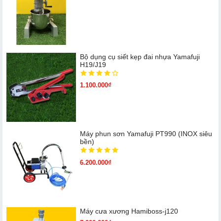
Bộ dụng cụ siết kẹp đai nhựa Yamafuji
H19/J19
1.100.000₫
Máy phun sơn Yamafuji PT990 (INOX siêu
bền)
6.200.000₫
Máy cưa xương Hamiboss-j120