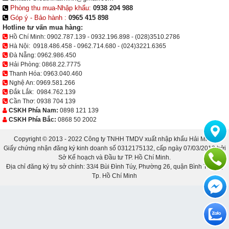
Phòng thu mua-Nhập khẩu:
0938 204 988
Góp ý - Bảo hành :
0965 415 898
Hotline tư vấn mua hàng:
Hồ Chí Minh:
0902.787.139
-
0932.196.898
-
(028)3510.2786
Hà Nội:
0918.486.458
-
0962.714.680
-
(024)3221.6365
Đà Nẵng:
0962.986.450
Hải Phòng:
0868.22.7775
Thanh Hóa:
0963.040.460
Nghệ An:
0969.581.266
Đắk Lắk:
0984.762.139
Cần Thơ:
0938 704 139
CSKH Phía Nam:
0898 121 139
CSKH Phía Bắc:
0868 50 2002
Copyright © 2013 - 2022 Công ty TNHH TMDV xuất nhập khẩu Hải Minh.
Giấy chứng nhận đăng ký kinh doanh số 0312175132, cấp ngày 07/03/2013 bởi
Sở Kế hoạch và Đầu tư TP. Hồ Chí Minh.
Địa chỉ đăng ký trụ sở chính: 33/4 Bùi Đình Túy, Phường 26, quận Bình Thạnh,
Tp. Hồ Chí Minh