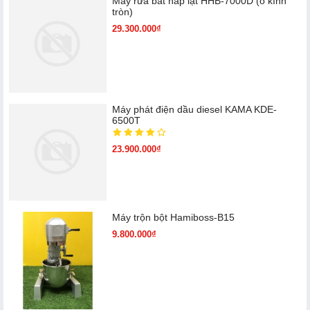
Máy rửa bát nắp lật HHB-7000D (ô kính
tròn)
29.300.000₫
Máy phát điện dầu diesel KAMA KDE-
6500T
23.900.000₫
Máy trộn bột Hamiboss-B15
9.800.000₫