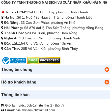
CÔNG TY TNHH THƯƠNG MẠI DỊCH VỤ XUẤT NHẬP KHẨU HẢI MINH
Trụ sở HCM:
33/4 Bùi Đình Túy, phường Bình Thạnh
Hà Nội:
Số 1, Ngõ 495 Nguyễn Trãi, phường Thanh Liệt
Đà Nẵng:
33 Cao Sơn Pháo, phường An Khê
Hải Phòng:
Số 879 đại lộ Tôn Đức Thắng, phường Hồng Bàng
Thanh Hóa:
523 Bà Triệu, phường Hàm Rồng
Nghệ An:
43 Trường Chinh, phường Thành Vinh
Đắk Lắk:
154 Chu Văn An, phường Tân An
Cần Thơ:
285 Võ Văn Kiệt, phường Bình Thủy
Thông tin chung
Hỗ trợ khách hàng
Thông tin khác
Giờ làm việc:
08h-17h (từ thứ 2 - thứ 7)
Email:
Sieuthihaiminh@gmail.com