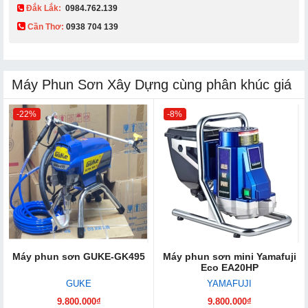
Đắk Lắk:
0984.762.139
Cần Thơ:
0938 704 139​
Máy Phun Sơn Xây Dựng cùng phân khúc giá
-22%
-8%
Máy phun sơn GUKE-GK495
Máy phun sơn mini Yamafuji
Eco EA20HP
GUKE
YAMAFUJI
9.800.000₫
9.800.000₫