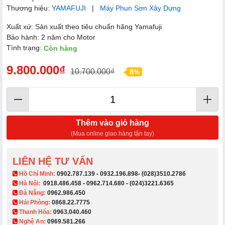
Thương hiệu:
YAMAFUJI
|
Máy Phun Sơn Xây Dựng
Xuất xứ: Sản xuất theo tiêu chuẩn hãng Yamafuji
Bảo hành: 2 năm cho Motor
Tình trạng:
Còn hàng
9.800.000₫
10.700.000₫
8%
Thêm vào giỏ hàng
(Mua online giao hàng tận tay)
LIÊN HỆ TƯ VẤN
​ Hồ Chí Minh:
0902.787.139
-
0932.196.898
-
(028)3510.2786
Hà Nội:
0918.486.458
-
0962.714.680
-
(024)3221.6365
Đà Nẵng:
0962.986.450
Hải Phòng:
0868.22.7775
Thanh Hóa:
0963.040.460
Nghệ An:
0969.581.266