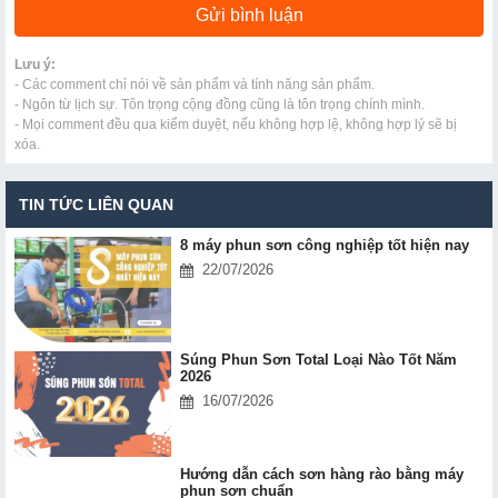
Lưu ý:
- Các comment chỉ nói về sản phẩm và tính năng sản phẩm.
- Ngôn từ lịch sự. Tôn trọng cộng đồng cũng là tôn trọng chính mình.
- Mọi comment đều qua kiểm duyệt, nếu không hợp lệ, không hợp lý sẽ bị
xóa.
TIN TỨC LIÊN QUAN
8 máy phun sơn công nghiệp tốt hiện nay
22/07/2026
Súng Phun Sơn Total Loại Nào Tốt Năm
2026
16/07/2026
Hướng dẫn cách sơn hàng rào bằng máy
phun sơn chuẩn