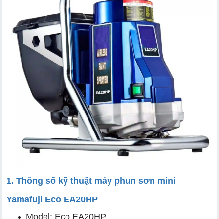
2.1 Tích hợp phễu chứa trực tiếp 6L
2.2 Thiết kế gọn nhẹ
2.3 Động cơ DC nam châm vĩnh cửu
2.4 Bền bỉ, ít hỏng hóc
2.5 Dễ sử dụng, phù hợp cả người mới
1. Thông số kỹ thuật máy phun sơn mini
Yamafuji Eco EA20HP
Model: Eco EA20HP