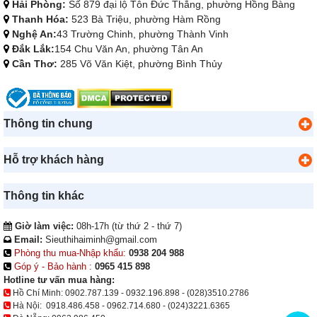
Hải Phòng:
Số 879 đại lộ Tôn Đức Thắng, phường Hồng Bàng
Thanh Hóa:
523 Bà Triệu, phường Hàm Rồng
Nghệ An:
43 Trường Chinh, phường Thành Vinh
Đắk Lắk:
154 Chu Văn An, phường Tân An
Cần Thơ:
285 Võ Văn Kiệt, phường Bình Thủy
Thông tin chung
Hỗ trợ khách hàng
Thông tin khác
Giờ làm việc:
08h-17h (từ thứ 2 - thứ 7)
Email:
Sieuthihaiminh@gmail.com
Phòng thu mua-Nhập khẩu:
0938 204 988
Góp ý - Bảo hành :
0965 415 898
Hotline tư vấn mua hàng:
Hồ Chí Minh:
0902.787.139
-
0932.196.898
-
(028)3510.2786
Hà Nội:
0918.486.458
-
0962.714.680
-
(024)3221.6365