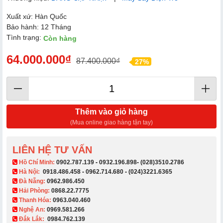
Xuất xứ: Hàn Quốc
Bảo hành: 12 Tháng
Tình trạng:
Còn hàng
64.000.000₫
87.400.000₫
27%
Thêm vào giỏ hàng
(Mua online giao hàng tận tay)
LIÊN HỆ TƯ VẤN
​ Hồ Chí Minh:
0902.787.139
-
0932.196.898
-
(028)3510.2786
Hà Nội:
0918.486.458
-
0962.714.680
-
(024)3221.6365
Đà Nẵng:
0962.986.450
Hải Phòng:
0868.22.7775
Thanh Hóa:
0963.040.460
Nghệ An:
0969.581.266
Đắk Lắk:
0984.762.139