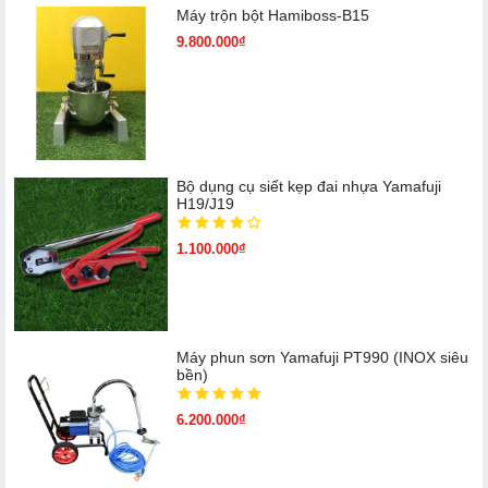
Máy trộn bột Hamiboss-B15
9.800.000₫
Bộ dụng cụ siết kẹp đai nhựa Yamafuji
H19/J19
1.100.000₫
Máy phun sơn Yamafuji PT990 (INOX siêu
bền)
6.200.000₫