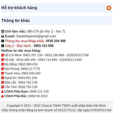
Hỗ trợ khách hàng
Thông tin khác
Giờ làm việc:
08h-17h (từ thứ 2 - thứ 7)
Email:
Sieuthihaiminh@gmail.com
Phòng thu mua-Nhập khẩu:
0938 204 988
Góp ý - Bảo hành :
0965 415 898
Hotline tư vấn mua hàng:
Hồ Chí Minh:
0902.787.139
-
0932.196.898
-
(028)3510.2786
Hà Nội:
0918.486.458
-
0962.714.680
-
(024)3221.6365
Đà Nẵng:
0962.986.450
Hải Phòng:
0868.22.7775
Thanh Hóa:
0963.040.460
Nghệ An:
0969.581.266
Đắk Lắk:
0984.762.139
Cần Thơ:
0938 704 139
CSKH Phía Nam:
0898 121 139
CSKH Phía Bắc:
0868 50 2002
Copyright © 2013 - 2022 Công ty TNHH TMDV xuất nhập khẩu Hải Minh.
Giấy chứng nhận đăng ký kinh doanh số 0312175132, cấp ngày 07/03/2013 bởi