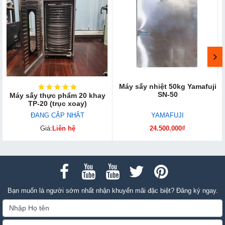
Máy sấy nhiệt 50kg Yamafuji
SN-50
Máy sấy thực phẩm 20 khay
TP-20 (trục xoay)
ĐANG CẬP NHẬT
YAMAFUJI
Giá:
Liên hệ
24.500.000₫
Bạn muốn là người sớm nhất nhận khuyến mãi đặc biệt? Đăng ký ngay.