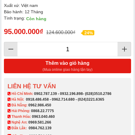
Xuất xứ: Việt nam
Bảo hành: 12 Tháng
Tình trạng:
Còn hàng
95.000.000₫
124.600.000₫
24%
Thêm vào giỏ hàng
(Mua online giao hàng tận tay)
LIÊN HỆ TƯ VẤN
​ Hồ Chí Minh:
0902.787.139
-
0932.196.898
-
(028)3510.2786
Hà Nội:
0918.486.458
-
0962.714.680
-
(024)3221.6365
Đà Nẵng:
0962.986.450
Hải Phòng:
0868.22.7775
Thanh Hóa:
0963.040.460
Nghệ An:
0969.581.266
Đắk Lắk:
0984.762.139