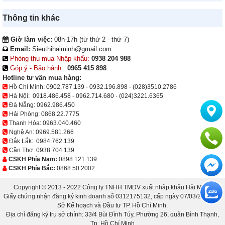
Thông tin khác
Giờ làm việc:
08h-17h (từ thứ 2 - thứ 7)
Email:
Sieuthihaiminh@gmail.com
Phòng thu mua-Nhập khẩu:
0938 204 988
Góp ý - Bảo hành :
0965 415 898
Hotline tư vấn mua hàng:
Hồ Chí Minh:
0902.787.139
-
0932.196.898
-
(028)3510.2786
Hà Nội:
0918.486.458
-
0962.714.680
-
(024)3221.6365
Đà Nẵng:
0962.986.450
Hải Phòng:
0868.22.7775
Thanh Hóa:
0963.040.460
Nghệ An:
0969.581.266
Đắk Lắk:
0984.762.139
Cần Thơ:
0938 704 139
CSKH Phía Nam:
0898 121 139
CSKH Phía Bắc:
0868 50 2002
Copyright © 2013 - 2022 Công ty TNHH TMDV xuất nhập khẩu Hải Minh.
Giấy chứng nhận đăng ký kinh doanh số 0312175132, cấp ngày 07/03/2013 bởi
Sở Kế hoạch và Đầu tư TP. Hồ Chí Minh.
Địa chỉ đăng ký trụ sở chính: 33/4 Bùi Đình Túy, Phường 26, quận Bình Thạnh,
Tp. Hồ Chí Minh