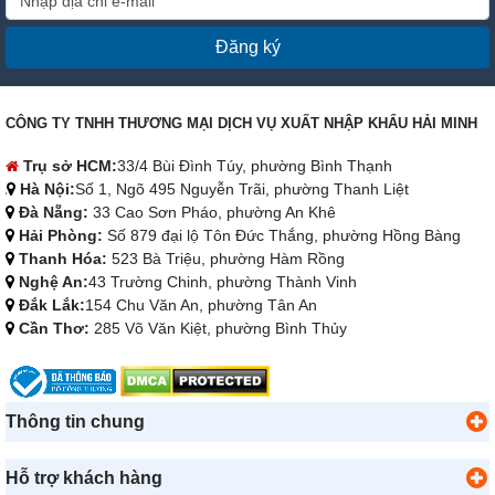
Đăng ký
CÔNG TY TNHH THƯƠNG MẠI DỊCH VỤ XUẤT NHẬP KHẨU HẢI MINH
Trụ sở HCM:
33/4 Bùi Đình Túy, phường Bình Thạnh
Hà Nội:
Số 1, Ngõ 495 Nguyễn Trãi, phường Thanh Liệt
Đà Nẵng:
33 Cao Sơn Pháo, phường An Khê
Hải Phòng:
Số 879 đại lộ Tôn Đức Thắng, phường Hồng Bàng
Thanh Hóa:
523 Bà Triệu, phường Hàm Rồng
Nghệ An:
43 Trường Chinh, phường Thành Vinh
Đắk Lắk:
154 Chu Văn An, phường Tân An
Cần Thơ:
285 Võ Văn Kiệt, phường Bình Thủy
Thông tin chung
Hỗ trợ khách hàng