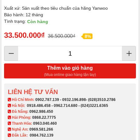
Xuất xứ: Sản xuất theo tiêu chuẩn của hãng Yanwoo
Bảo hành: 12 tháng
Tình trạng:
Còn hàng
33.500.000₫
36.500.000₫
8%
Thêm vào giỏ hàng
(Mua online giao hàng tận tay)
LIÊN HỆ TƯ VẤN
​ Hồ Chí Minh:
0902.787.139
-
0932.196.898
-
(028)3510.2786
Hà Nội:
0918.486.458
-
0962.714.680
-
(024)3221.6365
Đà Nẵng:
0962.986.450
Hải Phòng:
0868.22.7775
Thanh Hóa:
0963.040.460
Nghệ An:
0969.581.266
Đắk Lắk:
0984.762.139