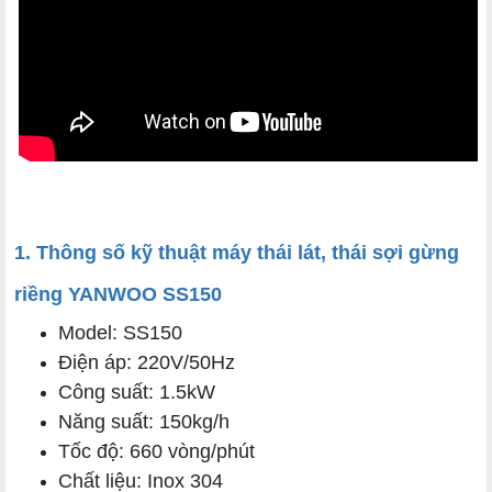
3.1 Thái lát, thái sợi đa năng
3.2 Thành phẩm cắt đồng đều, đẹp mắt
3.3 Năng suất cao, tiết kiệm nhân công
3.4 Dễ vệ sinh và bảo trì
1. Thông số kỹ thuật máy thái lát, thái sợi gừng
riềng YANWOO SS150
Model: SS150
Điện áp: 220V/50Hz
Công suất: 1.5kW
Năng suất: 150kg/h
Tốc độ: 660 vòng/phút
Chất liệu: Inox 304