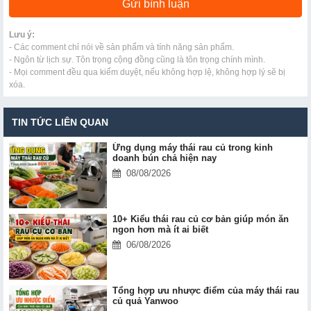
Lưu ý:
- Các comment chỉ nói về sản phẩm và tính năng sản phẩm.
- Ngôn từ lịch sự. Tôn trọng cộng đồng cũng là tôn trọng chính mình.
- Mọi comment đều qua kiểm duyệt, nếu không hợp lệ, không hợp lý sẽ bị
xóa.
TIN TỨC LIÊN QUAN
Ứng dụng máy thái rau củ trong kinh
doanh bún chả hiện nay
08/08/2026
10+ Kiểu thái rau củ cơ bản giúp món ăn
ngon hơn mà ít ai biết
06/08/2026
Tổng hợp ưu nhược điểm của máy thái rau
củ quả Yanwoo