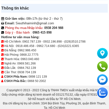
Thông tin khác
Giờ làm việc:
08h-17h (từ thứ 2 - thứ 7)
Email:
Sieuthihaiminh@gmail.com
Phòng thu mua-Nhập khẩu:
0938 204 988
Góp ý - Bảo hành :
0965 415 898
Hotline tư vấn mua hàng:
Hồ Chí Minh:
0902.787.139
-
0932.196.898
-
(028)3510.2786
Hà Nội:
0918.486.458
-
0962.714.680
-
(024)3221.6365
Đà Nẵng:
0962.986.450
Hải Phòng:
0868.22.7775
Thanh Hóa:
0963.040.460
Nghệ An:
0969.581.266
Đắk Lắk:
0984.762.139
Cần Thơ:
0938 704 139
CSKH Phía Nam:
0898 121 139
CSKH Phía Bắc:
0868 50 2002
Copyright © 2013 - 2022 Công ty TNHH TMDV xuất nhập khẩu Hải Minh.
Giấy chứng nhận đăng ký kinh doanh số 0312175132, cấp ngày 07/03/2013 bởi
Sở Kế hoạch và Đầu tư TP. Hồ Chí Minh.
Địa chỉ đăng ký trụ sở chính: 33/4 Bùi Đình Túy, Phường 26, quận Bình Thạnh,
Tp. Hồ Chí Minh