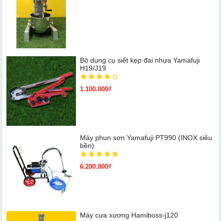
Bộ dụng cụ siết kẹp đai nhựa Yamafuji
H19/J19
1.100.000₫
Máy phun sơn Yamafuji PT990 (INOX siêu
bền)
6.200.000₫
Máy cưa xương Hamiboss-j120