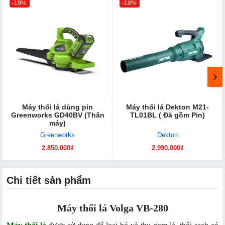
-19%
-19%
Máy thổi lá dùng pin
Máy thổi lá Dekton M21-
Greenworks GD40BV (Thân
TL01BL ( Đã gồm Pin)
máy)
Greenworks
Dekton
2.850.000₫
2.990.000₫
Chi tiết sản phẩm
Máy thổi lá Volga VB-280