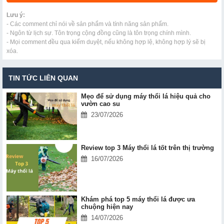
Lưu ý:
- Các comment chỉ nói về sản phẩm và tính năng sản phẩm.
- Ngôn từ lịch sự. Tôn trọng cộng đồng cũng là tôn trọng chính mình.
- Mọi comment đều qua kiểm duyệt, nếu không hợp lệ, không hợp lý sẽ bị
xóa.
TIN TỨC LIÊN QUAN
Mẹo để sử dụng máy thổi lá hiệu quả cho
vườn cao su
23/07/2026
Review top 3 Máy thổi lá tốt trên thị trường
16/07/2026
Khám phá top 5 máy thổi lá được ưa
chuộng hiện nay
14/07/2026