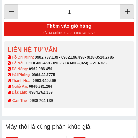
Thêm vào giỏ hàng
(Mua online giao hàng tận tay)
LIÊN HỆ TƯ VẤN
​ Hồ Chí Minh:
0902.787.139
-
0932.196.898
-
(028)3510.2786
Hà Nội:
0918.486.458
-
0962.714.680
-
(024)3221.6365
Đà Nẵng:
0962.986.450
Hải Phòng:
0868.22.7775
Thanh Hóa:
0963.040.460
Nghệ An:
0969.581.266
Đắk Lắk:
0984.762.139
Cần Thơ:
0938 704 139​
Máy thổi lá cùng phân khúc giá