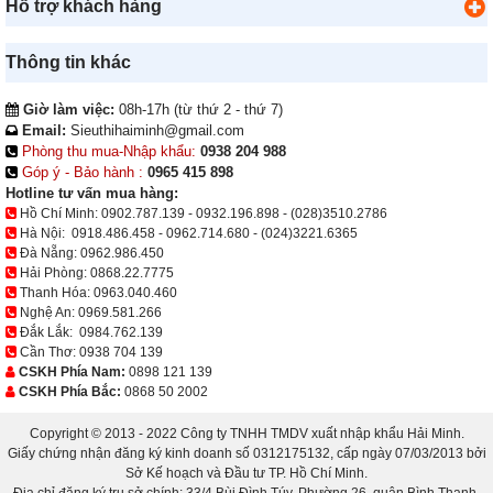
Hỗ trợ khách hàng
Thông tin khác
Giờ làm việc:
08h-17h (từ thứ 2 - thứ 7)
Email:
Sieuthihaiminh@gmail.com
Phòng thu mua-Nhập khẩu:
0938 204 988
Góp ý - Bảo hành :
0965 415 898
Hotline tư vấn mua hàng:
Hồ Chí Minh:
0902.787.139
-
0932.196.898
-
(028)3510.2786
Hà Nội:
0918.486.458
-
0962.714.680
-
(024)3221.6365
Đà Nẵng:
0962.986.450
Hải Phòng:
0868.22.7775
Thanh Hóa:
0963.040.460
Nghệ An:
0969.581.266
Đắk Lắk:
0984.762.139
Cần Thơ:
0938 704 139
CSKH Phía Nam:
0898 121 139
CSKH Phía Bắc:
0868 50 2002
Copyright © 2013 - 2022 Công ty TNHH TMDV xuất nhập khẩu Hải Minh.
Giấy chứng nhận đăng ký kinh doanh số 0312175132, cấp ngày 07/03/2013 bởi
Sở Kế hoạch và Đầu tư TP. Hồ Chí Minh.