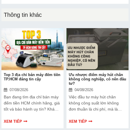
Thông tin khác
Top 3 địa chỉ bán máy đếm tiền
Ưu nhược điểm máy hút chân
TP.HCM đáng tin cậy
không công nghiệp, có nên đầu
tư?
07/08/2026
04/08/2026
Bạn đang tìm địa chỉ bán máy
Việc đầu tư máy hút chân
đếm tiền HCM chính hãng, giá
không công suất lớn không
tốt và bảo hành uy tín? Khám
đơn thuần là chi phí, mà là
phá ngay Top 3 đơn vị được
cách bạn bảo vệ chất lượng
nhiều doanh nghiệp, cửa hàng
sản phẩm và nâng cao vị thế
XEM TIẾP
XEM TIẾP
và ngân hàng tin tưởng lựa
thương hiệu trên thị trường.