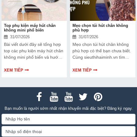
Top phụ kiện máy hút chân
Mẹo chọn túi hút chân không
không mini phổ biến
phù hợp
31/07/2026
31/07/2026
Bài viết dưới đây sẽ tổng hợp
Mẹo chọn túi hút chân không
top các phụ kiện máy hút chân
phù hợp có thể bạn chưa biết.
không mini phổ biến và hướng
Cùng sieuthihaiminh.vn tìm
dẫn bạn cách bảo trì, thay thế
hiểu chi tiết cách lựa chọn qua
chuẩn kỹ thuật ngay tại nhà.
thông tin bài viết dưới đây nhé!
XEM TIẾP
XEM TIẾP
Bạn muốn là người sớm nhất nhận khuyến mãi đặc biệt? Đăng ký ngay.