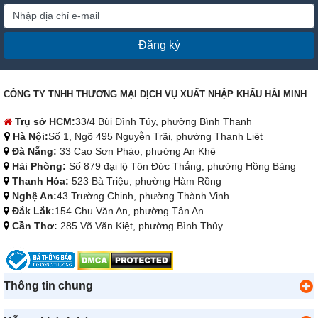
Đăng ký
CÔNG TY TNHH THƯƠNG MẠI DỊCH VỤ XUẤT NHẬP KHẨU HẢI MINH
Trụ sở HCM:
33/4 Bùi Đình Túy, phường Bình Thạnh
Hà Nội:
Số 1, Ngõ 495 Nguyễn Trãi, phường Thanh Liệt
Đà Nẵng:
33 Cao Sơn Pháo, phường An Khê
Hải Phòng:
Số 879 đại lộ Tôn Đức Thắng, phường Hồng Bàng
Thanh Hóa:
523 Bà Triệu, phường Hàm Rồng
Nghệ An:
43 Trường Chinh, phường Thành Vinh
Đắk Lắk:
154 Chu Văn An, phường Tân An
Cần Thơ:
285 Võ Văn Kiệt, phường Bình Thủy
Thông tin chung