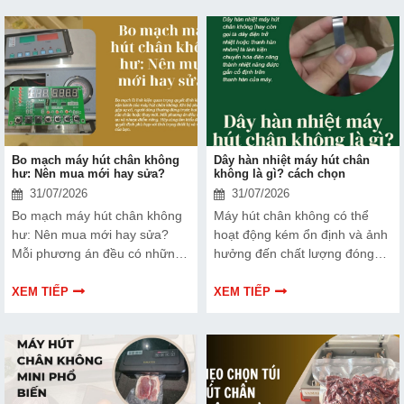
chọn.
Tìm hiểu ngay về ưu nhược
điểm của thiết bị này để có
thêm thông tin và giúp bạn đưa
ra lựa chọn phù hợp, hiệu quả
hơn nhé!
Bo mạch máy hút chân không
Dây hàn nhiệt máy hút chân
hư: Nên mua mới hay sửa?
không là gì? cách chọn
31/07/2026
31/07/2026
Bo mạch máy hút chân không
Máy hút chân không có thể
hư: Nên mua mới hay sửa?
hoạt động kém ổn định và ảnh
Mỗi phương án đều có những
hưởng đến chất lượng đóng
ưu và nhược điểm riêng. Hãy
gói nếu dây hàn nhiệt gặp lỗi.
cùng tìm hiểu để đưa ra quyết
Bài viết dưới đây sẽ giúp bạn
XEM TIẾP
XEM TIẾP
định phù hợp với tình trạng
hiểu rõ hơn về dây hàn nhiệt
thiết bị và ngân sách của bạn.
và cách lựa chọn phù hợp.