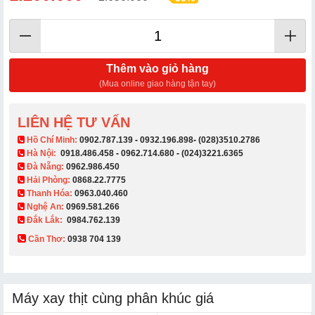
Thêm vào giỏ hàng
(Mua online giao hàng tận tay)
LIÊN HỆ TƯ VẤN
​ Hồ Chí Minh:
0902.787.139
-
0932.196.898
-
(028)3510.2786
Hà Nội:
0918.486.458
-
0962.714.680
-
(024)3221.6365
Đà Nẵng:
0962.986.450
Hải Phòng:
0868.22.7775
Thanh Hóa:
0963.040.460
Nghệ An:
0969.581.266
Đắk Lắk:
0984.762.139
Cần Thơ:
0938 704 139​
Máy xay thịt cùng phân khúc giá