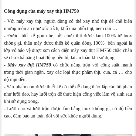
Công dụng của máy xay thịt HM750
- Với máy xay thịt, người dùng có thể xay nhỏ thịt để chế biến
những món ăn như xúc xích, khổ qua nhồi thịt, nem rán …
- Được thiết kế gọn nhẹ, nồi chứa thịt được làm 100% từ inox
chống gỉ, thân máy được thiết kế quấn đồng 100% bên ngoài là
lớp vỏ bảo vệ được sơn cách điện máy xay thịt HM750 chắc chắn
sẽ cho khả năng hoạt động bền bỉ, lại an toàn khi sử dụng.
-
Máy xay thịt HM750
có chức năng trộn với công suất mạnh
trong thời gian ngắn, xay các loại thực phẩm thịt, cua, cá … cho
độ mịn đều.
- Sản phẩm còn được thiết kế có thể dễ dàng tháo lắp các bộ phận
như lưỡi dao, hay lưỡi trộn để thực hiện công việc làm vệ sinh sau
khi sử dụng xong.
- Lưỡi dao và lưỡi trộn được làm bằng inox không gỉ, có độ bền
cao, đảm bảo an toàn đối với sức khỏe người dùng.