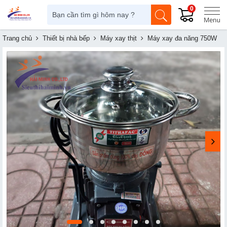
0
Trang chủ
Thiết bị nhà bếp
Máy xay thịt
Máy xay đa năng 750W