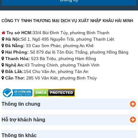
CÔNG TY TNHH THƯƠNG MẠI DỊCH VỤ XUẤT NHẬP KHẨU HẢI MINH
Trụ sở HCM:
33/4 Bùi Đình Túy, phường Bình Thạnh
Hà Nội:
Số 1, Ngõ 495 Nguyễn Trãi, phường Thanh Liệt
Đà Nẵng:
33 Cao Sơn Pháo, phường An Khê
Hải Phòng:
Số 879 đại lộ Tôn Đức Thắng, phường Hồng Bàng
Thanh Hóa:
523 Bà Triệu, phường Hàm Rồng
Nghệ An:
43 Trường Chinh, phường Thành Vinh
Đắk Lắk:
154 Chu Văn An, phường Tân An
Cần Thơ:
285 Võ Văn Kiệt, phường Bình Thủy
Thông tin chung
Hỗ trợ khách hàng
Thông tin khác