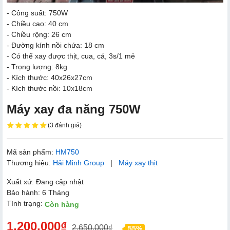
- Công suất: 750W
- Chiều cao: 40 cm
- Chiều rộng: 26 cm
- Đường kính nồi chứa: 18 cm
- Có thể xay được thịt, cua, cá, 3s/1 mẻ
- Trọng lượng: 8kg
- Kích thước: 40x26x27cm
- Kích thước nồi: 10x18cm
Máy xay đa năng 750W
(3 đánh giá)
Mã sản phẩm:
HM750
Thương hiệu:
Hải Minh Group
|
Máy xay thịt
Xuất xứ: Đang cập nhật
Bảo hành: 6 Tháng
Tình trạng:
Còn hàng
1.200.000₫
2.650.000₫
55%