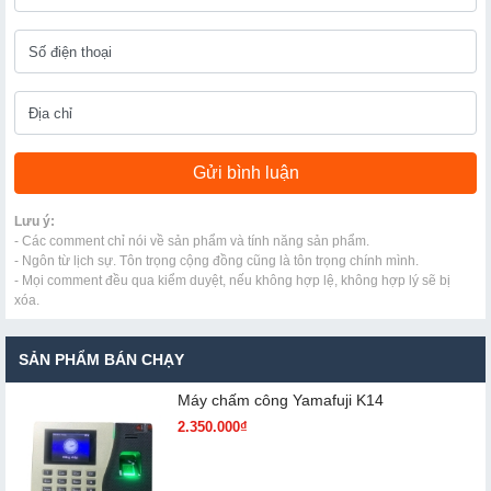
Lưu ý:
- Các comment chỉ nói về sản phẩm và tính năng sản phẩm.
- Ngôn từ lịch sự. Tôn trọng cộng đồng cũng là tôn trọng chính mình.
- Mọi comment đều qua kiểm duyệt, nếu không hợp lệ, không hợp lý sẽ bị
xóa.
SẢN PHẨM BÁN CHẠY
Máy chấm cô​ng Yamafuji K14
2.350.000₫