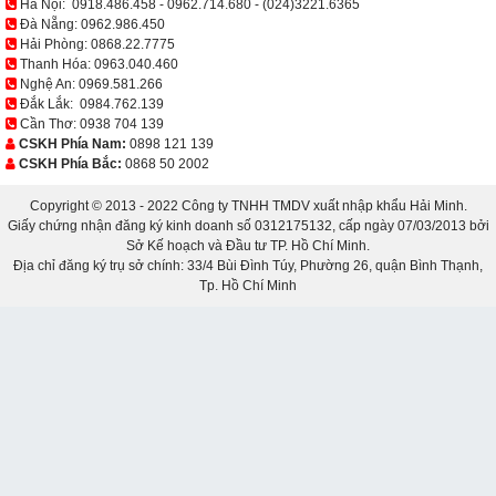
Hà Nội:
0918.486.458
-
0962.714.680
-
(024)3221.6365
Đà Nẵng:
0962.986.450
Hải Phòng:
0868.22.7775
Thanh Hóa:
0963.040.460
Nghệ An:
0969.581.266
Đắk Lắk:
0984.762.139
Cần Thơ:
0938 704 139
CSKH Phía Nam:
0898 121 139
CSKH Phía Bắc:
0868 50 2002
Copyright © 2013 - 2022 Công ty TNHH TMDV xuất nhập khẩu Hải Minh.
Giấy chứng nhận đăng ký kinh doanh số 0312175132, cấp ngày 07/03/2013 bởi
Sở Kế hoạch và Đầu tư TP. Hồ Chí Minh.
Địa chỉ đăng ký trụ sở chính: 33/4 Bùi Đình Túy, Phường 26, quận Bình Thạnh,
Tp. Hồ Chí Minh