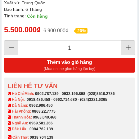
Xuất xứ: Trung Quốc
Bảo hành: 6 Tháng
Tình trạng:
Còn hàng
5.500.000₫
6.900.000₫
20%
Thêm vào giỏ hàng
(Mua online giao hàng tận tay)
LIÊN HỆ TƯ VẤN
​ Hồ Chí Minh:
0902.787.139
-
0932.196.898
-
(028)3510.2786
Hà Nội:
0918.486.458
-
0962.714.680
-
(024)3221.6365
Đà Nẵng:
0962.986.450
Hải Phòng:
0868.22.7775
Thanh Hóa:
0963.040.460
Nghệ An:
0969.581.266
Đắk Lắk:
0984.762.139
Cần Thơ:
0938 704 139​