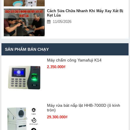
Cách Sửa Chữa Nhanh Khi Máy Xay Xát Bị
Kẹt Lúa
11/05/2026
SẢN PHẨM BÁN CHẠY
Máy chấm cô​ng Yamafuji K14
2.350.000₫
Máy rửa bát nắp lật HHB-7000D (ô kính
tròn)
29.300.000₫