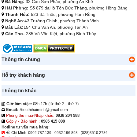
Đà Nẵng:
33 Cao Sơn Pháo, phường An Khê
Hải Phòng:
Số 879 đại lộ Tôn Đức Thắng, phường Hồng Bàng
Thanh Hóa:
523 Bà Triệu, phường Hàm Rồng
Nghệ An:
43 Trường Chinh, phường Thành Vinh
Đắk Lắk:
154 Chu Văn An, phường Tân An
Cần Thơ:
285 Võ Văn Kiệt, phường Bình Thủy
Thông tin chung
Hỗ trợ khách hàng
Thông tin khác
Giờ làm việc:
08h-17h (từ thứ 2 - thứ 7)
Email:
Sieuthihaiminh@gmail.com
Phòng thu mua-Nhập khẩu:
0938 204 988
Góp ý - Bảo hành :
0965 415 898
Hotline tư vấn mua hàng:
Hồ Chí Minh:
0902.787.139
-
0932.196.898
-
(028)3510.2786