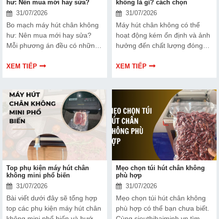
hư: Nên mua mới hay sửa?
không là gì? cách chọn
31/07/2026
31/07/2026
Bo mạch máy hút chân không
Máy hút chân không có thể
hư: Nên mua mới hay sửa?
hoạt động kém ổn định và ảnh
Mỗi phương án đều có những
hưởng đến chất lượng đóng
ưu và nhược điểm riêng. Hãy
gói nếu dây hàn nhiệt gặp lỗi.
cùng tìm hiểu để đưa ra quyết
Bài viết dưới đây sẽ giúp bạn
XEM TIẾP
XEM TIẾP
định phù hợp với tình trạng
hiểu rõ hơn về dây hàn nhiệt
thiết bị và ngân sách của bạn.
và cách lựa chọn phù hợp.
Top phụ kiện máy hút chân
Mẹo chọn túi hút chân không
không mini phổ biến
phù hợp
31/07/2026
31/07/2026
Bài viết dưới đây sẽ tổng hợp
Mẹo chọn túi hút chân không
top các phụ kiện máy hút chân
phù hợp có thể bạn chưa biết.
không mini phổ biến và hướng
Cùng sieuthihaiminh.vn tìm