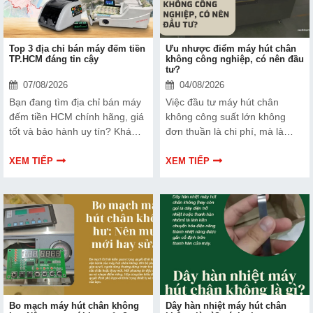
Top 3 địa chỉ bán máy đếm tiền
Ưu nhược điểm máy hút chân
TP.HCM đáng tin cậy
không công nghiệp, có nên đầu
tư?
07/08/2026
04/08/2026
Bạn đang tìm địa chỉ bán máy
Việc đầu tư máy hút chân
đếm tiền HCM chính hãng, giá
không công suất lớn không
tốt và bảo hành uy tín? Khám
đơn thuần là chi phí, mà là
phá ngay Top 3 đơn vị được
cách bạn bảo vệ chất lượng
nhiều doanh nghiệp, cửa hàng
sản phẩm và nâng cao vị thế
XEM TIẾP
XEM TIẾP
và ngân hàng tin tưởng lựa
thương hiệu trên thị trường.
chọn.
Tìm hiểu ngay về ưu nhược
điểm của thiết bị này để có
thêm thông tin và giúp bạn đưa
ra lựa chọn phù hợp, hiệu quả
hơn nhé!
Bo mạch máy hút chân không
Dây hàn nhiệt máy hút chân