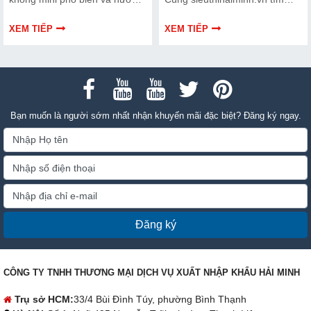
dẫn bạn cách bảo trì, thay thế
hiểu chi tiết cách lựa chọn qua
chuẩn kỹ thuật ngay tại nhà.
thông tin bài viết dưới đây nhé!
XEM TIẾP
XEM TIẾP
Bạn muốn là người sớm nhất nhận khuyến mãi đặc biệt? Đăng ký ngay.
Đăng ký
CÔNG TY TNHH THƯƠNG MẠI DỊCH VỤ XUẤT NHẬP KHẨU HẢI MINH
Trụ sở HCM:
33/4 Bùi Đình Túy, phường Bình Thạnh