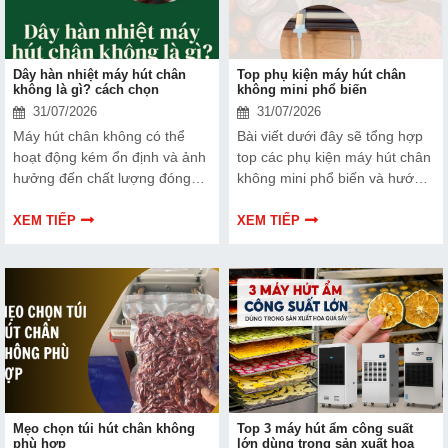
Dây hàn nhiệt máy hút chân
Top phụ kiện máy hút chân
không là gì? cách chọn
không mini phổ biến
31/07/2026
31/07/2026
Máy hút chân không có thể
Bài viết dưới đây sẽ tổng hợp
hoạt động kém ổn định và ảnh
top các phụ kiện máy hút chân
hưởng đến chất lượng đóng
không mini phổ biến và hướng
gói nếu dây hàn nhiệt gặp lỗi.
dẫn bạn cách bảo trì, thay thế
Bài viết dưới đây sẽ giúp bạn
chuẩn kỹ thuật ngay tại nhà.
XEM TIẾP
XEM TIẾP
hiểu rõ hơn về dây hàn nhiệt
và cách lựa chọn phù hợp.
Mẹo chọn túi hút chân không
Top 3 máy hút ẩm công suất
phù hợp
lớn dùng trong sản xuất hoa