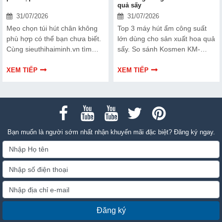
quả sấy
31/07/2026
31/07/2026
Mẹo chọn túi hút chân không
Top 3 máy hút ẩm công suất
phù hợp có thể bạn chưa biết.
lớn dùng cho sản xuất hoa quả
Cùng sieuthihaiminh.vn tìm
sấy. So sánh Kosmen KM-
hiểu chi tiết cách lựa chọn qua
180S, FujiE HM-2408DS và
thông tin bài viết dưới đây nhé!
FujiE HM-1800D theo công
XEM TIẾP
XEM TIẾP
suất, lưu lượng gió và nhu cầu
sử dụng.
Bạn muốn là người sớm nhất nhận khuyến mãi đặc biệt? Đăng ký ngay.
Đăng ký