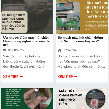
Ưu nhược điểm máy hút chân
Bo mạch máy hút chân không
không công nghiệp, có nên đầu
hư: Nên mua mới hay sửa?
tư?
04/08/2026
31/07/2026
Việc đầu tư máy hút chân
Bo mạch máy hút chân không
không công suất lớn không
hư: Nên mua mới hay sửa?
đơn thuần là chi phí, mà là
Mỗi phương án đều có những
cách bạn bảo vệ chất lượng
ưu và nhược điểm riêng. Hãy
sản phẩm và nâng cao vị thế
cùng tìm hiểu để đưa ra quyết
XEM TIẾP
XEM TIẾP
thương hiệu trên thị trường.
định phù hợp với tình trạng
Tìm hiểu ngay về ưu nhược
thiết bị và ngân sách của bạn.
điểm của thiết bị này để có
thêm thông tin và giúp bạn đưa
ra lựa chọn phù hợp, hiệu quả
hơn nhé!