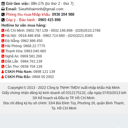
Giờ làm việc:
08h-17h (từ thứ 2 - thứ 7)
Email:
Sieuthihaiminh@gmail.com
Phòng thu mua-Nhập khẩu:
0938 204 988
Góp ý - Bảo hành :
0965 415 898
Hotline tư vấn mua hàng:
Hồ Chí Minh:
0902.787.139
-
0932.196.898
-
(028)3510.2786
Hà Nội:
0918.486.458
-
0962.714.680
-
(024)3221.6365
Đà Nẵng:
0962.986.450
Hải Phòng:
0868.22.7775
Thanh Hóa:
0963.040.460
Nghệ An:
0969.581.266
Đắk Lắk:
0984.762.139
Cần Thơ:
0938 704 139
CSKH Phía Nam:
0898 121 139
CSKH Phía Bắc:
0868 50 2002
Copyright © 2013 - 2022 Công ty TNHH TMDV xuất nhập khẩu Hải Minh.
Giấy chứng nhận đăng ký kinh doanh số 0312175132, cấp ngày 07/03/2013 bởi
Sở Kế hoạch và Đầu tư TP. Hồ Chí Minh.
Địa chỉ đăng ký trụ sở chính: 33/4 Bùi Đình Túy, Phường 26, quận Bình Thạnh,
Tp. Hồ Chí Minh