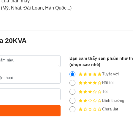
u của thân máy.
 (Mỹ, Nhật, Đài Loan, Hàn Quốc...)
ha 20KVA
Bạn cảm thấy sản phẩm như t
(chọn sao nhé)
Tuyệt vời
Rất tốt
Tốt
Bình thường
Chưa đạt