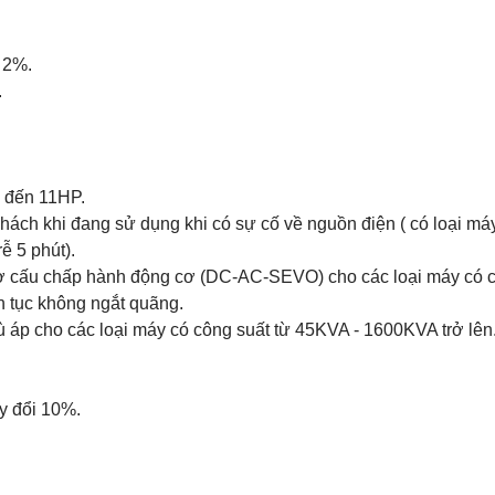
 2%.
.
P đến 11HP.
khách khi đang sử dụng khi có sự cố về nguồn điện ( có loại má
ễ 5 phút).
 cơ cấu chấp hành động cơ (DC-AC-SEVO) cho các loại máy có 
n tục không ngắt quãng.
bù áp cho các loại máy có công suất từ 45KVA - 1600KVA trở lê
ay đổi 10%.