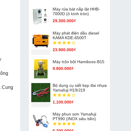
Máy rửa bát nắp lật HHB-
7000D (ô kính tròn)
29.300.000₫
Máy phát điện dầu diesel
KAMA KDE-6500T
23.900.000₫
y
Máy trộn bột Hamiboss-B15
9.800.000₫
công
Bộ dụng cụ siết kẹp đai nhựa
n. Cung
Yamafuji H19/J19
1.100.000₫
Máy phun sơn Yamafuji
PT990 (INOX siêu bền)
6.200.000₫