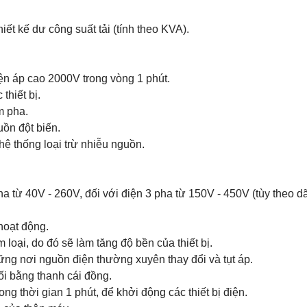
.
iết kế dư công suất tải (tính theo KVA).
iện áp cao 2000V trong vòng 1 phút.
thiết bị.
m pha.
uồn đột biến.
hệ thống loại trừ nhiễu nguồn.
ha từ 40V - 260V, đối với điện 3 pha từ 150V - 450V (tùy theo dã
hoạt động.
loại, do đó sẽ làm tăng độ bền của thiết bị.
hững nơi nguồn điện thường xuyên thay đổi và tụt áp.
ối bằng thanh cái đồng.
ong thời gian 1 phút, để khởi động các thiết bị điện.