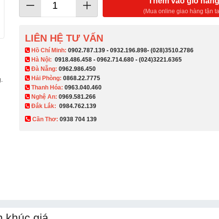
Thêm vào giỏ hàn
(Mua online giao hàng tận ta
LIÊN HỆ TƯ VẤN
​ Hồ Chí Minh:
0902.787.139
-
0932.196.898
-
(028)3510.2786
Hà Nội:
0918.486.458
-
0962.714.680
-
(024)3221.6365
Đà Nẵng:
0962.986.450
Hải Phòng:
0868.22.7775
.
Thanh Hóa:
0963.040.460
Nghệ An:
0969.581.266
Đắk Lắk:
0984.762.139
Cần Thơ:
0938 704 139​
 khúc giá