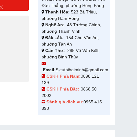
g
Đức Thắng, phường Hồng Bàng
y)
Thanh Hóa:
523 Bà Triệu,
phường Hàm Rồng
Nghệ An:
43 Trường Chinh,
phường Thành Vinh
Đắk Lắk:
154 Chu Văn An,
phường Tân An
Cần Thơ:
285 Võ Văn Kiệt,
phường Bình Thủy
Email:
Sieuthihaiminh@gmail.com
CSKH Phía Nam:
0898 121
139
CSKH Phía Bắc:
0868 50
2002
Đánh giá dịch vụ:
0965 415
898