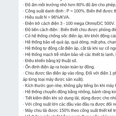
· Độ ẩm môi trường nhỏ hơn 80% độ ẩm cho phép
· Công suất danh định : P = 100%. Biến thế được th
· Hiệu suất N = 96%/KVA.
· Điện trở cách điện 3 - 100 mega Ohms/DC 500V.
· Độ bền cách điện : Biến thiết chịu được phóng đ
· Có hệ thống chống sốc điện áp, khi khởi động các 
· Hệ thống bảo vệ quá áp, quá dòng, mất pha, chạ
· Hệ thống tự động cắt điện áp, cắt tải khi sự cố ng
· Hệ thống mạch trễ nhằm bảo vệ các thiết bị lạnh, 
· Điều khiển bằng kỹ thuật số.
· Ổn định điện áp ra hoàn toàn tự động.
· Chịu được tần điện áp vào rộng. Đối với điện 1 p
áp từng loại máy được sản xuất).
· Kích thước gọn nhẹ, không gây tiếng ồn khi máy 
· Hệ thống chuyển động bằng nhông, bánh răng kim 
· Tiết kiệm điện khi sử dụng tải, dùng được cho n
· Với công suất lớn các đầu vào đầu ra được đối n
· Máy chịu tải được 150% theo công suất thiết kế tr