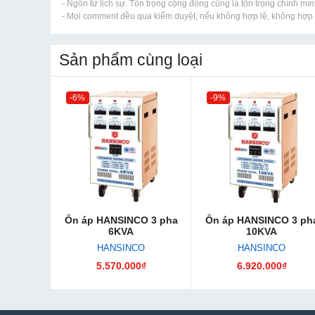
- Ngôn từ lịch sự. Tôn trọng cộng đồng cũng là tôn trọng chính mìn
- Mọi comment đều qua kiểm duyệt, nếu không hợp lệ, không hợp l
Sản phẩm cùng loại
-6%
-9%
Ổn áp HANSINCO 3 pha
Ổn áp HANSINCO 3 ph
6KVA
10KVA
HANSINCO
HANSINCO
5.570.000₫
6.920.000₫