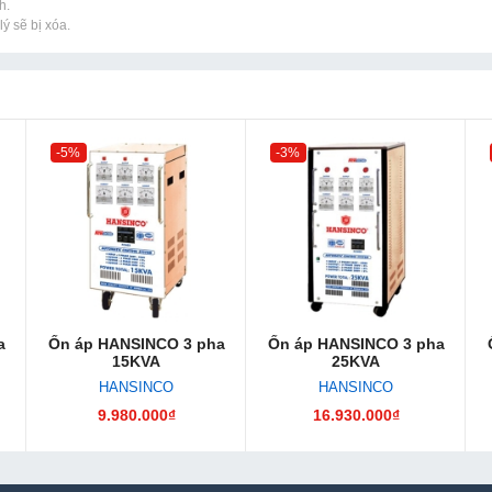
h.
ý sẽ bị xóa.
-5%
-3%
a
Ổn áp HANSINCO 3 pha
Ổn áp HANSINCO 3 pha
15KVA
25KVA
HANSINCO
HANSINCO
9.980.000₫
16.930.000₫