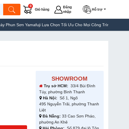
0
Đăng
Giỏ hàng
Hỗ trợ
nhập
Sơn Yamafuji Lựa Chọn Tối Ưu Cho Mọi Công Trình
Máy Hàn Túi 
SHOWROOM
Trụ sở HCM:
33/4 Bùi Đình
Túy, phường Bình Thạnh
Hà Nội:
Số 1, Ngõ
495 Nguyễn Trãi, phường Thanh
Liệt
Đà Nẵng:
33 Cao Sơn Pháo,
phường An Khê
Hải Phòng:
Số 879 đại lộ Tôn