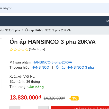
Máy Phun 
NSINCO 3 pha
Ổn áp HANSINCO 3 pha 20KVA
Ổn áp HANSINCO 3 pha 20KVA
(0 đánh giá)
Mã sản phẩm:
HANSINCO-3-pha-20KVA
Thương hiệu:
HANSINCO
|
Ổn áp HANSINCO 3 pha
Xuất xứ: Việt Nam
Bảo hành: 36 tháng
Tình trạng:
Còn hàng
13.830.000₫
14.320.000₫
3%