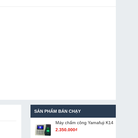
SẢN PHẨM BÁN CHẠY
Máy chấm cô​ng Yamafuji K14
2.350.000₫