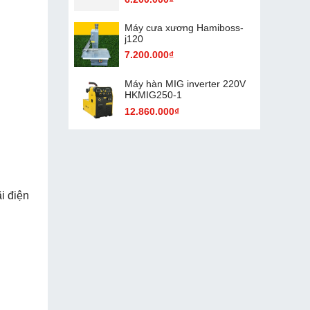
Máy cưa xương Hamiboss-
j120
7.200.000₫
Máy hàn MIG inverter 220V
HKMIG250-1
12.860.000₫
i điện