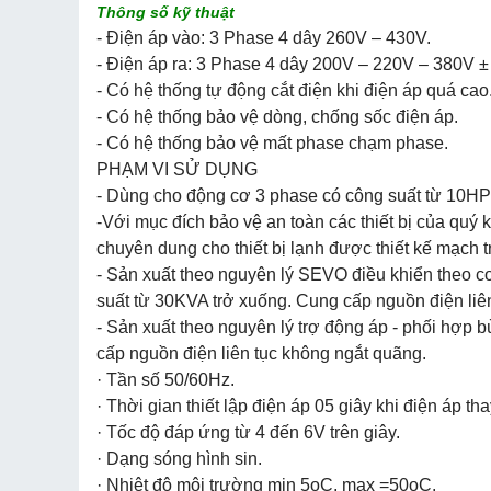
Thông số kỹ thuật
- Điện áp vào: 3 Phase 4 dây 260V – 430V.
- Điện áp ra: 3 Phase 4 dây 200V – 220V – 380V ±
- Có hệ thống tự động cắt điện khi điện áp quá cao
- Có hệ thống bảo vệ dòng, chống sốc điện áp.
- Có hệ thống bảo vệ mất phase chạm phase.
PHẠM VI SỬ DỤNG
- Dùng cho động cơ 3 phase có công suất từ 10H
-Với mục đích bảo vệ an toàn các thiết bị của quý 
chuyên dung cho thiết bị lạnh được thiết kế mạch tr
- Sản xuất theo nguyên lý SEVO điều khiển theo
suất từ 30KVA trở xuống. Cung cấp nguồn điện liê
- Sản xuất theo nguyên lý trợ động áp - phối hợp 
cấp nguồn điện liên tục không ngắt quãng.
· Tần số 50/60Hz.
· Thời gian thiết lập điện áp 05 giây khi điện áp th
· Tốc độ đáp ứng từ 4 đến 6V trên giây.
· Dạng sóng hình sin.
· Nhiệt độ môi trường min 5oC, max =50oC.