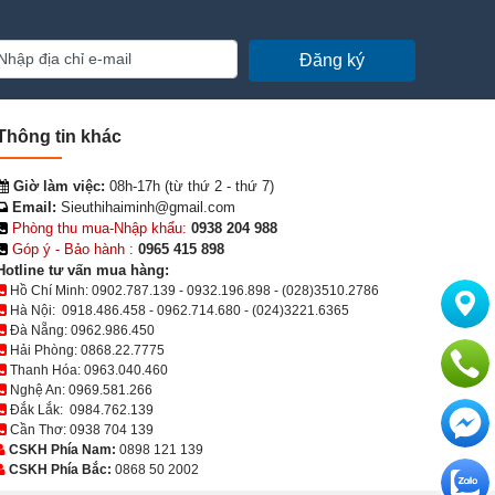
Đăng ký
Thông tin khác
Giờ làm việc:
08h-17h (từ thứ 2 - thứ 7)
Email:
Sieuthihaiminh@gmail.com
Phòng thu mua-Nhập khẩu:
0938 204 988
Góp ý - Bảo hành :
0965 415 898
Hotline tư vấn mua hàng:
Hồ Chí Minh:
0902.787.139
-
0932.196.898
-
(028)3510.2786
Hà Nội:
0918.486.458
-
0962.714.680
-
(024)3221.6365
Đà Nẵng:
0962.986.450
Hải Phòng:
0868.22.7775
Thanh Hóa:
0963.040.460
Nghệ An:
0969.581.266
Đắk Lắk:
0984.762.139
Cần Thơ:
0938 704 139
CSKH Phía Nam:
0898 121 139
CSKH Phía Bắc:
0868 50 2002