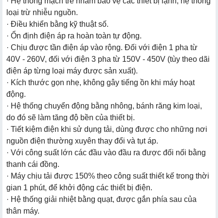
· Hệ thống mạch trễ nhằm bảo vệ các thiết bị lạnh, hệ thống
loại trừ nhiễu nguồn.
· Điều khiển bằng kỹ thuật số.
· Ổn định điện áp ra hoàn toàn tự động.
· Chịu được tần điện áp vào rộng. Đối với điện 1 pha từ
40V - 260V, đối với điện 3 pha từ 150V - 450V (tùy theo dãi
điện áp từng loại máy được sản xuất).
· Kích thước gọn nhẹ, không gây tiếng ồn khi máy hoạt
động.
· Hệ thống chuyển động bằng nhông, bánh răng kim loại,
do đó sẽ làm tăng độ bền của thiết bị.
· Tiết kiệm điện khi sử dụng tải, dùng được cho những nơi
nguồn điện thường xuyên thay đổi và tụt áp.
· Với công suất lớn các đầu vào đầu ra được đối nối bằng
thanh cái đồng.
· Máy chịu tải được 150% theo công suất thiết kế trong thời
gian 1 phút, để khởi động các thiết bị điện.
· Hệ thống giải nhiệt bằng quạt, được gắn phía sau của
thân máy.