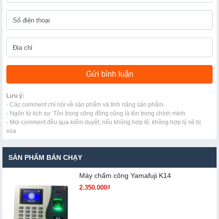
Lưu ý:
- Các comment chỉ nói về sản phẩm và tính năng sản phẩm.
- Ngôn từ lịch sự. Tôn trọng cộng đồng cũng là tôn trọng chính mình.
- Mọi comment đều qua kiểm duyệt, nếu không hợp lệ, không hợp lý sẽ bị
xóa.
SẢN PHẨM BÁN CHẠY
Máy chấm cô​ng Yamafuji K14
2.350.000₫