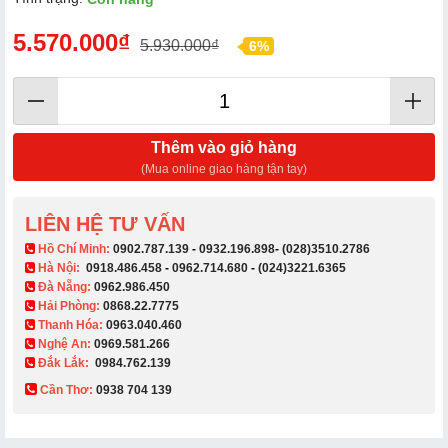
5.570.000₫
5.930.000₫
6%
Thêm vào giỏ hàng
(Mua online giao hàng tận tay)
LIÊN HỆ TƯ VẤN
​ Hồ Chí Minh:
0902.787.139
-
0932.196.898
-
(028)3510.2786
Hà Nội:
0918.486.458
-
0962.714.680
-
(024)3221.6365
Đà Nẵng:
0962.986.450
Hải Phòng:
0868.22.7775
Thanh Hóa:
0963.040.460
Nghệ An:
0969.581.266
Đắk Lắk:
0984.762.139
Cần Thơ:
0938 704 139​