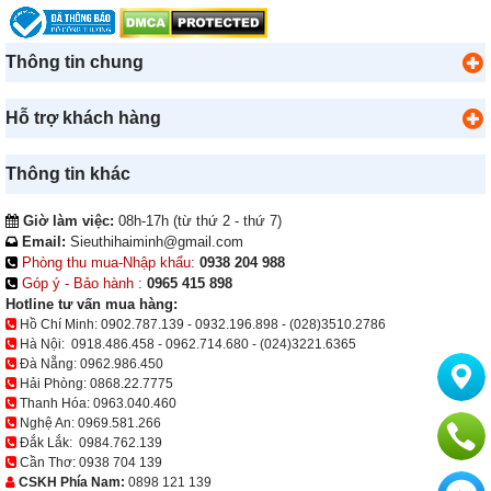
Thông tin chung
Hỗ trợ khách hàng
Thông tin khác
Giờ làm việc:
08h-17h (từ thứ 2 - thứ 7)
Email:
Sieuthihaiminh@gmail.com
Phòng thu mua-Nhập khẩu:
0938 204 988
Góp ý - Bảo hành :
0965 415 898
Hotline tư vấn mua hàng:
Hồ Chí Minh:
0902.787.139
-
0932.196.898
-
(028)3510.2786
Hà Nội:
0918.486.458
-
0962.714.680
-
(024)3221.6365
Đà Nẵng:
0962.986.450
Hải Phòng:
0868.22.7775
Thanh Hóa:
0963.040.460
Nghệ An:
0969.581.266
Đắk Lắk:
0984.762.139
Cần Thơ:
0938 704 139
CSKH Phía Nam:
0898 121 139