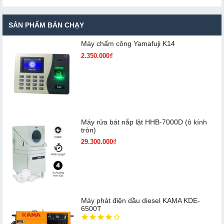
SẢN PHẨM BÁN CHẠY
Máy chấm cô​ng Yamafuji K14
2.350.000₫
Máy rửa bát nắp lật HHB-7000D (ô kính
tròn)
29.300.000₫
Máy phát điện dầu diesel KAMA KDE-
6500T