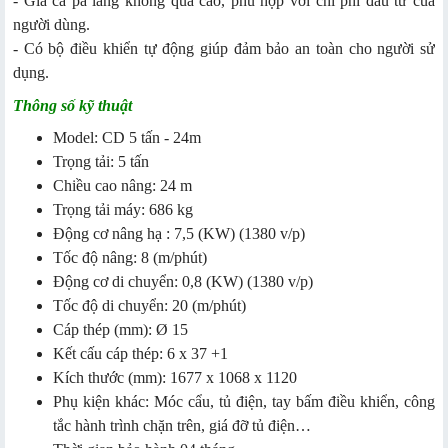
- Giá cả pa lăng không quá cao, phù hợp với chi phí đầu tư của
người dùng.
- Có bộ điều khiển tự động giúp đảm bảo an toàn cho người sử
dụng.
Thông số kỹ thuật
Model: CD 5 tấn - 24m
Trọng tải: 5 tấn
Chiều cao nâng: 24 m
Trọng tải máy: 686 kg
Động cơ nâng hạ : 7,5 (KW) (1380 v/p)
Tốc độ nâng: 8 (m/phút)
Động cơ di chuyển: 0,8 (KW) (1380 v/p)
Tốc độ di chuyển: 20 (m/phút)
Cáp thép (mm): Ø 15
Kết cấu cáp thép: 6 x 37 +1
Kích thước (mm): 1677 x 1068 x 1120
Phụ kiện khác: Móc cẩu, tủ điện, tay bấm điều khiển, công
tắc hành trình chặn trên, giá đỡ tủ điện…