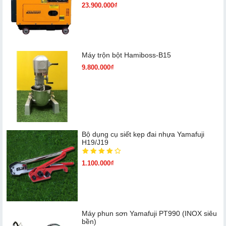
23.900.000₫
Máy trộn bột Hamiboss-B15
9.800.000₫
Bộ dụng cụ siết kẹp đai nhựa Yamafuji
H19/J19
1.100.000₫
Máy phun sơn Yamafuji PT990 (INOX siêu
bền)