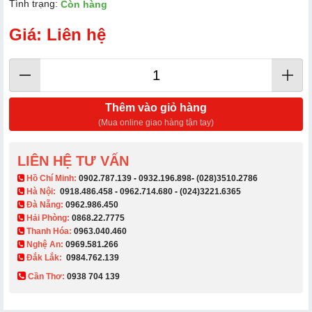
Tình trạng:
Còn hàng
Giá: Liên hệ
Thêm vào giỏ hàng
(Mua online giao hàng tận tay)
LIÊN HỆ TƯ VẤN
​ Hồ Chí Minh:
0902.787.139
-
0932.196.898
-
(028)3510.2786
Hà Nội:
0918.486.458
-
0962.714.680
-
(024)3221.6365
Đà Nẵng:
0962.986.450
Hải Phòng:
0868.22.7775
Thanh Hóa:
0963.040.460
Nghệ An:
0969.581.266
Đắk Lắk:
0984.762.139
Cần Thơ:
0938 704 139​