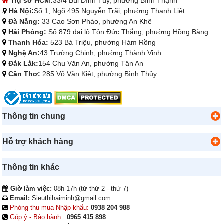
Trụ sở HCM:
33/4 Bùi Đình Túy, phường Bình Thạnh
Hà Nội:
Số 1, Ngõ 495 Nguyễn Trãi, phường Thanh Liệt
Đà Nẵng:
33 Cao Sơn Pháo, phường An Khê
Hải Phòng:
Số 879 đại lộ Tôn Đức Thắng, phường Hồng Bàng
Thanh Hóa:
523 Bà Triệu, phường Hàm Rồng
Nghệ An:
43 Trường Chinh, phường Thành Vinh
Đắk Lắk:
154 Chu Văn An, phường Tân An
Cần Thơ:
285 Võ Văn Kiệt, phường Bình Thủy
Thông tin chung
Hỗ trợ khách hàng
Thông tin khác
Giờ làm việc:
08h-17h (từ thứ 2 - thứ 7)
Email:
Sieuthihaiminh@gmail.com
Phòng thu mua-Nhập khẩu:
0938 204 988
Góp ý - Bảo hành :
0965 415 898