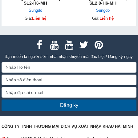
SL2-H6-MH
SL2.8-H6-MH
Sungdo
Sungdo
Giá:
Liên hệ
Giá:
Liên hệ
Bạn muốn là người sớm nhất nhận khuyến mãi đặc biệt? Đăng ký ngay.
Đăng ký
CÔNG TY TNHH THƯƠNG MẠI DỊCH VỤ XUẤT NHẬP KHẨU HẢI MINH