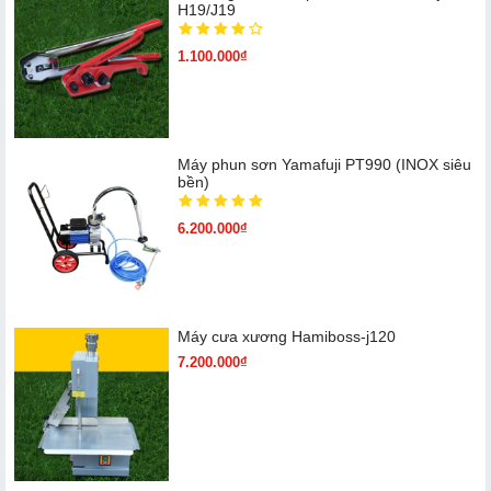
H19/J19
1.100.000₫
Máy phun sơn Yamafuji PT990 (INOX siêu
bền)
6.200.000₫
Máy cưa xương Hamiboss-j120
7.200.000₫