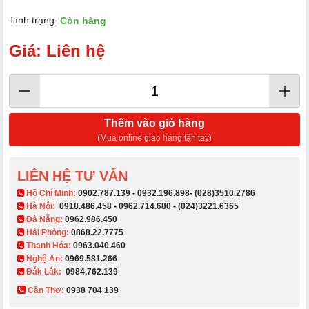
Tình trạng:
Còn hàng
Giá: Liên hệ
Thêm vào giỏ hàng
(Mua online giao hàng tận tay)
LIÊN HỆ TƯ VẤN
​ Hồ Chí Minh:
0902.787.139
-
0932.196.898
-
(028)3510.2786
Hà Nội:
0918.486.458
-
0962.714.680
-
(024)3221.6365
Đà Nẵng:
0962.986.450
Hải Phòng:
0868.22.7775
Thanh Hóa:
0963.040.460
Nghệ An:
0969.581.266
Đắk Lắk:
0984.762.139
Cần Thơ:
0938 704 139​