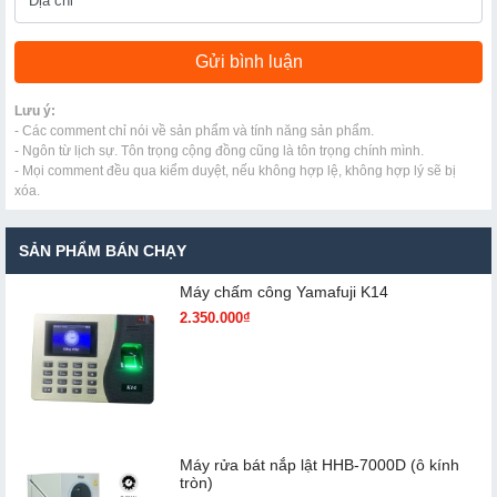
Lưu ý:
- Các comment chỉ nói về sản phẩm và tính năng sản phẩm.
- Ngôn từ lịch sự. Tôn trọng cộng đồng cũng là tôn trọng chính mình.
- Mọi comment đều qua kiểm duyệt, nếu không hợp lệ, không hợp lý sẽ bị
xóa.
SẢN PHẨM BÁN CHẠY
Máy chấm cô​ng Yamafuji K14
2.350.000₫
Máy rửa bát nắp lật HHB-7000D (ô kính
tròn)