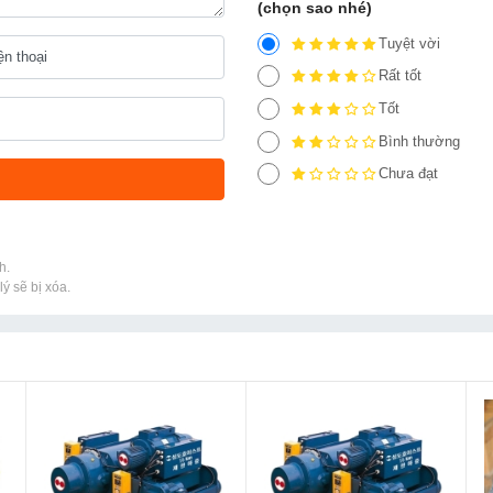
(chọn sao nhé)
Tuyệt vời
Rất tốt
Tốt
Bình thường
Chưa đạt
h.
ý sẽ bị xóa.