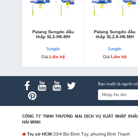
Palang Sungdo đầ​u
Palang Sungdo đầu
thấp SL2-H6-MH
thấp SL2.8-H6-MH
Sungdo
Sungdo
Giá:
Liên hệ
Giá:
Liên hệ
Bạn muốn là người sớ
CÔNG TY TNHH THƯƠNG MẠI DỊCH VỤ XUẤT NHẬP KHẨ
HẢI MINH
Trụ sở HCM:
33/4 Bùi Đình Túy, phường Bình Thạnh