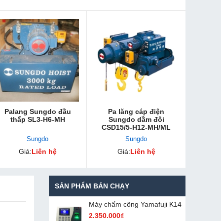
Palang Sungdo đầu
Pa lăng cáp điện
thấp SL3-H6-MH
Sungdo dầm đôi
CSD15/5-H12-MH/ML
Sungdo
Sungdo
Giá:
Liên hệ
Giá:
Liên hệ
SẢN PHẨM BÁN CHẠY
Máy chấm cô​ng Yamafuji K14
2.350.000₫