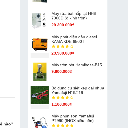
Máy rửa bát nắp lật HHB-
7000D (ô kính tròn)
29.300.000₫
Máy phát điện dầu diesel
KAMA KDE-6500T
23.900.000₫
Máy trộn bột Hamiboss-B15
9.800.000₫
Bộ dụng cụ siết kẹp đai nhựa
Yamafuji H19/J19
1.100.000₫
Máy phun sơn Yamafuji
PT990 (INOX siêu bền)
hế nào?