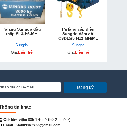
Palang Sungdo đầu
Pa lăng cáp điện
thấp SL3-H6-MH
Sungdo dầm đôi
CSD15/5-H12-MH/ML
Sungdo
Sungdo
Giá:
Liên hệ
Giá:
Liên hệ
Đăng ký
Thông tin khác
Giờ làm việc:
08h-17h (từ thứ 2 - thứ 7)
Email:
Sieuthihaiminh@gmail.com