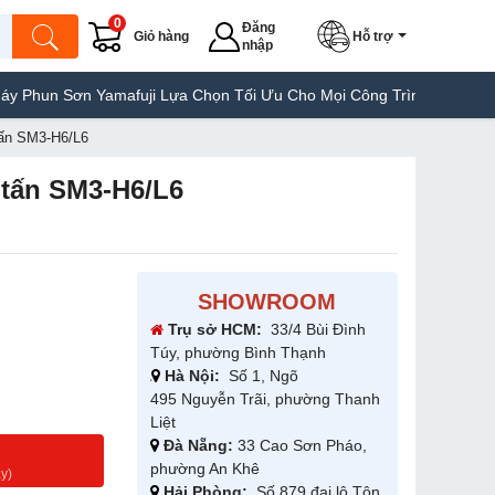
0
Đăng
Giỏ hàng
Hỗ trợ
nhập
un Sơn Yamafuji Lựa Chọn Tối Ưu Cho Mọi Công Trình
Máy Hàn Tú
 tấn SM3-H6/L6
3 tấn SM3-H6/L6
SHOWROOM
Trụ sở HCM:
33/4 Bùi Đình
Túy, phường Bình Thạnh
Hà Nội:
Số 1, Ngõ
495 Nguyễn Trãi, phường Thanh
Liệt
Đà Nẵng:
33 Cao Sơn Pháo,
g
phường An Khê
y)
Hải Phòng:
Số 879 đại lộ Tôn