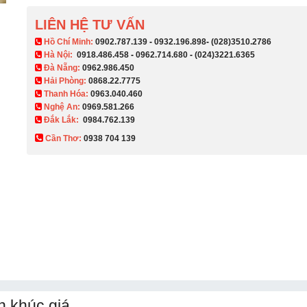
LIÊN HỆ TƯ VẤN
​ Hồ Chí Minh:
0902.787.139
-
0932.196.898
-
(028)3510.2786
Hà Nội:
0918.486.458
-
0962.714.680
-
(024)3221.6365
Đà Nẵng:
0962.986.450
Hải Phòng:
0868.22.7775
Thanh Hóa:
0963.040.460
Nghệ An:
0969.581.266
Đắk Lắk:
0984.762.139
Cần Thơ:
0938 704 139​
n khúc giá