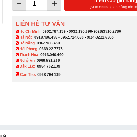
Thêm vào giỏ hàn
(Mua online giao hàng tận ta
LIÊN HỆ TƯ VẤN
​ Hồ Chí Minh:
0902.787.139
-
0932.196.898
-
(028)3510.2786
Hà Nội:
0918.486.458
-
0962.714.680
-
(024)3221.6365
Đà Nẵng:
0962.986.450
Hải Phòng:
0868.22.7775
Thanh Hóa:
0963.040.460
Nghệ An:
0969.581.266
Đắk Lắk:
0984.762.139
Cần Thơ:
0938 704 139​
iá