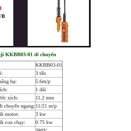
fuji KKBB03-01 di chuyển
KKBB03-01
i:
3 tấn
nâng hạ:
5.6m/p
ích:
1 dãi
ước xích:
11.2 mm
di chuyển ngang:
11/21 m/p
ất motor:
3 kw
ất con chạy:
0.75 kw
380V