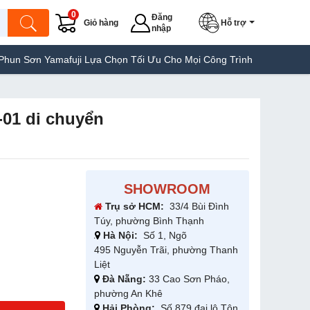
0
Đăng
Giỏ hàng
Hỗ trợ
nhập
afuji Lựa Chọn Tối Ưu Cho Mọi Công Trình
Máy Hàn Túi Yamafuji
-01 di chuyển
SHOWROOM
Trụ sở HCM:
33/4 Bùi Đình
Túy, phường Bình Thạnh
Hà Nội:
Số 1, Ngõ
495 Nguyễn Trãi, phường Thanh
Liệt
Đà Nẵng:
33 Cao Sơn Pháo,
phường An Khê
Hải Phòng:
Số 879 đại lộ Tôn