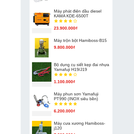
Máy phát điện dầu diesel
KAMA KDE-6500T
23.900.000₫
Máy trộn bột Hamiboss-B15
9.800.000₫
Bộ dụng cụ siết kẹp đai nhựa
Yamafuji H19/J19
1.100.000₫
Máy phun sơn Yamafuji
PT990 (INOX siêu bền)
6.200.000₫
Máy cưa xương Hamiboss-
j120