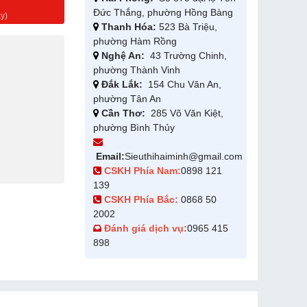
g
Đức Thắng, phường Hồng Bàng
y)
Thanh Hóa:
523 Bà Triệu,
phường Hàm Rồng
Nghệ An:
43 Trường Chinh,
phường Thành Vinh
Đắk Lắk:
154 Chu Văn An,
phường Tân An
Cần Thơ:
285 Võ Văn Kiệt,
phường Bình Thủy
Email:
Sieuthihaiminh@gmail.com
CSKH Phía Nam:
0898 121
139
CSKH Phía Bắc:
0868 50
2002
Đánh giá dịch vụ:
0965 415
898