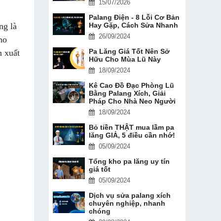
15/07/2026
Palang Điện - 8 Lỗi Cơ Bản
ng là
Hay Gặp, Cách Sửa Nhanh
26/09/2024
ho
Pa Lăng Giá Tốt Nên Sở
n xuất
Hữu Cho Mùa Lũ Này
18/09/2024
Kê Cao Đồ Đạc Phòng Lũ
Bằng Palang Xích, Giải
Pháp Cho Nhà Neo Người
18/09/2024
Bỏ tiền THẬT mua lầm pa
lăng GIẢ, 5 điều cần nhớ!
05/09/2024
Tổng kho pa lăng uy tín
giá tốt
05/09/2024
Dịch vụ sửa palang xích
chuyên nghiệp, nhanh
chóng