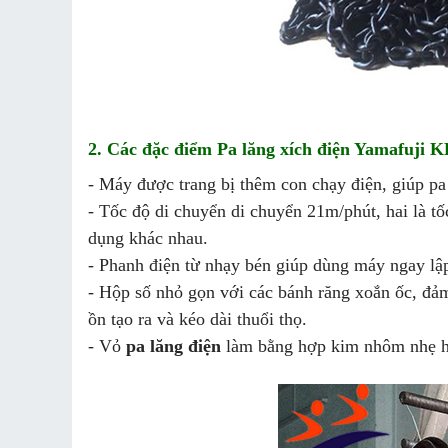
2. Các đặc điểm Pa lăng xích điện Yamafuji 
- Máy được trang bị thêm con chạy điện, giúp p
- Tốc độ di chuyển di chuyển 21m/phút, hai là tố
dụng khác nhau.
- Phanh điện từ nhạy bén giúp dùng máy ngay lập
- Hộp số nhỏ gọn với các bánh răng xoắn ốc, đảm
ồn tạo ra và kéo dài thuổi thọ.
- Vỏ
pa lăng điện
làm bằng hợp kim nhôm nhẹ hơ