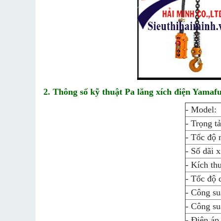
2. Thông số kỹ thuật Pa lăng xích điện Yama
- Model:
- Trọng tả
- Tốc độ 
- Số dãi x
- Kích th
- Tốc độ 
- Công su
- Công su
- Điện áp