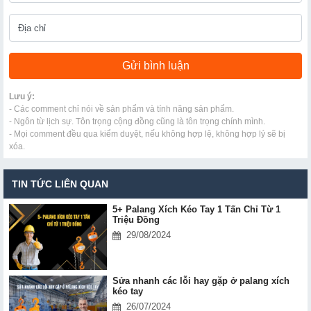
Lưu ý:
- Các comment chỉ nói về sản phẩm và tính năng sản phẩm.
- Ngôn từ lịch sự. Tôn trọng cộng đồng cũng là tôn trọng chính mình.
- Mọi comment đều qua kiểm duyệt, nếu không hợp lệ, không hợp lý sẽ bị
xóa.
TIN TỨC LIÊN QUAN
5+ Palang Xích Kéo Tay 1 Tấn Chỉ Từ 1
Triệu Đồng
29/08/2024
Sửa nhanh các lỗi hay gặp ở palang xích
kéo tay
26/07/2024