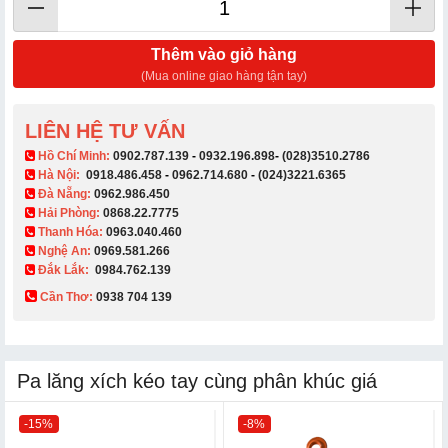
Thêm vào giỏ hàng
(Mua online giao hàng tận tay)
LIÊN HỆ TƯ VẤN
​ Hồ Chí Minh:
0902.787.139
-
0932.196.898
-
(028)3510.2786
Hà Nội:
0918.486.458
-
0962.714.680
-
(024)3221.6365
Đà Nẵng:
0962.986.450
Hải Phòng:
0868.22.7775
Thanh Hóa:
0963.040.460
Nghệ An:
0969.581.266
Đắk Lắk:
0984.762.139
Cần Thơ:
0938 704 139​
Pa lăng xích kéo tay cùng phân khúc giá
-15%
-8%