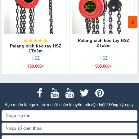
Palang xích kéo tay HSZ
2Tx3m
Palang xích kéo tay HSZ
1Tx3m
HSZ
HSZ
780.000₫
985.000₫
Bạn muốn là người sớm nhất nhận khuyến mãi đặc biệt? Đăng ký ngay.