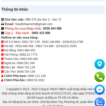
Thông tin khác
Giờ làm việc:
08h-17h (từ thứ 2 - thứ 7)
Email:
Sieuthihaiminh@gmail.com
Phòng thu mua-Nhập khẩu:
0938 204 988
Góp ý - Bảo hành :
0965 415 898
Hotline tư vấn mua hàng:
Hồ Chí Minh:
0902.787.139
-
0932.196.898
-
(028)3510.2786
Hà Nội:
0918.486.458
-
0962.714.680
-
(024)3221.6365
Đà Nẵng:
0962.986.450
Hải Phòng:
0868.22.7775
Thanh Hóa:
0963.040.460
Nghệ An:
0969.581.266
Đắk Lắk:
0984.762.139
Cần Thơ:
0938 704 139
CSKH Phía Nam:
0898 121 139
CSKH Phía Bắc:
0868 50 2002
Copyright © 2013 - 2022 Công ty TNHH TMDV xuất nhập khẩu Hải Minh.
Giấy chứng nhận đăng ký kinh doanh số 0312175132, cấp ngày 07/03/2013 bởi
Sở Kế hoạch và Đầu tư TP. Hồ Chí Minh.
Địa chỉ đăng ký trụ sở chính: 33/4 Bùi Đình Túy, Phường 26, quận Bình Thạnh,