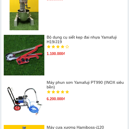
Bộ dụng cụ siết kẹp đai nhựa Yamafuji
H19/J19
1.100.000₫
Máy phun sơn Yamafuji PT990 (INOX siêu
bền)
6.200.000₫
Máy cưa xương Hamiboss-j120