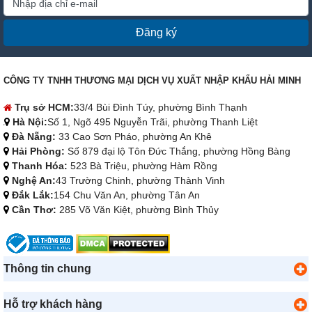
Đăng ký
CÔNG TY TNHH THƯƠNG MẠI DỊCH VỤ XUẤT NHẬP KHẨU HẢI MINH
Trụ sở HCM:
33/4 Bùi Đình Túy, phường Bình Thạnh
Hà Nội:
Số 1, Ngõ 495 Nguyễn Trãi, phường Thanh Liệt
Đà Nẵng:
33 Cao Sơn Pháo, phường An Khê
Hải Phòng:
Số 879 đại lộ Tôn Đức Thắng, phường Hồng Bàng
Thanh Hóa:
523 Bà Triệu, phường Hàm Rồng
Nghệ An:
43 Trường Chinh, phường Thành Vinh
Đắk Lắk:
154 Chu Văn An, phường Tân An
Cần Thơ:
285 Võ Văn Kiệt, phường Bình Thủy
Thông tin chung
Hỗ trợ khách hàng