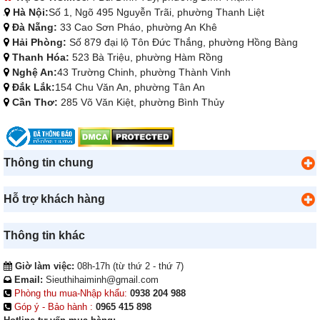
Hà Nội:
Số 1, Ngõ 495 Nguyễn Trãi, phường Thanh Liệt
Đà Nẵng:
33 Cao Sơn Pháo, phường An Khê
Hải Phòng:
Số 879 đại lộ Tôn Đức Thắng, phường Hồng Bàng
Thanh Hóa:
523 Bà Triệu, phường Hàm Rồng
Nghệ An:
43 Trường Chinh, phường Thành Vinh
Đắk Lắk:
154 Chu Văn An, phường Tân An
Cần Thơ:
285 Võ Văn Kiệt, phường Bình Thủy
Thông tin chung
Hỗ trợ khách hàng
Thông tin khác
Giờ làm việc:
08h-17h (từ thứ 2 - thứ 7)
Email:
Sieuthihaiminh@gmail.com
Phòng thu mua-Nhập khẩu:
0938 204 988
Góp ý - Bảo hành :
0965 415 898