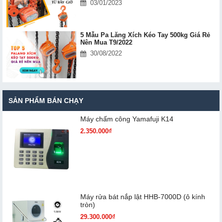
03/01/2023
5 Mẫu Pa Lăng Xích Kéo Tay 500kg Giá Rẻ
Nên Mua T9/2022
30/08/2022
SẢN PHẨM BÁN CHẠY
Máy chấm cô​ng Yamafuji K14
2.350.000₫
Máy rửa bát nắp lật HHB-7000D (ô kính
tròn)
29.300.000₫