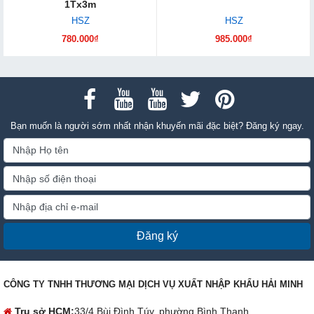
1Tx3m
HSZ
HSZ
780.000₫
985.000₫
Bạn muốn là người sớm nhất nhận khuyến mãi đặc biệt? Đăng ký ngay.
Đăng ký
CÔNG TY TNHH THƯƠNG MẠI DỊCH VỤ XUẤT NHẬP KHẨU HẢI MINH
Trụ sở HCM:
33/4 Bùi Đình Túy, phường Bình Thạnh