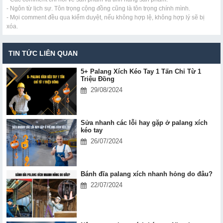
- Ngôn từ lịch sự. Tôn trọng cộng đồng cũng là tôn trọng chính mình.
- Mọi comment đều qua kiểm duyệt, nếu không hợp lệ, không hợp lý sẽ bị
xóa.
TIN TỨC LIÊN QUAN
5+ Palang Xích Kéo Tay 1 Tấn Chỉ Từ 1
Triệu Đồng
29/08/2024
Sửa nhanh các lỗi hay gặp ở palang xích
kéo tay
26/07/2024
Bánh đĩa palang xích nhanh hỏng do đâu?
22/07/2024