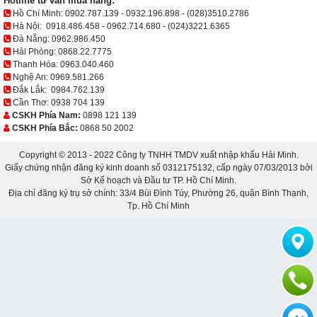
Hotline tư vấn mua hàng:
Hồ Chí Minh:
0902.787.139
-
0932.196.898
-
(028)3510.2786
Hà Nội:
0918.486.458
-
0962.714.680
-
(024)3221.6365
Đà Nẵng:
0962.986.450
Hải Phòng:
0868.22.7775
Thanh Hóa:
0963.040.460
Nghệ An:
0969.581.266
Đắk Lắk:
0984.762.139
Cần Thơ:
0938 704 139
CSKH Phía Nam:
0898 121 139
CSKH Phía Bắc:
0868 50 2002
Copyright © 2013 - 2022 Công ty TNHH TMDV xuất nhập khẩu Hải Minh.
Giấy chứng nhận đăng ký kinh doanh số 0312175132, cấp ngày 07/03/2013 bởi
Sở Kế hoạch và Đầu tư TP. Hồ Chí Minh.
Địa chỉ đăng ký trụ sở chính: 33/4 Bùi Đình Túy, Phường 26, quận Bình Thạnh,
Tp. Hồ Chí Minh