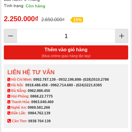
Tình trạng:
Còn hàng
2.250.000₫
2.650.000₫
15%
Thêm vào giỏ hàng
(Mua online giao hàng tận tay)
LIÊN HỆ TƯ VẤN
​ Hồ Chí Minh:
0902.787.139
-
0932.196.898
-
(028)3510.2786
Hà Nội:
0918.486.458
-
0962.714.680
-
(024)3221.6365
Đà Nẵng:
0962.986.450
Hải Phòng:
0868.22.7775
Thanh Hóa:
0963.040.460
Nghệ An:
0969.581.266
Đắk Lắk:
0984.762.139
Cần Thơ:
0938 704 139​