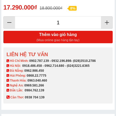
17.290.000₫
18.800.000₫
8%
Thêm vào giỏ hàng
(Mua online giao hàng tận tay)
LIÊN HỆ TƯ VẤN
​ Hồ Chí Minh:
0902.787.139
-
0932.196.898
-
(028)3510.2786
Hà Nội:
0918.486.458
-
0962.714.680
-
(024)3221.6365
Đà Nẵng:
0962.986.450
Hải Phòng:
0868.22.7775
Thanh Hóa:
0963.040.460
Nghệ An:
0969.581.266
Đắk Lắk:
0984.762.139
Cần Thơ:
0938 704 139​