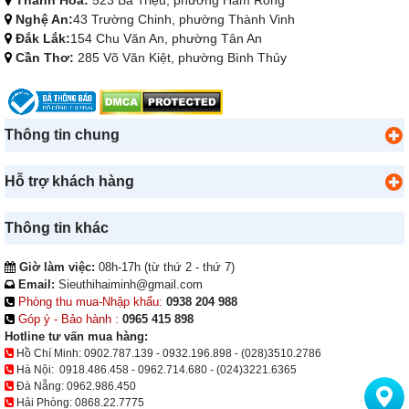
Thanh Hóa:
523 Bà Triệu, phường Hàm Rồng
Nghệ An:
43 Trường Chinh, phường Thành Vinh
Đắk Lắk:
154 Chu Văn An, phường Tân An
Cần Thơ:
285 Võ Văn Kiệt, phường Bình Thủy
Thông tin chung
Hỗ trợ khách hàng
Thông tin khác
Giờ làm việc:
08h-17h (từ thứ 2 - thứ 7)
Email:
Sieuthihaiminh@gmail.com
Phòng thu mua-Nhập khẩu:
0938 204 988
Góp ý - Bảo hành :
0965 415 898
Hotline tư vấn mua hàng:
Hồ Chí Minh:
0902.787.139
-
0932.196.898
-
(028)3510.2786
Hà Nội:
0918.486.458
-
0962.714.680
-
(024)3221.6365
Đà Nẵng:
0962.986.450
Hải Phòng:
0868.22.7775