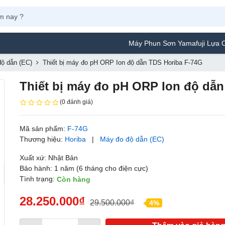
Máy Phun Sơn Yamafuji Lựa Chọn Tối Ư
ộ dẫn (EC)
Thiết bị máy đo pH ORP Ion độ dẫn TDS Horiba F-74G
Thiết bị máy đo pH ORP Ion độ dẫ
(0 đánh giá)
Mã sản phẩm:
F-74G
Thương hiệu:
Horiba
|
Máy đo độ dẫn (EC)
Xuất xứ: Nhật Bản
Bảo hành: 1 năm (6 tháng cho điện cực)
Tình trạng:
Còn hàng
28.250.000₫
29.500.000₫
4%