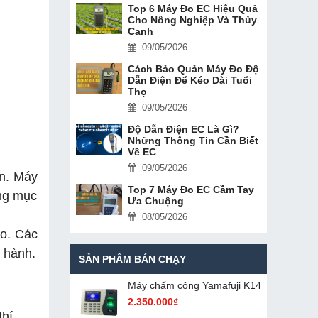
Top 6 Máy Đo EC Hiệu Quả
Cho Nông Nghiệp Và Thủy
Canh
09/05/2026
Cách Bảo Quản Máy Đo Độ
Dẫn Điện Để Kéo Dài Tuổi
Thọ
09/05/2026
Độ Dẫn Điện EC Là Gì?
Những Thông Tin Cần Biết
Về EC
09/05/2026
ến. Máy
Top 7 Máy Đo EC Cầm Tay
ừng mục
Ưa Chuộng
08/05/2026
đo. Các
n hành.
SẢN PHẨM BÁN CHẠY
Máy chấm cô​ng Yamafuji K14
2.350.000₫
thí