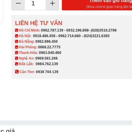
Thêm vào giỏ hàn
(Mua online giao hàng tận ta
LIÊN HỆ TƯ VẤN
​ Hồ Chí Minh:
0902.787.139
-
0932.196.898
-
(028)3510.2786
Hà Nội:
0918.486.458
-
0962.714.680
-
(024)3221.6365
Đà Nẵng:
0962.986.450
Hải Phòng:
0868.22.7775
Thanh Hóa:
0963.040.460
Nghệ An:
0969.581.266
Đắk Lắk:
0984.762.139
Cần Thơ:
0938 704 139​
c giá