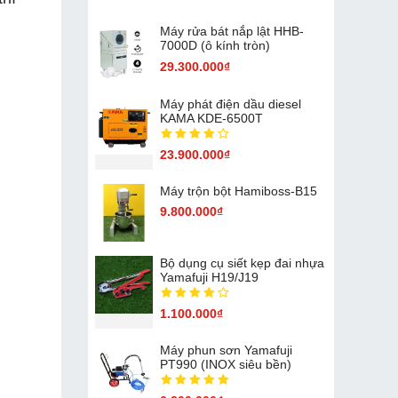
Máy rửa bát nắp lật HHB-
7000D (ô kính tròn)
29.300.000₫
Máy phát điện dầu diesel
KAMA KDE-6500T
23.900.000₫
Máy trộn bột Hamiboss-B15
9.800.000₫
Bộ dụng cụ siết kẹp đai nhựa
Yamafuji H19/J19
1.100.000₫
Máy phun sơn Yamafuji
PT990 (INOX siêu bền)