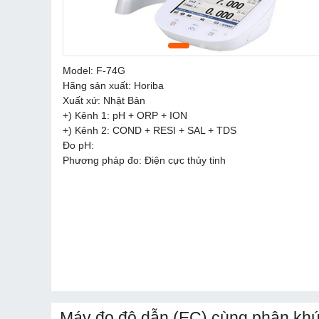
Model: F-74G
Hãng sản xuất: Horiba
Xuất xứ: Nhật Bản
+) Kênh 1: pH + ORP + ION
+) Kênh 2: COND + RESI + SAL + TDS
Đo pH:
Phương pháp đo: Điện cực thủy tinh
Máy đo độ dẫn (EC) cùng phân khú