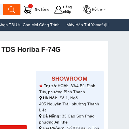
0
Đăng
Giỏ hàng
Hỗ trợ
nhập
u Cho Mọi Công Trình
Máy Hàn Túi Yamafuji Lựa Chọn Tốt Của Ng
n TDS Horiba F-74G
SHOWROOM
Trụ sở HCM:
33/4 Bùi Đình
Túy, phường Bình Thạnh
Hà Nội:
Số 1, Ngõ
495 Nguyễn Trãi, phường Thanh
Liệt
Đà Nẵng:
33 Cao Sơn Pháo,
phường An Khê
Hải Phòng:
Số 879 đại lộ Tôn