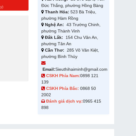
g
Đức Thắng, phường Hồng Bàng
y)
Thanh Hóa:
523 Bà Triệu,
phường Hàm Rồng
Nghệ An:
43 Trường Chinh,
phường Thành Vinh
Đắk Lắk:
154 Chu Văn An,
phường Tân An
Cần Thơ:
285 Võ Văn Kiệt,
phường Bình Thủy
Email:
Sieuthihaiminh@gmail.com
CSKH Phía Nam:
0898 121
139
CSKH Phía Bắc:
0868 50
2002
Đánh giá dịch vụ:
0965 415
898