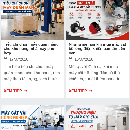
Tiêu chí chọn máy quấn màng
Những sai lầm khi mua máy cắt
cho kho hàng, nhà máy phù
bê tông điện khiến bạn tốn tiền
hợp
oan
17/07/2026
16/07/2026
Tìm hiểu tiêu chí chọn máy
Một quyết định sai khi mua
quấn màng cho kho hàng, nhà
máy cắt bê tông điện có thể
máy theo tải trọng, kích thước
khiến bạn mất thêm hàng triệu
pallet, công suất và tính năng
đồng cho sửa chữa, thay thế
để đầu tư đúng nhu cầu, tối ưu
hoặc thậm chí phải mua lại
XEM TIẾP
XEM TIẾP
chi phí.
máy mới chỉ sau thời gian
ngắn sử dụng. Vậy đó là
những sai lầm nào và làm thế
nào để tránh "mất tiền oan"?