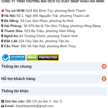
CÔNG TY TNHH THƯƠNG MẠI DỊCH VỤ XUẤT NHẬP KHẨU HẢI MINH
Trụ sở HCM:
33/4 Bùi Đình Túy, phường Bình Thạnh
Hà Nội:
Số 1, Ngõ 495 Nguyễn Trãi, phường Thanh Liệt
Đà Nẵng:
33 Cao Sơn Pháo, phường An Khê
Hải Phòng:
Số 879 đại lộ Tôn Đức Thắng, phường Hồng Bàng
Thanh Hóa:
523 Bà Triệu, phường Hàm Rồng
Nghệ An:
43 Trường Chinh, phường Thành Vinh
Đắk Lắk:
154 Chu Văn An, phường Tân An
Cần Thơ:
285 Võ Văn Kiệt, phường Bình Thủy
Thông tin chung
Hỗ trợ khách hàng
Thông tin khác
Giờ làm việc:
08h-17h (từ thứ 2 - thứ 7)
Email:
Sieuthihaiminh@gmail.com