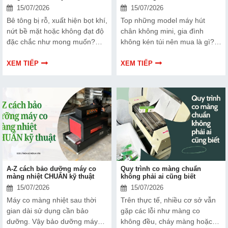
15/07/2026
15/07/2026
Bê tông bị rỗ, xuất hiện bọt khí,
Top những model máy hút
nứt bề mặt hoặc không đạt độ
chân không mini, gia đình
đặc chắc như mong muốn?
không kén túi nên mua là gì?
Đây đều là những lỗi phổ biến
cùng Hải Minh tìm hiểu đầy đủ
trong quá trình đầm bê tông.
qua thông tin bài chia sẻ dưới
XEM TIẾP
XEM TIẾP
Vậy nguyên nhân do đâu và
đây...
cách khắc phục hiệu quả là gì?
Cùng khám phá trong bài dưới
đây.
A-Z cách bảo dưỡng máy co
Quy trình co màng chuẩn
màng nhiệt CHUẨN kỹ thuật
không phải ai cũng biết
15/07/2026
15/07/2026
Máy co màng nhiệt sau thời
Trên thực tế, nhiều cơ sở vẫn
gian dài sử dụng cần bảo
gặp các lỗi như màng co
dưỡng. Vậy bảo dưỡng máy
không đều, cháy màng hoặc