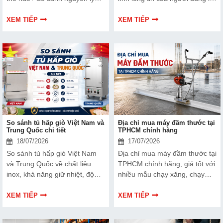
hoạt động, độ bền, khả năng
Makita (Nhật Bản), Bosch
vận hành và gợi ý giúp chủ
(Đức) và Husqvarna (Thụy
XEM TIẾP
XEM TIẾP
doanh nghiệp lựa chọn dòng tủ
Điển). Bài viết này Hải Minh sẽ
hấp phù hợp.
so sánh chi tiết các dòng máy
cắt bê tông cầm tay của ba
ông lớn này
So sánh tủ hấp giò Việt Nam và
Địa chỉ mua máy đầm thước tại
Trung Quốc chi tiết
TPHCM chính hãng
18/07/2026
17/07/2026
So sánh tủ hấp giò Việt Nam
Địa chỉ mua máy đầm thước tại
và Trung Quốc về chất liệu
TPHCM chính hãng, giá tốt với
inox, khả năng giữ nhiệt, độ
nhiều mẫu chạy xăng, chạy
bền, giá bán và chi phí sử
điện. Hải Minh tư vấn tận tâm,
dụng. Tìm hiểu ưu, nhược
giao nhanh, bảo hành đầy đủ.
XEM TIẾP
XEM TIẾP
điểm để lựa chọn dòng máy
hấp giò chả phù hợp.