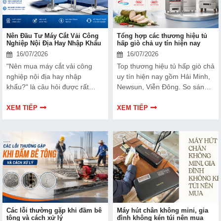
Nên Đầu Tư Máy Cắt Vải Công
Tổng hợp các thương hiệu tủ
Nghiệp Nội Địa Hay Nhập Khẩu
hấp giò chả uy tín hiện nay
16/07/2026
16/07/2026
"Nên mua máy cắt vải công
Top thương hiệu tủ hấp giò chả
nghiệp nội địa hay nhập
uy tín hiện nay gồm Hải Minh,
khẩu?" là câu hỏi được rất
Newsun, Viễn Đông. So sánh
nhiều chủ xưởng may, doanh
ưu điểm, hạn chế của từng
nghiệp gia công và người mới
thương hiệu giúp bạn dễ dàng
XEM TIẾP
XEM TIẾP
khởi nghiệp trong ngành may
lựa chọn thiết bị phù hợp với
mặc quan tâm. Nếu chỉ nhìn
nhu cầu và ngân sách.
vào giá bán hoặc xuất xứ, bạn
rất dễ đưa ra quyết định chưa
thực sự phù hợp.
Các lỗi thường gặp khi đầm bê
Máy hút chân không mini, gia
tông và cách xử lý
đình không kén túi nên mua