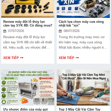
rò rỉ nước tại nhà chỉ trong 10
phút.
Review máy đột lỗ thủy lực
Cách lựa chọn máy cưa vòng
cầm tay SYK 8B: Có đáng mua?
nhật bãi "xịn"
07/07/2026
08/07/2026
Review máy đột lỗ thủy lực
Trong thị trường máy móc cơ
cầm tay SYK 8B chi tiết về thiết
khí hiện nay, máy cưa vòng
kế, hiệu suất, ưu nhược điểm
Nhật bãi được nhiều người tin
và kinh nghiệm lựa chọn. Tìm
dùng nhờ độ bền cao và mức
hiểu ngay trước khi quyết định
giá hợp lý. Việc nắm được
XEM TIẾP
XEM TIẾP
đầu tư.
cách lựa chọn máy cưa vòng
Nhật bãi “xịn” sẽ giúp bạn đầu
tư hiệu quả và tránh những rủi
ro không đáng có.
Ưu nhược điểm của máy gọt
Top 3 Máy Cắt Vải Cầm Tay