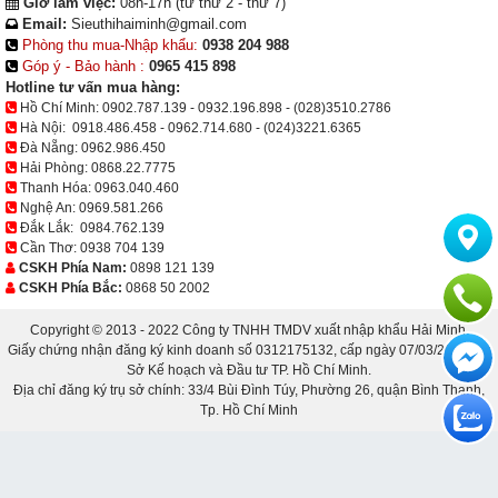
Giờ làm việc:
08h-17h (từ thứ 2 - thứ 7)
Email:
Sieuthihaiminh@gmail.com
Phòng thu mua-Nhập khẩu:
0938 204 988
Góp ý - Bảo hành :
0965 415 898
Hotline tư vấn mua hàng:
Hồ Chí Minh:
0902.787.139
-
0932.196.898
-
(028)3510.2786
Hà Nội:
0918.486.458
-
0962.714.680
-
(024)3221.6365
Đà Nẵng:
0962.986.450
Hải Phòng:
0868.22.7775
Thanh Hóa:
0963.040.460
Nghệ An:
0969.581.266
Đắk Lắk:
0984.762.139
Cần Thơ:
0938 704 139
CSKH Phía Nam:
0898 121 139
CSKH Phía Bắc:
0868 50 2002
Copyright © 2013 - 2022 Công ty TNHH TMDV xuất nhập khẩu Hải Minh.
Giấy chứng nhận đăng ký kinh doanh số 0312175132, cấp ngày 07/03/2013 bởi
Sở Kế hoạch và Đầu tư TP. Hồ Chí Minh.
Địa chỉ đăng ký trụ sở chính: 33/4 Bùi Đình Túy, Phường 26, quận Bình Thạnh,
Tp. Hồ Chí Minh