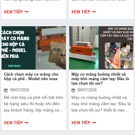
kệ hàng mà còn là "lớp áo
năng đột, vận hành, giá bán và
giáp" bảo vệ chất lượng bánh
ứng dụng thực tế để lựa chọn
XEM TIẾP
XEM TIẾP
khỏi những rủi ro môi trường.
model phù hợp nhất.
Tìm hiểu ngay model máy co
màng nên mua để co màng
bánh qua thông tin bài viết
dưới đây nhé!
Cách chọn máy co màng cho
Máy co màng buồng nhiệt và
hộp cà phê - Model nên mua
máy khò màng cầm tay: Đâu là
lựa chọn tối ưu?
08/07/2026
08/07/2026
Để một hộp cà phê nổi bật trên
Máy co màng buồng nhiệt và
kệ hàng siêu thị hoặc khi đến
máy khò màng cầm tay: Đâu là
tay khách hàng, lớp màng co
lựa chọn tối ưu? thiết bị nào
bên ngoài không chỉ đóng vai
thực sự phù hợp với quy mô và
trò bảo quản khỏi ẩm mốc, bụi
mục tiêu kinh doanh của bạn?
XEM TIẾP
XEM TIẾP
bẩn mà còn là "lớp áo" nâng
Hãy cùng Siêu thị Hải Minh đi