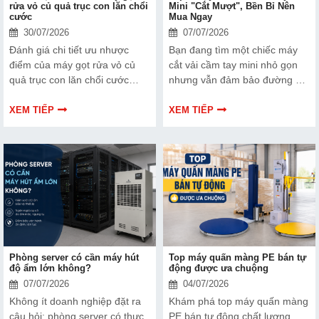
rửa vỏ củ quả trục con lăn chổi
Mini "Cắt Mượt", Bền Bỉ Nên
cước
Mua Ngay
30/07/2026
07/07/2026
Đánh giá chi tiết ưu nhược
Bạn đang tìm một chiếc máy
điểm của máy gọt rửa vỏ củ
cắt vải cầm tay mini nhỏ gọn
quả trục con lăn chổi cước
nhưng vẫn đảm bảo đường cắt
công nghiệp. Tư vấn ứng dụng
sắc nét và hoạt động bền bỉ
thực tế giúp nhà xưởng tối ưu
theo thời gian? Thực tế, không
XEM TIẾP
XEM TIẾP
hóa năng suất sơ chế nông
phải dòng máy nào trên thị
sản.
trường cũng đáp ứng được cả
ba tiêu chí: cắt mượt, dễ sử
dụng và độ bền cao
Phòng server có cần máy hút
Top máy quấn màng PE bán tự
độ ẩm lớn không?
động được ưa chuộng
07/07/2026
04/07/2026
Không ít doanh nghiệp đặt ra
Khám phá top máy quấn màng
câu hỏi: phòng server có thực
PE bán tự động chất lượng,