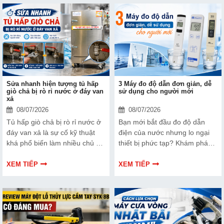
tầm giá trị thẩm mỹ. Xem ngay
sâu vào phân tích kỹ thuật và
cách chọn máy co màng phù
hiệu quả vận hành của hai
hợp cho hộp cà phê để có lựa
dòng máy này.
chọn tốt hơn nhé!
Sửa nhanh hiện tượng tủ hấp
3 Máy đo độ dẫn đơn giản, dễ
giò chả bị rò rỉ nước ở đáy van
sử dụng cho người mới
xả
08/07/2026
08/07/2026
Tủ hấp giò chả bị rò rỉ nước ở
Bạn mới bắt đầu đo độ dẫn
đáy van xả là sự cố kỹ thuật
điện của nước nhưng lo ngại
khá phổ biến làm nhiều chủ cơ
thiết bị phức tạp? Khám phá
sở kinh doanh lo lắng. Tình
ngay 3 dòng máy đo độ dẫn
trạng này nếu kéo dài sẽ gây
dạng bút cực kỳ đơn giản, dễ
XEM TIẾP
XEM TIẾP
lãng phí nước, làm ẩm ướt sàn
dùng và chính xác nhất hiện
bếp và ảnh hưởng đến hệ
nay cho người mới bắt đầu để
thống thanh nhiệt phía dưới.
kiểm tra nguồn nước nhanh
Bài viết này sẽ hướng dẫn bạn
chóng.
cách xử lý triệt để hiện tượng