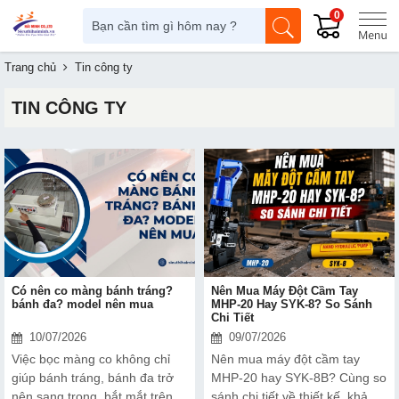
0
Trang chủ
Tin công ty
TIN CÔNG TY
Có nên co màng bánh tráng?
Nên Mua Máy Đột Cầm Tay
bánh đa? model nên mua
MHP-20 Hay SYK-8? So Sánh
Chi Tiết
10/07/2026
09/07/2026
Việc bọc màng co không chỉ
Nên mua máy đột cầm tay
giúp bánh tráng, bánh đa trở
MHP-20 hay SYK-8B? Cùng so
nên sang trọng, bắt mắt trên
sánh chi tiết về thiết kế, khả