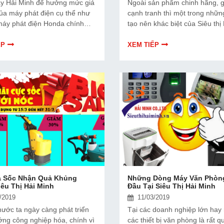
y Hải Minh để hưởng mức giá
Ngoài sản phẩm chinh hãng, g
của máy phát điện cụ thể như
cạnh tranh thì một trong nhữn
 máy phát điện Honda chính
tạo nên khác biệt của Siêu thị
ng SALE với mức giá 15%,
Minh đó là dịch vụ chăm sóc 
t điện Lutian cao cấp được
hàng. Chúng tôi luôn tiếp nh
ẾP
XEM TIẾP
, ... đặc biệt đối máy phát
phản hồi của khách hàng và x
u chống ồn Fujihaia đang
cách nhanh nhất.
LE SỐC lên đến 20%.
á Sốc Nhận Quả Khủng
Những Dòng Máy Văn Phòn
êu Thị Hải Minh
Đầu Tại Siêu Thị Hải Minh
/2019
11/03/2019
nước ta ngày càng phát triển
Tại các doanh nghiệp lớn hay 
ớng công nghiệp hóa, chính vì
các thiết bị văn phòng là rất q