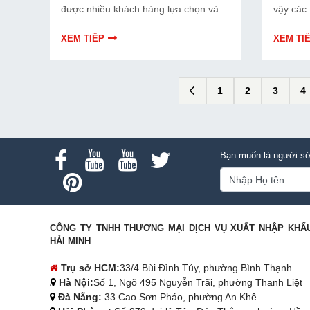
được nhiều khách hàng lựa chọn và
vậy các 
tin tưởng. Không chỉ cung cấp những
càng đư
sản phẩm chính hãng, chất lượng mà
Trên thị
XEM TIẾP
XEM TI
chúng tôi còn mang đến cho người
máy móc
tiêu dùng với một mức giá cạnh tranh
xuất, ki
nhất trên thị trường.
xây dựn
1
2
3
4
máy hàn
Bạn muốn là người sớ
CÔNG TY TNHH THƯƠNG MẠI DỊCH VỤ XUẤT NHẬP KHẨ
HẢI MINH
Trụ sở HCM:
33/4 Bùi Đình Túy, phường Bình Thạnh
Hà Nội:
Số 1, Ngõ 495 Nguyễn Trãi, phường Thanh Liệt
Đà Nẵng:
33 Cao Sơn Pháo, phường An Khê