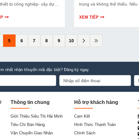
thiết bị công nghiệp- xây dựng
trọng và không thể thiếu. Nếu
ợc sử dụng phổ biến hơn.
mua mới hay tháy thế mà chư
 trường hiện nay có rất nhiều
được một địa chỉ cung cấp uy t
ẾP
XEM TIẾP
 ra đời để phục vụ cho sản
lượng thì hãy đến với Siêu thị 
nh doanh hay các công trình
Minh. Sau đây hãy cùng chúng
g như: máy mài sàn bê tông,
khám phá những dòng máy b
5
6
7
8
9
10
, máy phun sơn,...
phòng hàng đầu được chúng t
cấp.
m nhất nhận khuyến mãi đặc biệt? Đăng ký ngay.
Thông tin chung
Hỗ trợ khách hàng
U
Giới Thiệu Siêu Thị Hải Minh
Cam Kết
Tiêu Chí Bán Hàng
Hình Thức Thanh Toán
Vận Chuyển Giao Nhận
Chính Sách