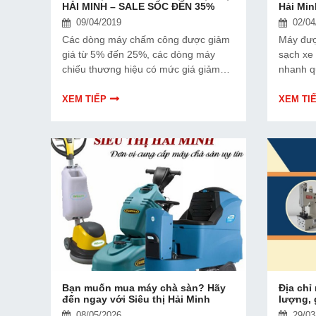
HẢI MINH – SALE SỐC ĐẾN 35%
Hải Min
09/04/2019
02/04
Các dòng máy chấm công được giảm
Máy đượ
giá từ 5% đến 25%, các dòng máy
sạch xe 
chiếu thương hiệu có mức giá giảm
nhanh q
đến 30%, dòng máy in cho văn phòng
nguyên v
thêm chuyên nghiệp cũng có mức giá
dụng để
XEM TIẾP
XEM TI
giảm sốc đến 28%, ... đặc biệt là máy
móc kh
scan tài liệu giảm đến 35%.
Bạn muốn mua máy chà sàn? Hãy
Địa chỉ
đến ngay với Siêu thị Hải Minh
lượng, 
08/05/2026
29/03