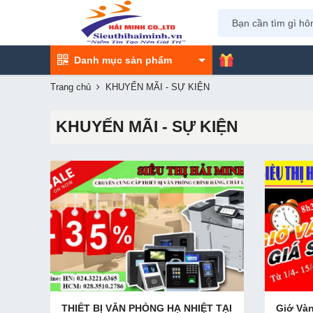
Danh mục sản phẩm
Trang chủ
KHUYẾN MÃI - SỰ KIỆN
KHUYẾN MÃI - SỰ KIỆN
THIẾT BỊ VĂN PHÒNG HẠ NHIỆT TẠI
Giớ Vàn