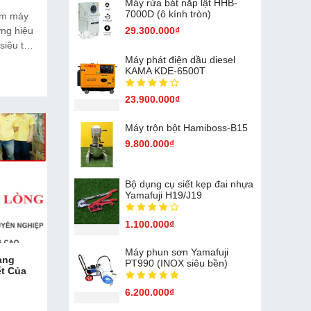
Máy rửa bát nắp lật HHB-
7000D (ô kính tròn)
ẩm máy
ng hiệu
29.300.000₫
iêu thị
đãi nhất
Máy phát điện dầu diesel
KAMA KDE-6500T
à sản
õ ràng
23.900.000₫
oàn có
Máy trộn bột Hamiboss-B15
9.800.000₫
Bộ dụng cụ siết kẹp đai nhựa
Yamafuji H19/J19
1.100.000₫
Máy phun sơn Yamafuji
àng
PT990 (INOX siêu bền)
t Của
6.200.000₫