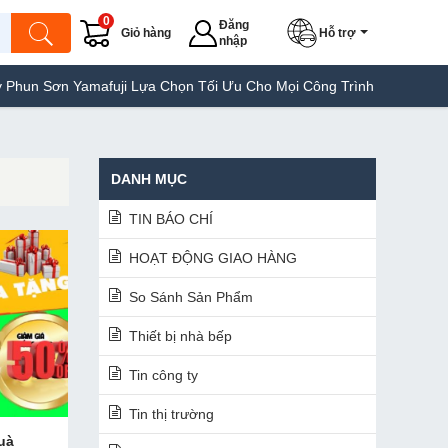
0
Đăng
Giỏ hàng
Hỗ trợ
nhập
ơn Yamafuji Lựa Chọn Tối Ưu Cho Mọi Công Trình
Máy Hàn Túi Ya
DANH MỤC
TIN BÁO CHÍ
HOẠT ĐỘNG GIAO HÀNG
So Sánh Sản Phẩm
Thiết bị nhà bếp
Tin công ty
Tin thị trường
uà