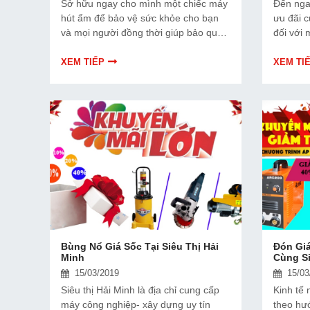
Sở hữu ngay cho mình một chiếc máy
Đến nga
hút ẩm để bảo vệ sức khỏe cho bạn
ưu đãi 
và mọi người đồng thời giúp bảo quản
đối với
đồ đạc và nâng cao hiệu quả công
hãng đa
việc hơn. Tận dụng cơ hội sale sốc
máy phá
XEM TIẾP
XEM TI
này để sở hữu cho mình những chiếc
SALE 15%
máy hút ẩm tốt nhất tại Hải Minh, mua
điện siê
hàng chính hãng với giá RẺ chưa từng
được SA
có. Mặt hàng máy hút ẩm tại Hải Minh
đang được SALE lên đến 30% đa
dạng các hãng và mặt hàng nên bạn
đừng bỏ qua cơ hội lần này nhé
Bùng Nổ Giá Sốc Tại Siêu Thị Hải
Đón Gi
Minh
Cùng Si
15/03/2019
15/03
Siêu thị Hải Minh là địa chỉ cung cấp
Kinh tế 
máy công nghiệp- xây dựng uy tín
theo hư