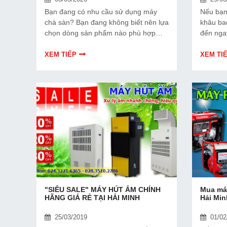
Bạn đang có nhu cầu sử dụng máy
Nếu bạn
chà sàn? Bạn đang không biết nên lựa
khâu bao
chọn dòng sản phẩm nào phù hợp
đến nga
nhất với nhu cầu của mình? Bạn đang
Trãi - C
tìm địa chỉ cung cấp máy chà sàn uy
XEM TIẾP
XEM TI
tín? Nếu bạn đang gặp phải những
vấn đề trên thì hãy đến ngay với Siêu
thị Hải Minh nhé. Chúng tôi cam kết
đem đến sự hài lòng cho bạn.
"SIÊU SALE" MÁY HÚT ẨM CHÍNH
Mua máy
HÃNG GIÁ RẺ TẠI HẢI MINH
Hải Min
25/03/2019
01/02