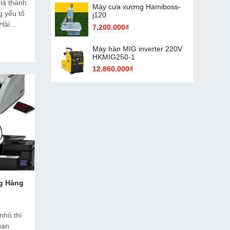
iá thành
Máy cưa xương Hamiboss-
g yếu tố
j120
 Hải
7.200.000₫
khách
ận những
Máy hàn MIG inverter 220V
ử lý một
HKMIG250-1
12.860.000₫
g Hàng
nhỏ thì
uan