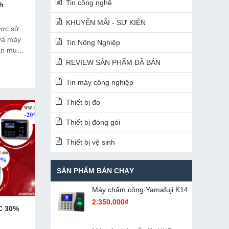
Tin công nghệ
h
KHUYẾN MÃI - SỰ KIỆN
ợc sử
và máy
Tin Nông Nghiệp
ần mua
thị Hải
REVIEW SẢN PHẨM ĐÃ BÁN
ông thể
Tin máy công nghiệp
Thiết bị đo
Thiết bị đóng gói
Thiết bị vệ sinh
SẢN PHẨM BÁN CHẠY
Máy chấm cô​ng Yamafuji K14
2.350.000₫
C 30%