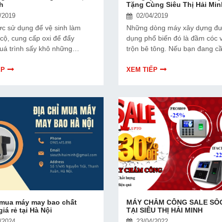
h
Tặng Cùng Siêu Thị Hải Min
/2019
02/04/2019
c sử dụng để vệ sinh làm
Những dòng máy xây dựng đư
cộ, cung cấp oxi để đẩy
dụng phổ biến đó là đầm cóc 
uá trình sấy khô những
trộn bê tông. Nếu bạn đang c
ật liệu trong ngành y tế, sử
những sản phẩm trên thì Siêu 
 giúp vận hành các loại máy
Minh là lựa chọn hàng đầu kh
ẾP
XEM TIẾP
ác,…
bỏ qua.
 mua máy may bao chất
MÁY CHẤM CÔNG SALE SỐ
giá rẻ tại Hà Nội
TẠI SIÊU THỊ HẢI MINH
/2024
23/04/2022