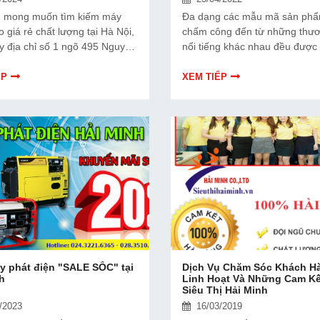
 mong muốn tìm kiếm máy
Đa dạng các mẫu mã sản ph
 giá rẻ chất lượng tại Hà Nội,
chấm công đến từ những thươ
y địa chỉ số 1 ngõ 495 Nguyễn
nổi tiếng khác nhau đều được s
ông ty Hải Minh.
Hải Minh giảm với mức giá ưu 
từ trước đến nay. Tất cả đều l
ẾP
XEM TIẾP
phẩm chính hãng có xuất xứ r
đầy đủ CO, CQ nên bạn hàn t
thể yên tâm khi mua máy...
 phát điện "SALE SỐC" tại
Dịch Vụ Chăm Sóc Khách H
h
Linh Hoạt Và Những Cam Kế
Siêu Thị Hải Minh
/2023
16/03/2019