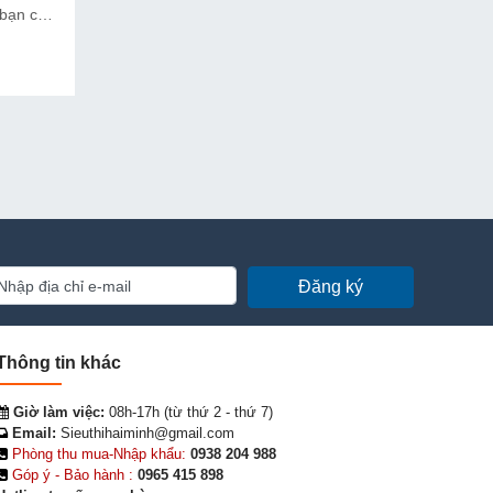
 bạn cần
a tìm
ín chất
Hải
 tôi
ăn
ôi cung
Đăng ký
Thông tin khác
Giờ làm việc:
08h-17h (từ thứ 2 - thứ 7)
Email:
Sieuthihaiminh@gmail.com
Phòng thu mua-Nhập khẩu:
0938 204 988
Góp ý - Bảo hành :
0965 415 898