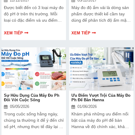
22/12/2017
05/12/2017
Được biết đến có 3 loại máy đo
Máy đo độ ẩm vải là dòng sản
độ pH ở trên thị trường. Mỗi
phẩm được thiết kế cầm tay
loại có đặc điểm và ưu điểm
dùng để phân tích độ ẩm mặt
riêng, mỗi loại cũng sẽ phù
sợi cotton, sợi vitco/tơ nhân
hợp với những môi trường
tạo, vải len, hạt cotton.
XEM TIẾP
XEM TIẾP
dùng khác nhau. Sau đây
chúng tôi sẽ giới thiệu cho mọi
người biết 3 dòng máy đo đọ
pH với những nét nổi bật riêng
biệt nhất.
Sự Hữu Dụng Của Máy Đo Ph
Ưu Điểm Vượt Trội Của Máy Đo
Đối Với Cuộc Sống
Ph Để Bàn Hanna
05/05/2026
01/06/2026
Trong cuộc sống hằng ngày,
Khám phá những ưu điểm nổi
chúng ta thường ít để ý đến chỉ
bật của máy đo pH để bàn
số pH, nhưng thực tế đây lại là
Hanna về độ chính xác, khả
yếu tố ảnh hưởng trực tiếp đến
năng hiệu chuẩn, độ bền và