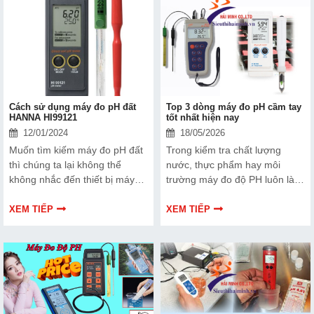
điều kiện môi trường sống tốt
thường gặp khi sử dụng máy
nhất cho sinh vật.
đo độ pH cầm tay nhé.
Cách sử dụng máy đo pH đất
Top 3 dòng máy đo pH cầm tay
HANNA HI99121
tốt nhất hiện nay
12/01/2024
18/05/2026
Muốn tìm kiếm máy đo pH đất
Trong kiểm tra chất lượng
thì chúng ta lại không thể
nước, thực phẩm hay môi
không nhắc đến thiết bị máy
trường máy đo độ PH luôn là
đo độ pH Hanna HI99121
thiết bị không thể thiếu. Dưới
được. Bạn có muốn biết tại sao
đây là top 3 dòng máy đo độ
XEM TIẾP
XEM TIẾP
lại như vậy không? Hãy cùng
PH cầm tay bán chạy nhất.
tìm hiểu “đặc điểm và cách sử
dụng máy đo độ pH” mà chúng
tôi muốn giới thiệu tới các bạn
nhé!