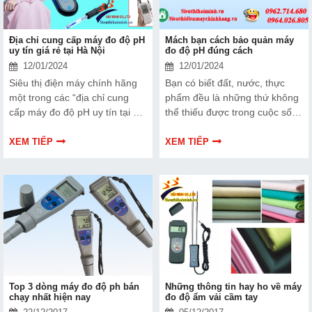
Địa chỉ cung cấp máy đo độ pH
Mách bạn cách bảo quản máy
uy tín giá rẻ tại Hà Nội
đo độ pH đúng cách
12/01/2024
12/01/2024
Siêu thị điện máy chính hãng
Bạn có biết đất, nước, thực
một trong các “địa chỉ cung
phẩm đều là những thứ không
cấp máy đo độ pH uy tín tại Hà
thể thiếu được trong cuộc sống
Nội”. Hãy theo dõi bài viết sau
hằng ngày của chúng ta. Bạn
để biết được tại sao Hải Minh
không thể sống mà thiếu
XEM TIẾP
XEM TIẾP
lại là địa chỉ tin cậy hiện nay
những thứ này được, chính vì
nhé.
thế mà có rất nhiều loại thiệt bị
ra đời nhằm cải thiện và bảo
đảm độ an toàn cho những thứ
này, chẳng hạn như thiết bị
máy đo độ pH.
Top 3 dòng máy đo độ ph bán
Những thông tin hay ho về máy
chạy nhất hiện nay
đo độ ẩm vải cầm tay