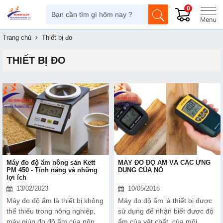
0
Trang chủ
Thiết bị đo
THIẾT BỊ ĐO
Máy đo độ ẩm nông sản Kett
MÁY ĐO ĐỘ ẨM VÀ CÁC ỨNG
PM 450 - Tính năng và những
DỤNG CỦA NÓ
lợi ích
13/02/2023
10/05/2018
Máy đo độ ẩm là thiết bị không
Máy đo độ ẩm là thiết bị được
thể thiếu trong nông nghiệp,
sử dụng để nhận biết được độ
máy giúp đo độ ẩm của nông
ẩm của vật chất, của môi