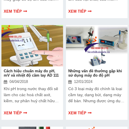
sản, các loại hạt giống,… để
trường xung quanh từ đó có
bảo quản và chăm sóc tốt hơn.
thể giúp cho con người đo
XEM TIẾP
XEM TIẾP
Máy đo độ ẩm nông sản Kett
đường và đưa ra những
PM 450 được sản xuất dựa
phương án tốt nhất trước
trên công nghệ của Nhật Bản
những biến đổi của môi
được lắp ráp tại Đài Loan với
trường...Thiết bị đo độ ẩm
độ bền và tính ổn định cao khi
không có vai trò quan trọng
sử dụng được nhiều người tin
trong ngành nông nghiệp,
dùng...
công nghiệp và lĩnh vực môi
trường
Cách hiệu chuẩn máy đo pH,
Những vấn đề thường gặp khi
mV và nhiệt độ cầm tay AD 111
sử dụng máy đo độ pH
04/04/2018
12/01/2024
Khi pH trong nước thay đổi sẽ
Có 3 loại máy đó chính là loại
làm cho các hoá chất axit,
cầm tay, dạng bút, dạng máy
kiềm, sự phân huỷ chất hữu
để bàn. Nhưng được ứng dụng
cơ,….cũng thay đổi theo. Vì
phổ biến hơn cả đó chính là
vậy, dùng máy đo pH nhằm đo
máy đo độ pH cầm tay. Vì vậy
XEM TIẾP
XEM TIẾP
lường và điều chỉnh độ pH
trước tiên hãy cùng chúng tôi
trong môi trường nước, đem lại
đi tìm hiểu những vấn đề